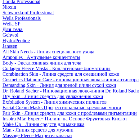
Londa Professional
Nioxin
Schwarzkopf Professional
Wella Professionals
Wella SP
Для тела
Gehwol
HydroPeptide
Janssen
All Skin Needs - Линия специального ухода
Ampoules - Ампульные концентраты
Body - Эксклюзивная линия для тела
Collagen Fleece Masks - Коллагеновые биоматрицы
Combination Skin - Линия средств для смешанной кожи
Cosmetics Platinum Care - инновационная люкс-линия антивозра
Demanding Skin - Линия для зрелой и/или сухой кожи
Dr. Roland Sacher - Инновационная люкс-линия Dr. Roland Sach
Dry Skin - Линия средств для увлажнения кожи
Exfoliation System - Линия химических пилингов
Facial Cream Masks Профессиональные кремовые маски
Fair Skin - Линия средств для кожи с проблемами пигментации
Inspira Mfa: Expert+ Пилинг на Основе Фруктовых Кислот
Make Up - Линия средств для макияжа
Man - Линия средств для мужчин
Massage Fleece Матригель-маски