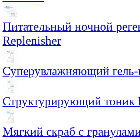
Питательный ночной рег
Replenisher
Суперувлажняющий гель-к
Структурирующий тоник R
Мягкий скраб с гранулам