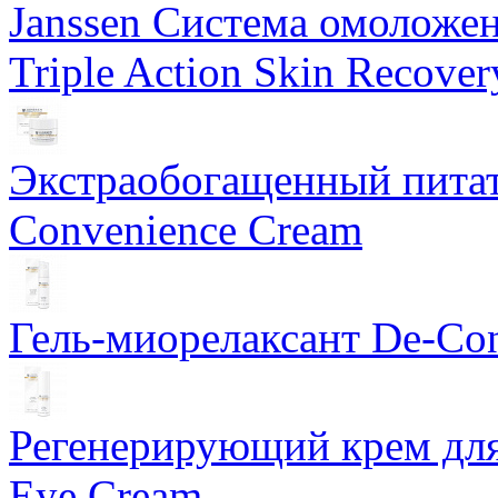
Janssen Система омоложе
Triple Action Skin Recover
Экстраобогащенный питат
Convenience Cream
Гель-миорелаксант De-Con
Регенерирующий крем для
Eye Cream