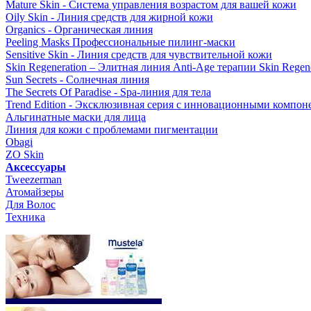
Mature Skin - Система управления возрастом для вашей кожи
Oily Skin - Линия средств для жирной кожи
Organics - Органическая линия
Peeling Masks Профессиональные пилинг-маски
Sensitive Skin - Линия средств для чувствительной кожи
Skin Regeneration – Элитная линия Anti-Age терапии Skin Regene
Sun Secrets - Солнечная линия
The Secrets Of Paradise - Spa-линия для тела
Trend Edition - Эксклюзивная серия с инновационными компон
Альгинатные маски для лица
Линия для кожи с проблемами пигментации
Obagi
ZO Skin
Aксессуары
Tweezerman
Атомайзеры
Для Волос
Техника