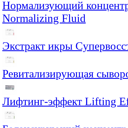
Нормализующий концентра
Normalizing Fluid
Экстракт икры Cупервосст
Ревитализирующая сыворот
Лифтинг-эффект Lifting Ef