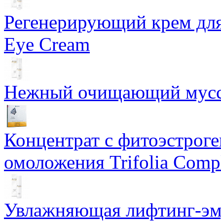
Регенерирующий крем для
Eye Cream
Нежный очищающий мусс 
Концентрат с фитоэстрог
омоложения Trifolia Comp
Увлажняющая лифтинг-эму