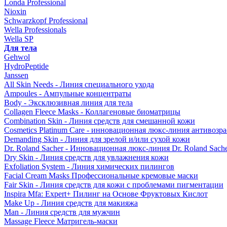
Londa Professional
Nioxin
Schwarzkopf Professional
Wella Professionals
Wella SP
Для тела
Gehwol
HydroPeptide
Janssen
All Skin Needs - Линия специального ухода
Ampoules - Ампульные концентраты
Body - Эксклюзивная линия для тела
Collagen Fleece Masks - Коллагеновые биоматрицы
Combination Skin - Линия средств для смешанной кожи
Cosmetics Platinum Care - инновационная люкс-линия антивозра
Demanding Skin - Линия для зрелой и/или сухой кожи
Dr. Roland Sacher - Инновационная люкс-линия Dr. Roland Sach
Dry Skin - Линия средств для увлажнения кожи
Exfoliation System - Линия химических пилингов
Facial Cream Masks Профессиональные кремовые маски
Fair Skin - Линия средств для кожи с проблемами пигментации
Inspira Mfa: Expert+ Пилинг на Основе Фруктовых Кислот
Make Up - Линия средств для макияжа
Man - Линия средств для мужчин
Massage Fleece Матригель-маски