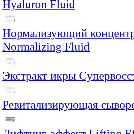
Hyaluron Fluid
Нормализующий концентра
Normalizing Fluid
Экстракт икры Cупервосст
Ревитализирующая сыворот
Лифтинг-эффект Lifting Ef