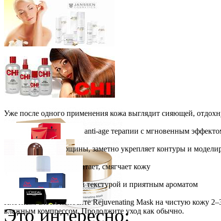
Уже после одного применения кожа выглядит сияющей, отдох
Средство интенсивной anti-age терапии с мгновенным эффекто
∙ Разглаживает морщины, заметно укрепляет контуры и модели
∙ Глубоко увлажняет, питает, смягчает кожу
∙ Обладает насыщенной текстурой и приятным ароматом
Применение
Плотным слоем наносите Rejuvenating Mask на чистую кожу 2–3
Schwarzkopf Professional
IGORA Royal крем-краска для волос
Это интересно:
влажным компрессом. Продолжите уход как обычно.
Ожидается