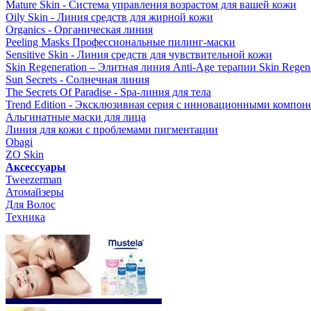
Mature Skin - Система управления возрастом для вашей кожи
Oily Skin - Линия средств для жирной кожи
Organics - Органическая линия
Peeling Masks Профессиональные пилинг-маски
Sensitive Skin - Линия средств для чувствительной кожи
Skin Regeneration – Элитная линия Anti-Age терапии Skin Regene
Sun Secrets - Солнечная линия
The Secrets Of Paradise - Spa-линия для тела
Trend Edition - Эксклюзивная серия с инновационными компон
Альгинатные маски для лица
Линия для кожи с проблемами пигментации
Obagi
ZO Skin
Aксессуары
Tweezerman
Атомайзеры
Для Волос
Техника