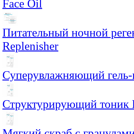
Face Oil
Питательный ночной рег
Replenisher
Суперувлажняющий гель-к
Структурирующий тоник R
Мягкий скраб с гранулам