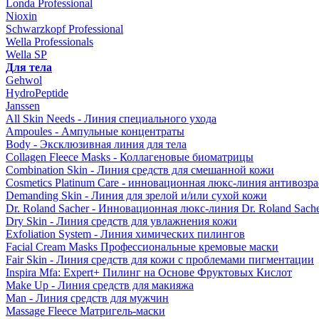
Londa Professional
Nioxin
Schwarzkopf Professional
Wella Professionals
Wella SP
Для тела
Gehwol
HydroPeptide
Janssen
All Skin Needs - Линия специального ухода
Ampoules - Ампульные концентраты
Body - Эксклюзивная линия для тела
Collagen Fleece Masks - Коллагеновые биоматрицы
Combination Skin - Линия средств для смешанной кожи
Cosmetics Platinum Care - инновационная люкс-линия антивозра
Demanding Skin - Линия для зрелой и/или сухой кожи
Dr. Roland Sacher - Инновационная люкс-линия Dr. Roland Sach
Dry Skin - Линия средств для увлажнения кожи
Exfoliation System - Линия химических пилингов
Facial Cream Masks Профессиональные кремовые маски
Fair Skin - Линия средств для кожи с проблемами пигментации
Inspira Mfa: Expert+ Пилинг на Основе Фруктовых Кислот
Make Up - Линия средств для макияжа
Man - Линия средств для мужчин
Massage Fleece Матригель-маски