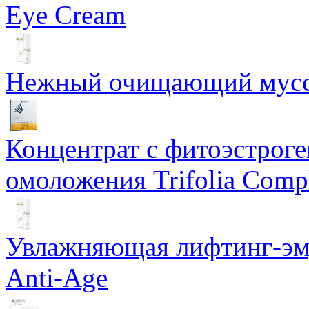
Eye Cream
Нежный очищающий мусс 
Концентрат с фитоэстрог
омоложения Trifolia Comp
Увлажняющая лифтинг-эму
Anti-Age