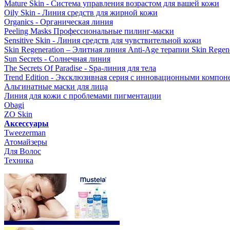
Mature Skin - Система управления возрастом для вашей кожи
Oily Skin - Линия средств для жирной кожи
Organics - Органическая линия
Peeling Masks Профессиональные пилинг-маски
Sensitive Skin - Линия средств для чувствительной кожи
Skin Regeneration – Элитная линия Anti-Age терапии Skin Regene
Sun Secrets - Солнечная линия
The Secrets Of Paradise - Spa-линия для тела
Trend Edition - Эксклюзивная серия с инновационными компон
Альгинатные маски для лица
Линия для кожи с проблемами пигментации
Obagi
ZO Skin
Aксессуары
Tweezerman
Атомайзеры
Для Волос
Техника