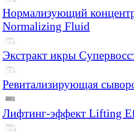
Нормализующий концентра
Normalizing Fluid
Экстракт икры Cупервосст
Ревитализирующая сыворот
Лифтинг-эффект Lifting Ef