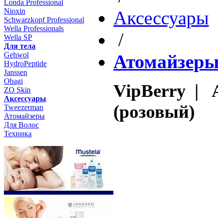
Londa Professional
Nioxin
Aксессуары
Schwarzkopf Professional
Wella Professionals
/
Wella SP
Для тела
Gehwol
Атомайзер
HydroPeptide
Janssen
Obagi
VipBerry | 
ZO Skin
Aксессуары
(розовый)
Tweezerman
Атомайзеры
Для Волос
Техника