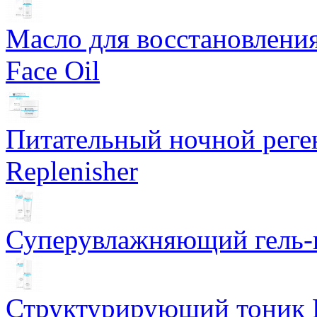
Масло для восстановлени
Face Oil
Питательный ночной рег
Replenisher
Суперувлажняющий гель-к
Структурирующий тоник R