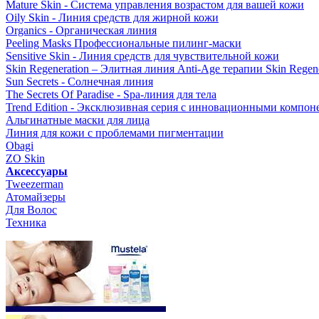
Mature Skin - Система управления возрастом для вашей кожи
Oily Skin - Линия средств для жирной кожи
Organics - Органическая линия
Peeling Masks Профессиональные пилинг-маски
Sensitive Skin - Линия средств для чувствительной кожи
Skin Regeneration – Элитная линия Anti-Age терапии Skin Regene
Sun Secrets - Солнечная линия
The Secrets Of Paradise - Spa-линия для тела
Trend Edition - Эксклюзивная серия с инновационными компон
Альгинатные маски для лица
Линия для кожи с проблемами пигментации
Obagi
ZO Skin
Aксессуары
Tweezerman
Атомайзеры
Для Волос
Техника