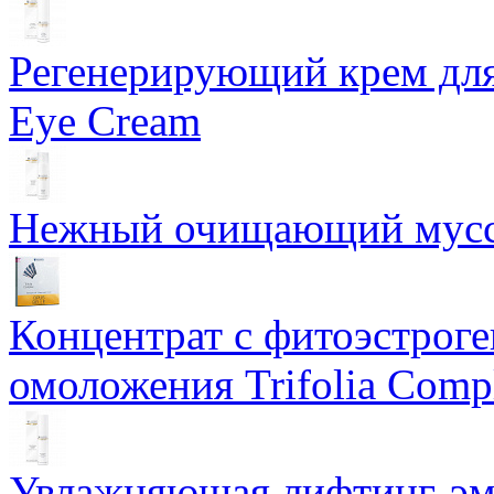
Регенерирующий крем для
Eye Cream
Нежный очищающий мусс 
Концентрат с фитоэстрог
омоложения Trifolia Comp
Увлажняющая лифтинг-эму