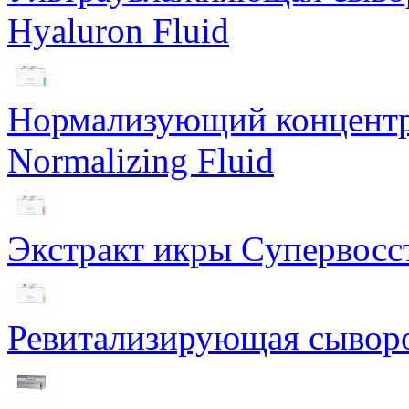
Hyaluron Fluid
Нормализующий концентра
Normalizing Fluid
Экстракт икры Cупервосст
Ревитализирующая сыворот