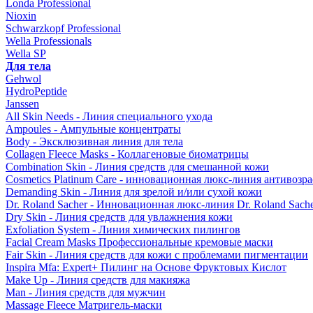
Londa Professional
Nioxin
Schwarzkopf Professional
Wella Professionals
Wella SP
Для тела
Gehwol
HydroPeptide
Janssen
All Skin Needs - Линия специального ухода
Ampoules - Ампульные концентраты
Body - Эксклюзивная линия для тела
Collagen Fleece Masks - Коллагеновые биоматрицы
Combination Skin - Линия средств для смешанной кожи
Cosmetics Platinum Care - инновационная люкс-линия антивозра
Demanding Skin - Линия для зрелой и/или сухой кожи
Dr. Roland Sacher - Инновационная люкс-линия Dr. Roland Sach
Dry Skin - Линия средств для увлажнения кожи
Exfoliation System - Линия химических пилингов
Facial Cream Masks Профессиональные кремовые маски
Fair Skin - Линия средств для кожи с проблемами пигментации
Inspira Mfa: Expert+ Пилинг на Основе Фруктовых Кислот
Make Up - Линия средств для макияжа
Man - Линия средств для мужчин
Massage Fleece Матригель-маски