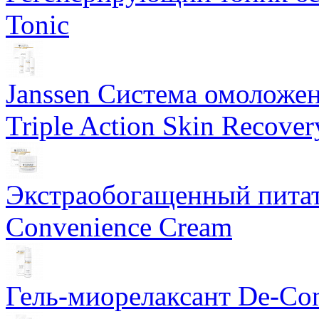
Tonic
Janssen Система омоложе
Triple Action Skin Recover
Экстраобогащенный питат
Convenience Cream
Гель-миорелаксант De-Con