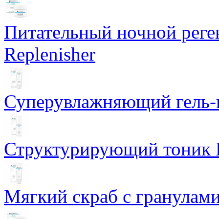
Питательный ночной рег
Replenisher
Суперувлажняющий гель-к
Структурирующий тоник R
Мягкий скраб с гранулам