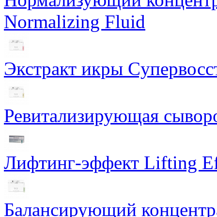
Normalizing Fluid
Экстракт икры Cупервосст
Ревитализирующая сыворот
Лифтинг-эффект Lifting Ef
Балансирующий концентра