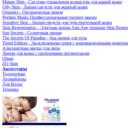
Mature Skin - Система управления возрастом для вашей кожи
Oily Skin - Линия средств для жирной кожи
Organics - Органическая линия
Peeling Masks Профессиональные пилинг-маски
Sensitive Skin - Линия средств для чувствительной кожи
Skin Regeneration – Элитная линия Anti-Age терапии Skin Regene
Sun Secrets - Солнечная линия
The Secrets Of Paradise - Spa-линия для тела
Trend Edition - Эксклюзивная серия с инновационными компон
Альгинатные маски для лица
Линия для кожи с проблемами пигментации
Obagi
ZO Skin
Aксессуары
Tweezerman
Атомайзеры
Для Волос
Техника