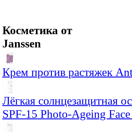
Розничная цена
от
946
р.
Оптовая цена
от
820
р.
Цены в корзине пересчитываются на оптовые при сумме заказа 
Косметика от
Janssen
Крем против растяжек Ant
Лёгкая солнцезащитная осн
SPF-15 Photo-Ageing Face