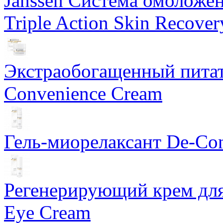
Janssen Система омоложе
Triple Action Skin Recover
Экстраобогащенный питат
Convenience Cream
Гель-миорелаксант De-Con
Регенерирующий крем для
Eye Cream