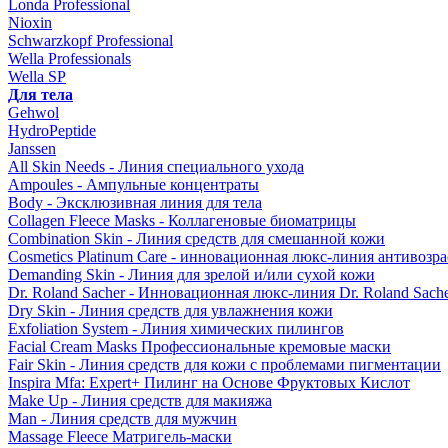
Londa Professional
Nioxin
Schwarzkopf Professional
Wella Professionals
Wella SP
Для тела
Gehwol
HydroPeptide
Janssen
All Skin Needs - Линия специального ухода
Ampoules - Ампульные концентраты
Body - Эксклюзивная линия для тела
Collagen Fleece Masks - Коллагеновые биоматрицы
Combination Skin - Линия средств для смешанной кожи
Cosmetics Platinum Care - инновационная люкс-линия антивозра
Demanding Skin - Линия для зрелой и/или сухой кожи
Dr. Roland Sacher - Инновационная люкс-линия Dr. Roland Sach
Dry Skin - Линия средств для увлажнения кожи
Exfoliation System - Линия химических пилингов
Facial Cream Masks Профессиональные кремовые маски
Fair Skin - Линия средств для кожи с проблемами пигментации
Inspira Mfa: Expert+ Пилинг на Основе Фруктовых Кислот
Make Up - Линия средств для макияжа
Man - Линия средств для мужчин
Massage Fleece Матригель-маски