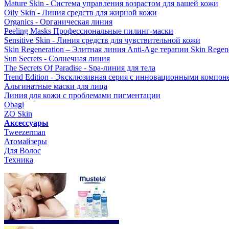
Mature Skin - Система управления возрастом для вашей кожи
Oily Skin - Линия средств для жирной кожи
Organics - Органическая линия
Peeling Masks Профессиональные пилинг-маски
Sensitive Skin - Линия средств для чувствительной кожи
Skin Regeneration – Элитная линия Anti-Age терапии Skin Regene
Sun Secrets - Солнечная линия
The Secrets Of Paradise - Spa-линия для тела
Trend Edition - Эксклюзивная серия с инновационными компон
Альгинатные маски для лица
Линия для кожи с проблемами пигментации
Obagi
ZO Skin
Aксессуары
Tweezerman
Атомайзеры
Для Волос
Техника