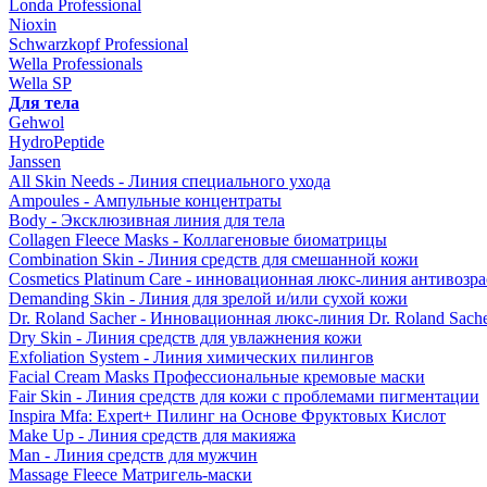
Londa Professional
Nioxin
Schwarzkopf Professional
Wella Professionals
Wella SP
Для тела
Gehwol
HydroPeptide
Janssen
All Skin Needs - Линия специального ухода
Ampoules - Ампульные концентраты
Body - Эксклюзивная линия для тела
Collagen Fleece Masks - Коллагеновые биоматрицы
Combination Skin - Линия средств для смешанной кожи
Cosmetics Platinum Care - инновационная люкс-линия антивозра
Demanding Skin - Линия для зрелой и/или сухой кожи
Dr. Roland Sacher - Инновационная люкс-линия Dr. Roland Sach
Dry Skin - Линия средств для увлажнения кожи
Exfoliation System - Линия химических пилингов
Facial Cream Masks Профессиональные кремовые маски
Fair Skin - Линия средств для кожи с проблемами пигментации
Inspira Mfa: Expert+ Пилинг на Основе Фруктовых Кислот
Make Up - Линия средств для макияжа
Man - Линия средств для мужчин
Massage Fleece Матригель-маски