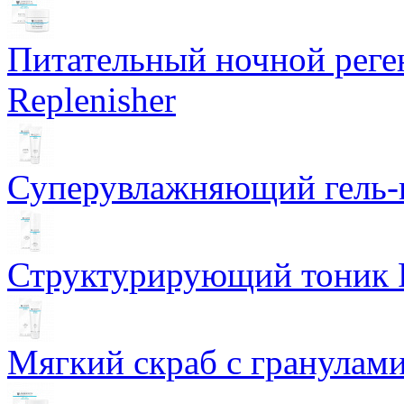
Питательный ночной рег
Replenisher
Суперувлажняющий гель-к
Структурирующий тоник R
Мягкий скраб с гранулам