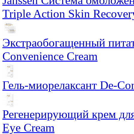
Janssen Система омоложе
Triple Action Skin Recover
Экстраобогащенный питат
Convenience Cream
Гель-миорелаксант De-Con
Регенерирующий крем для
Eye Cream