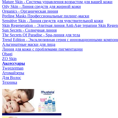
Mature Skin - Система управления возрастом для вашей кожи
Oily Skin - Линия средств для жирной кожи
Organics - Органическая линия
Peeling Masks Профессиональные пилинг-маски
Sensitive Skin - Линия средств для чувствительной кожи
Skin Regeneration – Элитная линия Anti-Age терапии Skin Regene
Sun Secrets - Солнечная линия
The Secrets Of Paradise - Spa-линия для тела
Trend Edition - Эксклюзивная серия с инновационными компон
Альгинатные маски для лица
Линия для кожи с проблемами пигментации
Obagi
ZO Skin
Aксессуары
Tweezerman
Атомайзеры
Для Волос
Техника