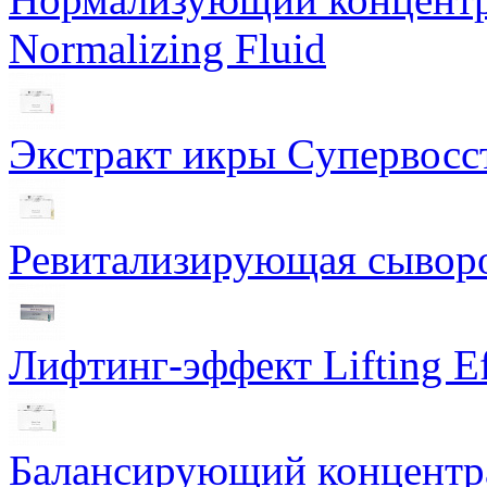
Normalizing Fluid
Экстракт икры Cупервосст
Ревитализирующая сыворот
Лифтинг-эффект Lifting Ef
Балансирующий концентра