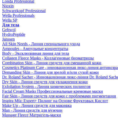
Londa Professional
Nioxin
Schwarzkopf Professional
Wella Professionals
Wella SP
Для тела
Gehwol
HydroPeptide
Janssen
All Skin Needs - Линия специального ухода
Ampoules - Ампульные концентраты
Body - Эксклюзивная линия для тела
Collagen Fleece Masks - Коллагеновые биоматрицы
Combination Skin - Линия средств для смешанной кожи
Cosmetics Platinum Care - инновационная люкс-линия антивозра
Demanding Skin - Линия для зрелой и/или сухой кожи
Dr. Roland Sacher - Инновационная люкс-линия Dr. Roland Sach
Dry Skin - Линия средств для увлажнения кожи
Exfoliation System - Линия химических пилингов
Facial Cream Masks Профессиональные кремовые маски
Fair Skin - Линия средств для кожи с проблемами пигментации
Inspira Mfa: Expert+ Пилинг на Основе Фруктовых Кислот
Make Up - Линия средств для макияжа
Man - Линия средств для мужчин
Massage Fleece Матригель-маски