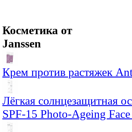
Розничная цена
от
946
р.
Оптовая цена
от
820
р.
Цены в корзине пересчитываются на оптовые при сумме заказа 
Косметика от
Janssen
Крем против растяжек Ant
Лёгкая солнцезащитная осн
SPF-15 Photo-Ageing Face