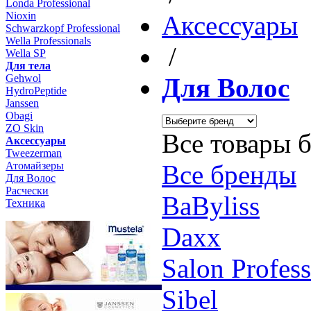
Londa Professional
Nioxin
Aксессуары
Schwarzkopf Professional
Wella Professionals
/
Wella SP
Для тела
Gehwol
Для Волос
HydroPeptide
Janssen
Obagi
ZO Skin
Все товары 
Aксессуары
Tweezerman
Атомайзеры
Все бренды
Для Волос
Расчески
BaByliss
Техника
Daxx
Salon Profess
Sibel