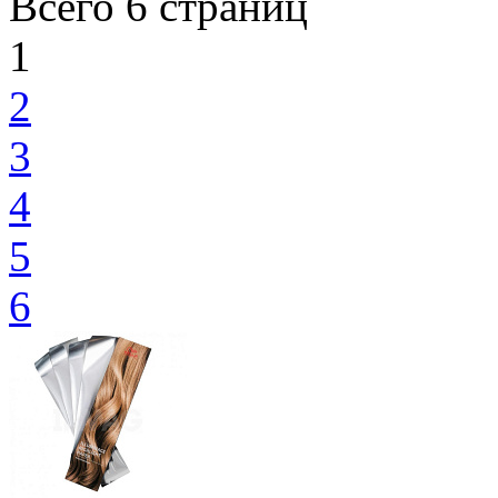
Всего 6 страниц
1
2
3
4
5
6