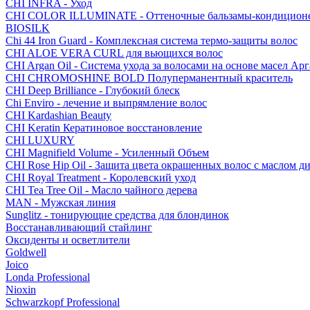
CHI INFRA - Уход
CHI COLOR ILLUMINATE - Оттеночные бальзамы-кондицион
BIOSILK
Chi 44 Iron Guard - Комплексная система термо-защиты волос
CHI ALOE VERA CURL для вьющихся волос
CHI Argan Oil - Cистема ухода за волосами на основе масел А
CHI CHROMOSHINE BOLD Полуперманентный краситель
CHI Deep Brilliance - Глубокий блеск
Chi Enviro - лечение и выпрямление волос
CHI Kardashian Beauty
CHI Keratin Кератиновое восстановление
CHI LUXURY
CHI Magnifield Volume - Усиленный Объем
CHI Rose Hip Oil - Защита цвета окрашенных волос с маслом д
CHI Royal Treatment - Королевский уход
CHI Tea Tree Oil - Масло чайного дерева
MAN - Мужская линия
Sunglitz - тонирующие средства для блондинок
Восстанавливающий стайлинг
Оксиденты и осветлители
Goldwell
Joico
Londa Professional
Nioxin
Schwarzkopf Professional