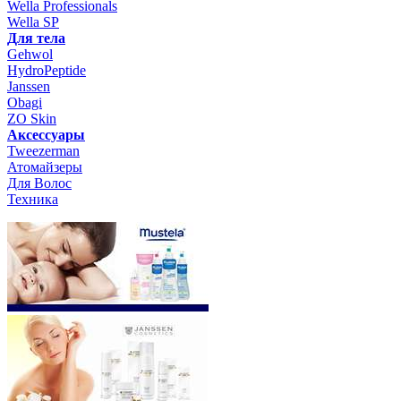
Wella Professionals
Wella SP
Для тела
Gehwol
HydroPeptide
Janssen
Obagi
ZO Skin
Aксессуары
Tweezerman
Атомайзеры
Для Волос
Техника