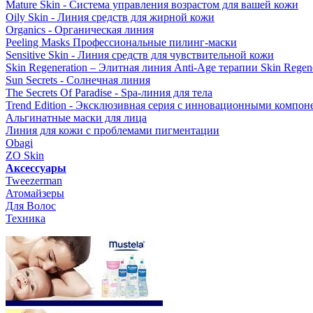
Mature Skin - Система управления возрастом для вашей кожи
Oily Skin - Линия средств для жирной кожи
Organics - Органическая линия
Peeling Masks Профессиональные пилинг-маски
Sensitive Skin - Линия средств для чувствительной кожи
Skin Regeneration – Элитная линия Anti-Age терапии Skin Regene
Sun Secrets - Солнечная линия
The Secrets Of Paradise - Spa-линия для тела
Trend Edition - Эксклюзивная серия с инновационными компон
Альгинатные маски для лица
Линия для кожи с проблемами пигментации
Obagi
ZO Skin
Aксессуары
Tweezerman
Атомайзеры
Для Волос
Техника