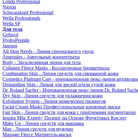
Londa Professional
Nioxin
Schwarzkopf Professional
Wella Professionals
Wella SP
Для тела
Gehwol
HydroPeptide
Janssen
All Skin Needs - Линия специального ухода
Ampoules - Ампульные концентраты
Body - Эксклюзивная линия для тела
Collagen Fleece Masks - Коллагеновые биоматрицы
Combination Skin - Линия средств для смешанной кожи
Cosmetics Platinum Care - инновационная люкс-линия антивозра
Demanding Skin - Линия для зрелой и/или сухой кожи
Dr. Roland Sacher - Инновационная люкс-линия Dr. Roland Sach
Dry Skin - Линия средств для увлажнения кожи
Exfoliation System - Линия химических пилингов
Facial Cream Masks Профессиональные кремовые маски
Fair Skin - Линия средств для кожи с проблемами пигментации
Inspira Mfa: Expert+ Пилинг на Основе Фруктовых Кислот
Make Up - Линия средств для макияжа
Man - Линия средств для мужчин
Massage Fleece Матригель-маски