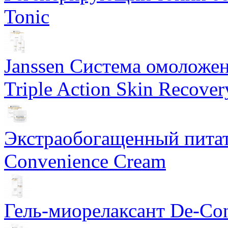
Tonic
Janssen Система омоложе
Triple Action Skin Recover
Экстраобогащенный питат
Convenience Cream
Гель-миорелаксант De-Con