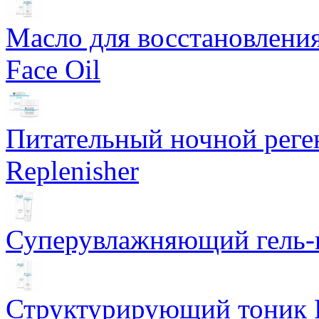
Масло для восстановлени
Face Oil
Питательный ночной рег
Replenisher
Суперувлажняющий гель-к
Структурирующий тоник R