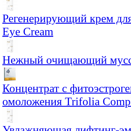
Регенерирующий крем для
Eye Cream
Нежный очищающий мусс 
Концентрат с фитоэстрог
омоложения Trifolia Comp
Увлажняющая лифтинг-эму