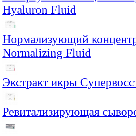
Hyaluron Fluid
Нормализующий концентра
Normalizing Fluid
Экстракт икры Cупервосст
Ревитализирующая сыворот