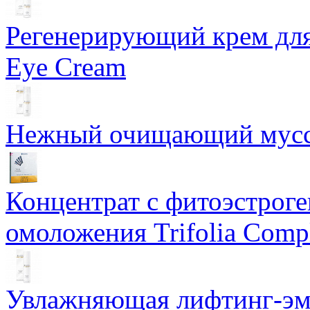
Регенерирующий крем для
Eye Cream
Нежный очищающий мусс 
Концентрат с фитоэстрог
омоложения Trifolia Comp
Увлажняющая лифтинг-эму