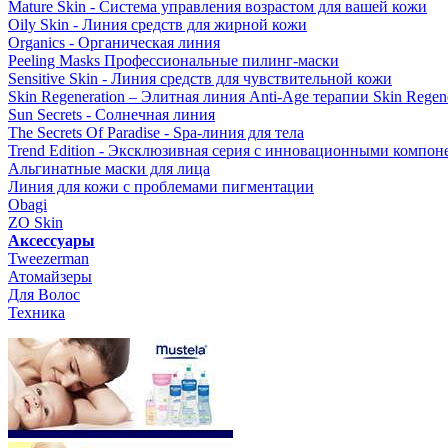
Mature Skin - Система управления возрастом для вашей кожи
Oily Skin - Линия средств для жирной кожи
Organics - Органическая линия
Peeling Masks Профессиональные пилинг-маски
Sensitive Skin - Линия средств для чувствительной кожи
Skin Regeneration – Элитная линия Anti-Age терапии Skin Regene
Sun Secrets - Солнечная линия
The Secrets Of Paradise - Spa-линия для тела
Trend Edition - Эксклюзивная серия с инновационными компон
Альгинатные маски для лица
Линия для кожи с проблемами пигментации
Obagi
ZO Skin
Aксессуары
Tweezerman
Атомайзеры
Для Волос
Техника