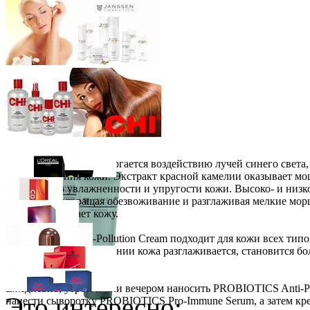
Как только кожа подвергается воздействию лучей синего света
восстановления кожи. Экстракт красной камелии оказывает м
повышению увлажненности и упругости кожи. Высоко- и низко
влаги, предотвращая обезвоживание и разглаживая мелкие мор
питает и смягчает кожу.
PROBIOTICS Anti-Pollution Cream подходит для кожи всех тип
регулярном использовании кожа разглаживается, становится бол
Loreal Professionnel
INOA ODS2 Краска для волос с окислением
Применение:
Ожидается
Ежедневно, утром и/или вечером наносить PROBIOTICS Anti-Pol
Wella Professionals
Оттеночная краска для волос Color Touch
Это интересно:
нанести сыворотку PROBIOTICS Pro-Immune Serum, а затем кр