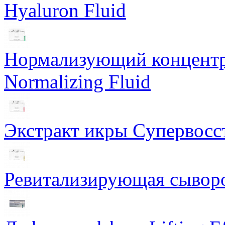
Hyaluron Fluid
Нормализующий концентра
Normalizing Fluid
Экстракт икры Cупервосст
Ревитализирующая сыворот