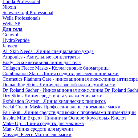
Londa Professional
Nioxin
Schwarzkopf Professional
Wella Professionals
Wella SP
Для тела
Gehwol
HydroPeptide
Janssen
All Skin Needs - Линия специального ухода
Ampoules - Ампульные концентраты
Body - Эксклюзивная линия для тела
Collagen Fleece Masks - Коллагеновые биоматрицы
Combination Skin - Линия средств для смешанной кожи
Cosmetics Platinum Care - инновационная люкс-линия антивозра
Demanding Skin - Линия для зрелой и/или сухой кожи
Dr. Roland Sacher - Инновационная люкс-линия Dr. Roland Sach
Dry Skin - Линия средств для увлажнения кожи
Exfoliation System - Линия химических пилингов
Facial Cream Masks Профессиональные кремовые маски
Fair Skin - Линия средств для кожи с проблемами пигментации
Inspira Mfa: Expert+ Пилинг на Основе Фруктовых Кислот
Make Up - Линия средств для макияжа
Man - Линия средств для мужчин
Massage Fleece Матригель-маски