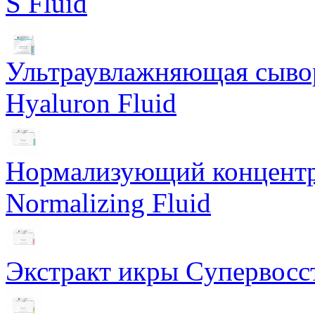
S Fluid
Ультраувлажняющая сывор
Hyaluron Fluid
Нормализующий концентра
Normalizing Fluid
Экстракт икры Cупервосст