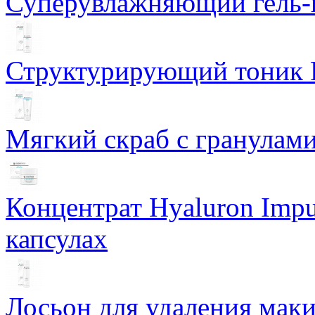
Суперувлажняющий гель-к
Структурирующий тоник R
Мягкий скраб с гранулам
Концентрат Hyaluron Impu
капсулах
Лосьон для удаления маки