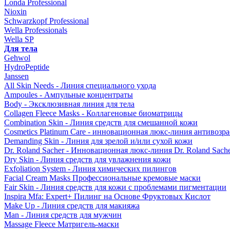
Londa Professional
Nioxin
Schwarzkopf Professional
Wella Professionals
Wella SP
Для тела
Gehwol
HydroPeptide
Janssen
All Skin Needs - Линия специального ухода
Ampoules - Ампульные концентраты
Body - Эксклюзивная линия для тела
Collagen Fleece Masks - Коллагеновые биоматрицы
Combination Skin - Линия средств для смешанной кожи
Cosmetics Platinum Care - инновационная люкс-линия антивозра
Demanding Skin - Линия для зрелой и/или сухой кожи
Dr. Roland Sacher - Инновационная люкс-линия Dr. Roland Sach
Dry Skin - Линия средств для увлажнения кожи
Exfoliation System - Линия химических пилингов
Facial Cream Masks Профессиональные кремовые маски
Fair Skin - Линия средств для кожи с проблемами пигментации
Inspira Mfa: Expert+ Пилинг на Основе Фруктовых Кислот
Make Up - Линия средств для макияжа
Man - Линия средств для мужчин
Massage Fleece Матригель-маски