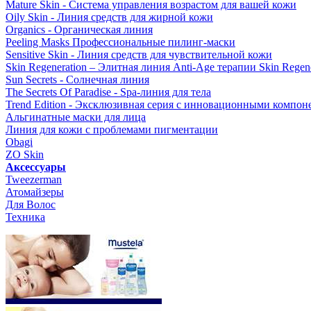
Mature Skin - Система управления возрастом для вашей кожи
Oily Skin - Линия средств для жирной кожи
Organics - Органическая линия
Peeling Masks Профессиональные пилинг-маски
Sensitive Skin - Линия средств для чувствительной кожи
Skin Regeneration – Элитная линия Anti-Age терапии Skin Regene
Sun Secrets - Солнечная линия
The Secrets Of Paradise - Spa-линия для тела
Trend Edition - Эксклюзивная серия с инновационными компон
Альгинатные маски для лица
Линия для кожи с проблемами пигментации
Obagi
ZO Skin
Aксессуары
Tweezerman
Атомайзеры
Для Волос
Техника