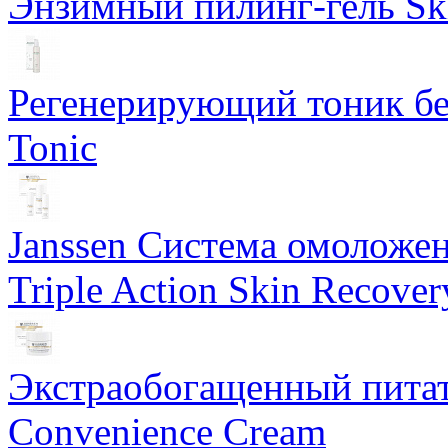
Энзимный пилинг-гель Ski
Регенерирующий тоник бе
Tonic
Janssen Система омоложе
Triple Action Skin Recover
Экстраобогащенный питат
Convenience Cream