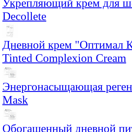
Укрепляющий крем для ше
Decollete
Дневной крем "Оптимал К
Tinted Complexion Cream
Энергонасыщающая реген
Mask
Обогащенный дневной пит