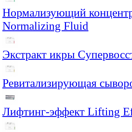
Нормализующий концентра
Normalizing Fluid
Экстракт икры Cупервосст
Ревитализирующая сыворот
Лифтинг-эффект Lifting Ef