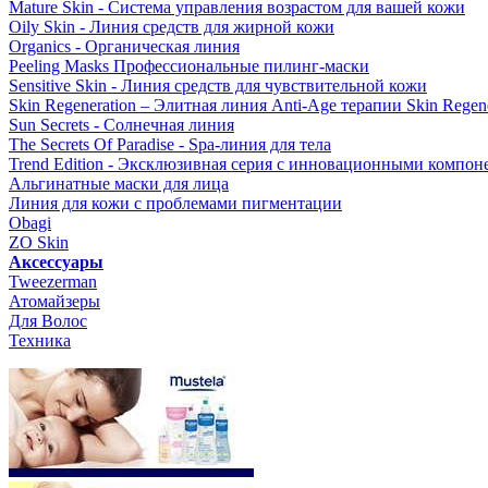
Mature Skin - Система управления возрастом для вашей кожи
Oily Skin - Линия средств для жирной кожи
Organics - Органическая линия
Peeling Masks Профессиональные пилинг-маски
Sensitive Skin - Линия средств для чувствительной кожи
Skin Regeneration – Элитная линия Anti-Age терапии Skin Regene
Sun Secrets - Солнечная линия
The Secrets Of Paradise - Spa-линия для тела
Trend Edition - Эксклюзивная серия с инновационными компон
Альгинатные маски для лица
Линия для кожи с проблемами пигментации
Obagi
ZO Skin
Aксессуары
Tweezerman
Атомайзеры
Для Волос
Техника