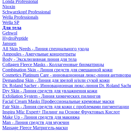
Londa Professional
Nioxin
Schwarzkopf Professional
Wella Professionals
Wella SP
Для тела
Gehwol
HydroPeptide
Janssen
All Skin Needs - Линия специального ухода
Ampoules - Ампульные концентраты
Body - Эксклюзивная линия для тела
Collagen Fleece Masks - Коллагеновые биоматрицы
Combination Skin - Линия средств для смешанной кожи
Cosmetics Platinum Care - инновационная люкс-линия антивозра
Demanding Skin - Линия для зрелой и/или сухой кожи
Dr. Roland Sacher - Инновационная люкс-линия Dr. Roland Sach
Dry Skin - Линия средств для увлажнения кожи
Exfoliation System - Линия химических пилингов
Facial Cream Masks Профессиональные кремовые маски
Fair Skin - Линия средств для кожи с проблемами пигментации
Inspira Mfa: Expert+ Пилинг на Основе Фруктовых Кислот
Make Up - Линия средств для макияжа
Man - Линия средств для мужчин
Massage Fleece Матригель-маски