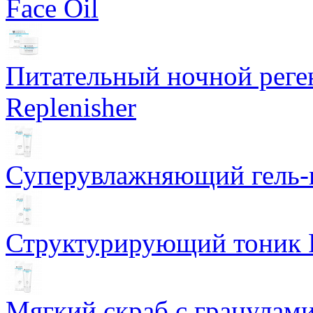
Face Oil
Питательный ночной рег
Replenisher
Суперувлажняющий гель-к
Структурирующий тоник R
Мягкий скраб с гранулам