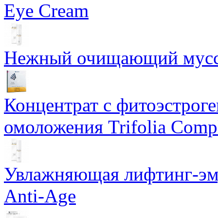
Eye Cream
Нежный очищающий мусс 
Концентрат с фитоэстрог
омоложения Trifolia Comp
Увлажняющая лифтинг-эму
Anti-Age