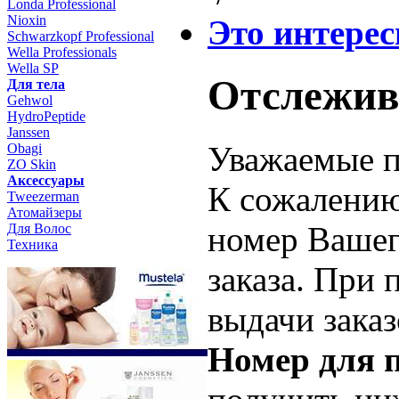
Londa Professional
Nioxin
Это интерес
Schwarzkopf Professional
Wella Professionals
Wella SP
Отслежив
Для тела
Gehwol
HydroPeptide
Janssen
Уважаемые п
Obagi
ZO Skin
Aксессуары
К сожалению
Tweezerman
Атомайзеры
номер Вашег
Для Волос
Техника
заказа. При 
выдачи зака
Номер для 