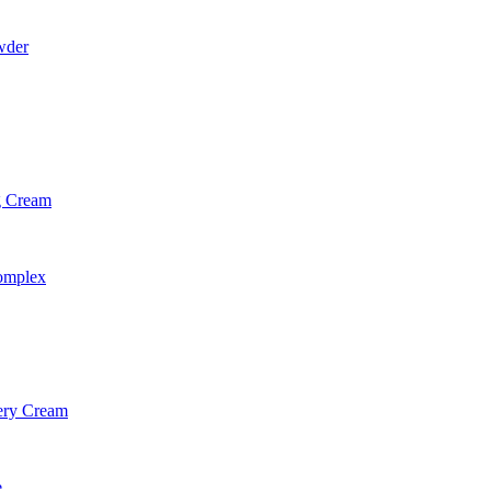
wder
g Cream
omplex
ery Cream
e