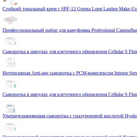
Стойкий тональный крем с SPF-12 Олива Long Lasting Make-U
Профессиональный набор для камуфляжа Professional Camouflag
Сыворотка в ампулах для клеточного обновления Cellular S Flui
Интенсивная Anti-age сыворотка с PCM-комплексом Intense S
Сыворотка в ампулах для клеточного обновления Cellular S Flui
Ультраувлажняющая сыворотка с гиалуроновой кислотой Hyalur