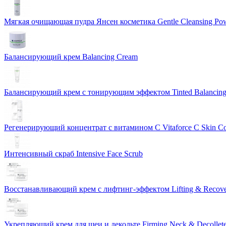
Мягкая очищающая пудра Янсен косметика Gentle Cleansing Po
Балансирующий крем Balancing Cream
Балансирующий крем с тонирующим эффектом Tinted Balancin
Регенерирующий концентрат с витамином С Vitaforce C Skin C
Интенсивный скраб Intensive Face Scrub
Восстанавливающий крем с лифтинг-эффектом Lifting & Recov
Укрепляющий крем для шеи и декольте Firming Neck & Decollet