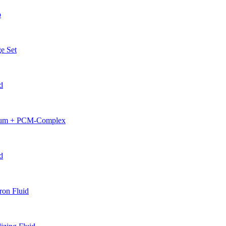
p
e Set
d
erum + PCM-Complex
d
on Fluid