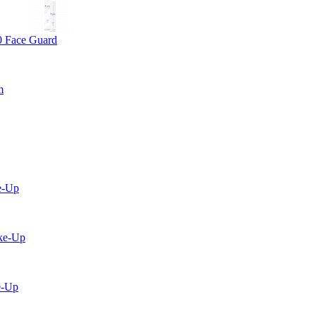
0 Face Guard
m
e-Up
ke-Up
e-Up