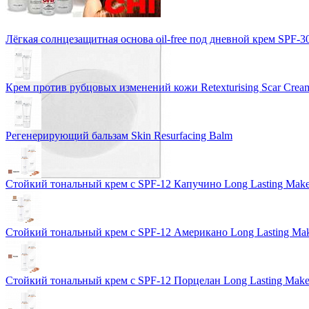
Лёгкая солнцезащитная основа oil-free под дневной крем SPF-3
Крем против рубцовых изменений кожи Retexturising Scar Crea
Регенерирующий бальзам Skin Resurfacing Balm
Стойкий тональный крем с SPF-12 Капучино Long Lasting Mak
Стойкий тональный крем с SPF-12 Американо Long Lasting Ma
Стойкий тональный крем с SPF-12 Порцелан Long Lasting Mak