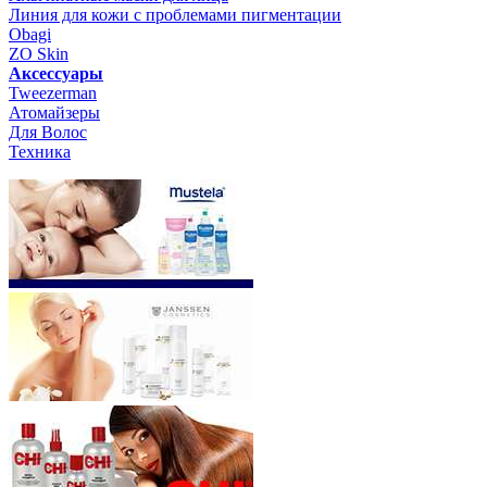
Линия для кожи с проблемами пигментации
Obagi
ZO Skin
Aксессуары
Tweezerman
Атомайзеры
Для Волос
Техника