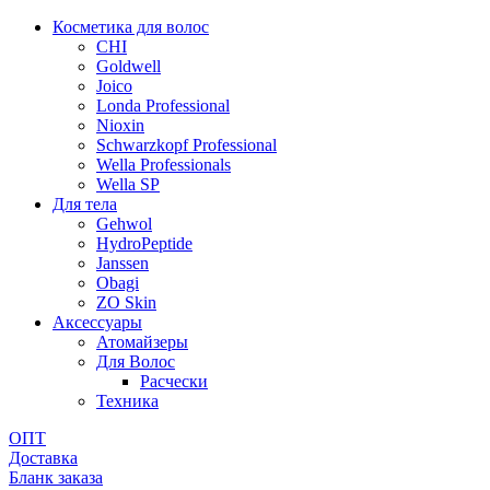
Косметика для волос
CHI
Goldwell
Joico
Londa Professional
Nioxin
Schwarzkopf Professional
Wella Professionals
Wella SP
Для тела
Gehwol
HydroPeptide
Janssen
Obagi
ZO Skin
Aксессуары
Атомайзеры
Для Волос
Расчески
Техника
ОПТ
Доставка
Бланк заказа