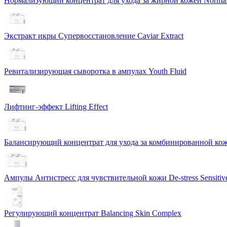
Нормализующий концентрат для ухода за жирной кожей Normali
Экстракт икры Cупервосстановление Caviar Extract
Ревитализирующая сыворотка в ампулах Youth Fluid
Лифтинг-эффект Lifting Effect
Балансирующий концентрат для ухода за комбинированной коже
Ампулы Антистресс для чувствительной кожи De-stress Sensitiv
Регулирующий концентрат Balancing Skin Complex