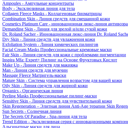
Ampoules - Ампульные концентраты
Body - Эксклюзивная линия для тела
Collagen Fleece Masks - Коллагеновые биоматрицы
Combination Skin - Линия средств для смешанной кожи
Cosmetics Platinum Care - инновационная люкс-линия антивозра
Demanding Skin - Линия для зрелой и/или сухой кожи
Dr. Roland Sacher - Инновационная люкс-линия Dr. Roland Sach
Dry Skin - Линия средств для увлажнения кожи
Exfoliation System - Линия химических пилингов
Facial Cream Masks Профессиональные кремовые маски
Fair Skin - Линия средств для кожи с проблемами пигментации
Inspira Mfa: Expert+ Пилинг на Основе Фруктовых Кислот
Make Up - Линия средств для макияжа
Man - Линия средств для мужчин
Massage Fleece Матригель-маски
Mature Skin - Система управления возрастом для вашей кожи
Oily Skin - Линия средств для жирной кожи
Organics - Органическая линия
Peeling Masks Профессиональные пилинг-маски
Sensitive Skin - Линия средств для чувствительной кожи
Skin Regeneration – Элитная линия Anti-Age терапии Skin Regene
Sun Secrets - Солнечная линия
The Secrets Of Paradise - Spa-линия для тела
Trend Edition - Эксклюзивная серия с инновационными компон
Альгинатные маски для лица