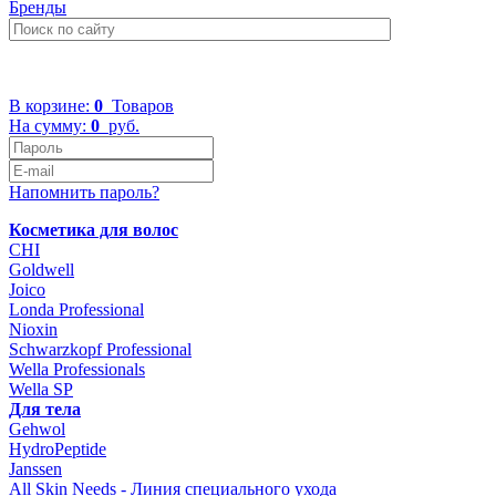
Бренды
+7 (499) 322-48-40
В корзине:
0
Товаров
На сумму:
0
руб.
Напомнить пароль?
Косметика для волос
CHI
Goldwell
Joico
Londa Professional
Nioxin
Schwarzkopf Professional
Wella Professionals
Wella SP
Для тела
Gehwol
HydroPeptide
Janssen
All Skin Needs - Линия специального ухода