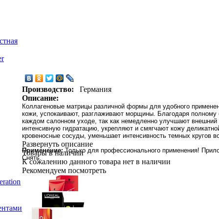
стная
er
Производство:
Германия
Описание:
Коллагеновые матрицы различной формы для удобного применени
кожи, успокаивают, разглаживают морщины. Благодаря полному
каждом салонном уходе, так как немедленно улучшают внешний 
интенсивную гидратацию, укрепляют и смягчают кожу деликатно
кровеносные сосуды, уменьшает интенсивность темных кругов во
Развернуть описание
Применение:
Только для профессионального применения! Прилож
Товары в наличии
Снять.
К сожалению данного товара нет в наличии
Рекомендуем посмотреть
ration
ентами