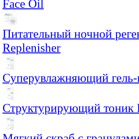
Face Oil
Питательный ночной рег
Replenisher
Суперувлажняющий гель-к
Структурирующий тоник R
Мягкий скраб с гранулам