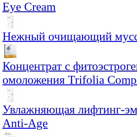
Eye Cream
Нежный очищающий мусс 
Концентрат с фитоэстрог
омоложения Trifolia Comp
Увлажняющая лифтинг-эму
Anti-Age