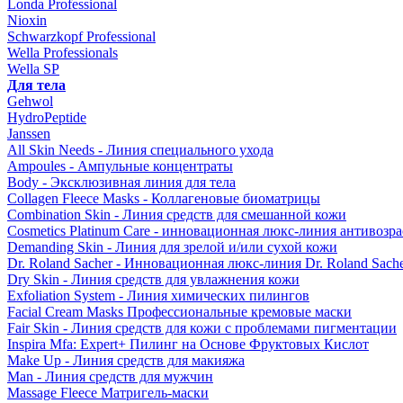
Londa Professional
Nioxin
Schwarzkopf Professional
Wella Professionals
Wella SP
Для тела
Gehwol
HydroPeptide
Janssen
All Skin Needs - Линия специального ухода
Ampoules - Ампульные концентраты
Body - Эксклюзивная линия для тела
Collagen Fleece Masks - Коллагеновые биоматрицы
Combination Skin - Линия средств для смешанной кожи
Cosmetics Platinum Care - инновационная люкс-линия антивозра
Demanding Skin - Линия для зрелой и/или сухой кожи
Dr. Roland Sacher - Инновационная люкс-линия Dr. Roland Sach
Dry Skin - Линия средств для увлажнения кожи
Exfoliation System - Линия химических пилингов
Facial Cream Masks Профессиональные кремовые маски
Fair Skin - Линия средств для кожи с проблемами пигментации
Inspira Mfa: Expert+ Пилинг на Основе Фруктовых Кислот
Make Up - Линия средств для макияжа
Man - Линия средств для мужчин
Massage Fleece Матригель-маски