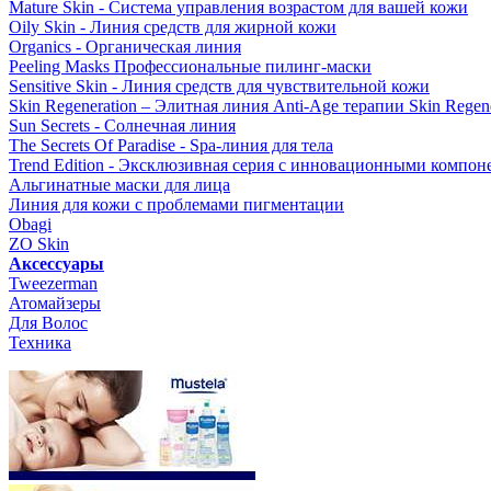
Mature Skin - Система управления возрастом для вашей кожи
Oily Skin - Линия средств для жирной кожи
Organics - Органическая линия
Peeling Masks Профессиональные пилинг-маски
Sensitive Skin - Линия средств для чувствительной кожи
Skin Regeneration – Элитная линия Anti-Age терапии Skin Regene
Sun Secrets - Солнечная линия
The Secrets Of Paradise - Spa-линия для тела
Trend Edition - Эксклюзивная серия с инновационными компон
Альгинатные маски для лица
Линия для кожи с проблемами пигментации
Obagi
ZO Skin
Aксессуары
Tweezerman
Атомайзеры
Для Волос
Техника