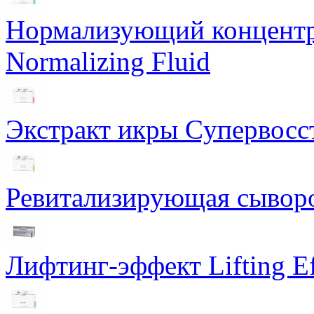
Нормализующий концентра
Normalizing Fluid
Экстракт икры Cупервосст
Ревитализирующая сыворот
Лифтинг-эффект Lifting Ef