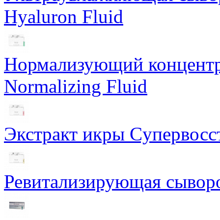
Hyaluron Fluid
Нормализующий концентра
Normalizing Fluid
Экстракт икры Cупервосст
Ревитализирующая сыворот