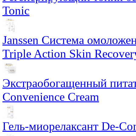
Tonic
Janssen Система омоложе
Triple Action Skin Recover
Экстраобогащенный питат
Convenience Cream
Гель-миорелаксант De-Con