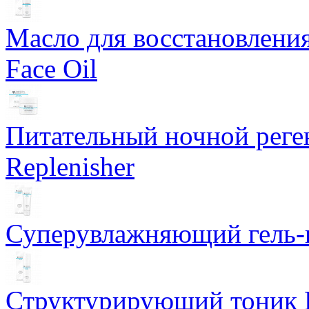
Масло для восстановлени
Face Oil
Питательный ночной рег
Replenisher
Суперувлажняющий гель-к
Структурирующий тоник R