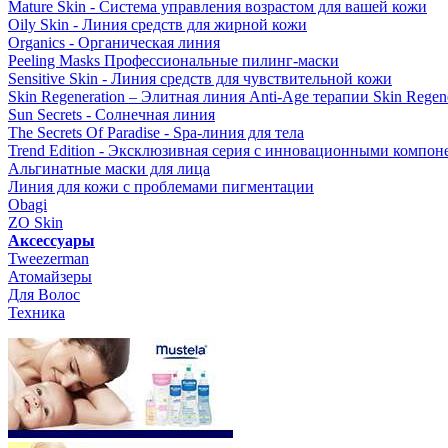
Mature Skin - Система управления возрастом для вашей кожи
Oily Skin - Линия средств для жирной кожи
Organics - Органическая линия
Peeling Masks Профессиональные пилинг-маски
Sensitive Skin - Линия средств для чувствительной кожи
Skin Regeneration – Элитная линия Anti-Age терапии Skin Regene
Sun Secrets - Солнечная линия
The Secrets Of Paradise - Spa-линия для тела
Trend Edition - Эксклюзивная серия с инновационными компон
Альгинатные маски для лица
Линия для кожи с проблемами пигментации
Obagi
ZO Skin
Aксессуары
Tweezerman
Атомайзеры
Для Волос
Техника