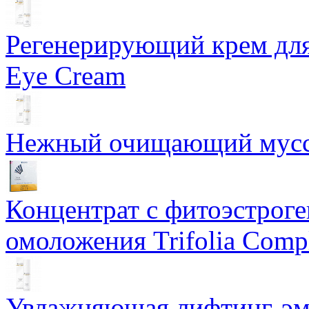
Регенерирующий крем для
Eye Cream
Нежный очищающий мусс 
Концентрат с фитоэстрог
омоложения Trifolia Comp
Увлажняющая лифтинг-эму