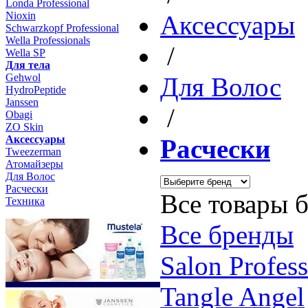
Londa Professional
Nioxin
Aксессуары
Schwarzkopf Professional
Wella Professionals
/
Wella SP
Для тела
Gehwol
Для Волос
HydroPeptide
Janssen
/
Obagi
ZO Skin
Aксессуары
Расчески
Tweezerman
Атомайзеры
Для Волос
Расчески
Все товары 
Техника
Все бренды
Salon Profess
Tangle Angel