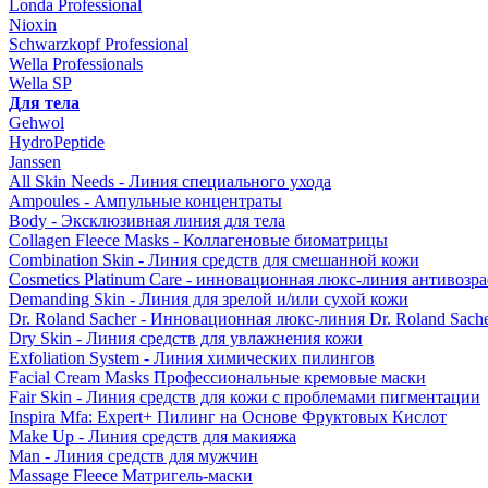
Londa Professional
Nioxin
Schwarzkopf Professional
Wella Professionals
Wella SP
Для тела
Gehwol
HydroPeptide
Janssen
All Skin Needs - Линия специального ухода
Ampoules - Ампульные концентраты
Body - Эксклюзивная линия для тела
Collagen Fleece Masks - Коллагеновые биоматрицы
Combination Skin - Линия средств для смешанной кожи
Cosmetics Platinum Care - инновационная люкс-линия антивозра
Demanding Skin - Линия для зрелой и/или сухой кожи
Dr. Roland Sacher - Инновационная люкс-линия Dr. Roland Sach
Dry Skin - Линия средств для увлажнения кожи
Exfoliation System - Линия химических пилингов
Facial Cream Masks Профессиональные кремовые маски
Fair Skin - Линия средств для кожи с проблемами пигментации
Inspira Mfa: Expert+ Пилинг на Основе Фруктовых Кислот
Make Up - Линия средств для макияжа
Man - Линия средств для мужчин
Massage Fleece Матригель-маски