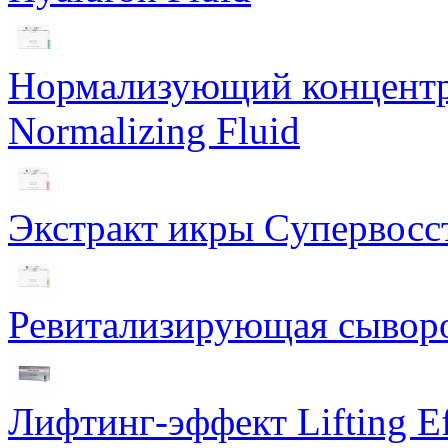
Нормализующий концентра
Normalizing Fluid
Экстракт икры Cупервосст
Ревитализирующая сыворот
Лифтинг-эффект Lifting Ef