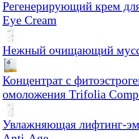
Регенерирующий крем для
Eye Cream
Нежный очищающий мусс 
Концентрат с фитоэстрог
омоложения Trifolia Comp
Увлажняющая лифтинг-эму
Anti-Age