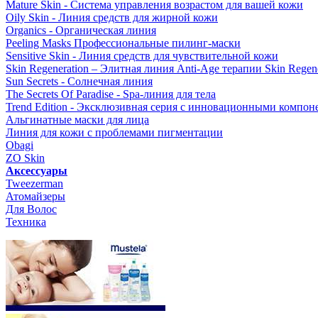
Mature Skin - Система управления возрастом для вашей кожи
Oily Skin - Линия средств для жирной кожи
Organics - Органическая линия
Peeling Masks Профессиональные пилинг-маски
Sensitive Skin - Линия средств для чувствительной кожи
Skin Regeneration – Элитная линия Anti-Age терапии Skin Regene
Sun Secrets - Солнечная линия
The Secrets Of Paradise - Spa-линия для тела
Trend Edition - Эксклюзивная серия с инновационными компон
Альгинатные маски для лица
Линия для кожи с проблемами пигментации
Obagi
ZO Skin
Aксессуары
Tweezerman
Атомайзеры
Для Волос
Техника