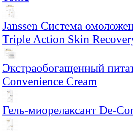
Janssen Система омоложе
Triple Action Skin Recover
Экстраобогащенный питат
Convenience Cream
Гель-миорелаксант De-Con