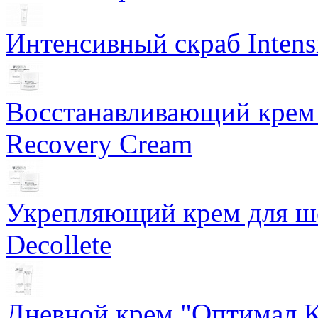
Интенсивный скраб Intens
Восстанавливающий крем 
Recovery Cream
Укрепляющий крем для ше
Decollete
Дневной крем "Оптимал К