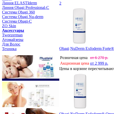
Линия ELASTIderm
2
Линия Obagi Professional-C
Система Obagi 360
Система Obagi Nu-derm
Система Obagi-C
ZO Skin
Aксессуары
Tweezerman
Атомайзеры
Для Волос
Obagi
NuDerm Exfoderm Forte
Техника
Розничная цена
от
6 270
р.
Акционная цена
от
2 999
р.
Цены в корзине пересчитываютс
Obagi
NuDerm Exfoderm® Отш