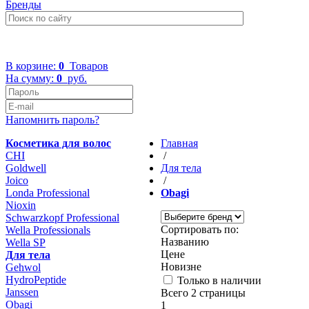
Бренды
+7 (499) 322-48-40
В корзине:
0
Товаров
На сумму:
0
руб.
Напомнить пароль?
Косметика для волос
Главная
CHI
/
Goldwell
Для тела
Joico
/
Londa Professional
Obagi
Nioxin
Schwarzkopf Professional
Сортировать по:
Wella Professionals
Названию
Wella SP
Цене
Для тела
Новизне
Gehwol
HydroPeptide
Только в наличии
Janssen
Всего 2 страницы
Obagi
1