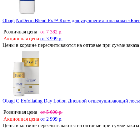
Obagi
NuDerm Blend Fx™ Крем для улучшения тона кожи «Бле
Розничная цена
от
7 382
р.
Акционная цена
от
3 999
р.
Цены в корзине пересчитываются на оптовые при сумме заказа 
Obagi
C Exfoliating Day Lotion Дневной отшелушивающий лось
Розничная цена
от
5 690
р.
Акционная цена
от
2 999
р.
Цены в корзине пересчитываются на оптовые при сумме заказа 