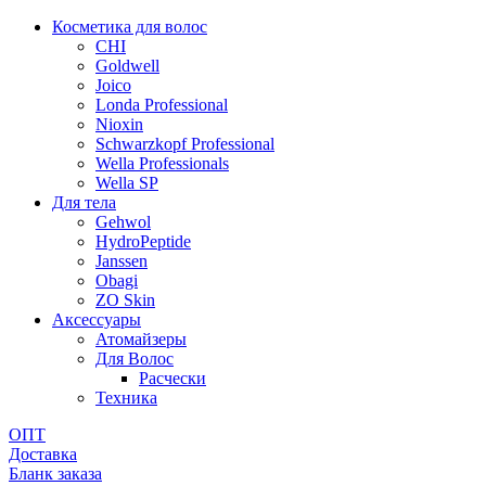
Косметика для волос
CHI
Goldwell
Joico
Londa Professional
Nioxin
Schwarzkopf Professional
Wella Professionals
Wella SP
Для тела
Gehwol
HydroPeptide
Janssen
Obagi
ZO Skin
Aксессуары
Атомайзеры
Для Волос
Расчески
Техника
ОПТ
Доставка
Бланк заказа