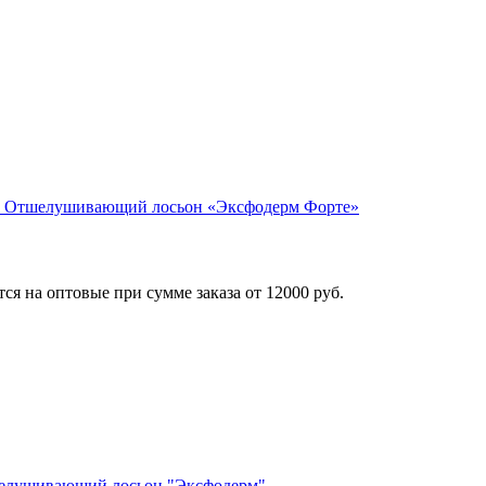
® Отшелушивающий лосьон «Эксфодерм Форте»
я на оптовые при сумме заказа от 12000 руб.
елушивающий лосьон "Эксфодерм"