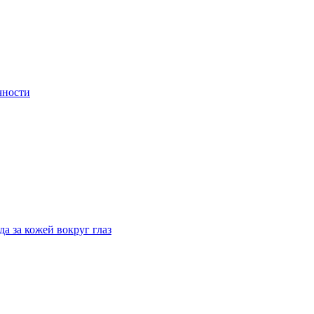
чности
а за кожей вокруг глаз