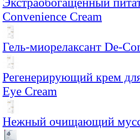
Экстраобогащенный питат
Convenience Cream
Гель-миорелаксант De-Con
Регенерирующий крем для
Eye Cream
Нежный очищающий мусс 