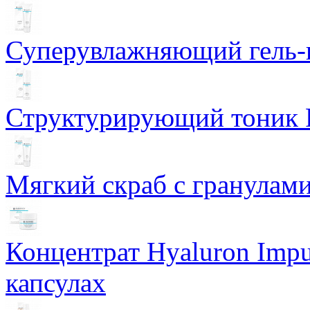
Суперувлажняющий гель-к
Структурирующий тоник R
Мягкий скраб с гранулам
Концентрат Hyaluron Impu
капсулах