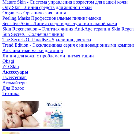
Mature Skin - Система управления возрастом для вашей кожи
Oily Skin - Линия средств для жирной кожи
Organics - Органическая линия
Peeling Masks Профессиональные пилинг-маски
Sensitive Skin - Линия средств для чувствительной кожи
Skin Regeneration – Элитная линия Anti-Age терапии Skin Regene
Sun Secrets - Солнечная линия
The Secrets Of Paradise - Spa-линия для тела
Trend Edition - Эксклюзивная серия с инновационными компон
Альгинатные маски для лица
Линия для кожи с проблемами пигментации
Obagi
ZO Skin
Aксессуары
Tweezerman
Атомайзеры
Для Волос
Техника