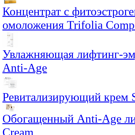
Концентрат с фитоэстрог
омоложения Trifolia Comp
Увлажняющая лифтинг-эму
Anti-Age
Ревитализирующий крем S
Обогащенный Anti-Age ли
Cream