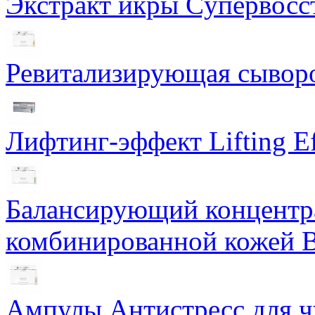
Экстракт икры Cупервосст
Ревитализирующая сыворот
Лифтинг-эффект Lifting Ef
Балансирующий концентра
комбинированной кожей Ba
Ампулы Антистресс для чу