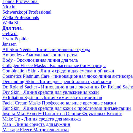
Londa Professional
Nioxin
Schwarzkopf Professional
Wella Professionals
Wella SP
Для тела
Gehwol
HydroPeptide
Janssen
All Skin Needs - Линия специального ухода
Ampoules - Ампульные концентраты
Body - Эксклюзивная линия для тела
Collagen Fleece Masks - Коллагеновые биоматрицы
Combination Skin - Линия средств для смешанной кожи
Cosmetics Platinum Care - инновационная люкс-линия антивозра
Demanding Skin - Линия для зрелой и/или сухой кожи
Dr. Roland Sacher - Инновационная люкс-линия Dr. Roland Sach
Dry Skin - Линия средств для увлажнения кожи
Exfoliation System - Линия химических пилингов
Facial Cream Masks Профессиональные кремовые маски
Fair Skin - Линия средств для кожи с проблемами пигментации
Inspira Mfa: Expert+ Пилинг на Основе Фруктовых Кислот
Make Up - Линия средств для макияжа
Man - Линия средств для мужчин
Massage Fleece Матригель-маски