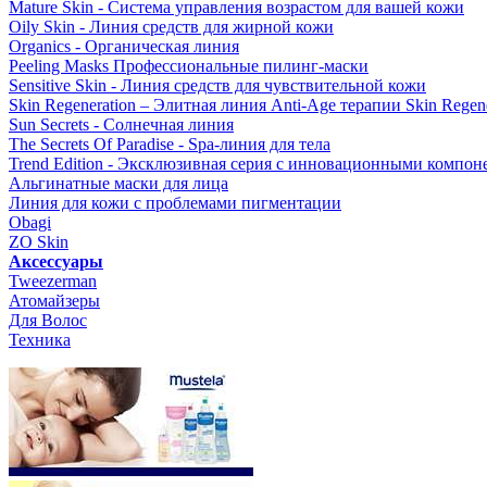
Mature Skin - Система управления возрастом для вашей кожи
Oily Skin - Линия средств для жирной кожи
Organics - Органическая линия
Peeling Masks Профессиональные пилинг-маски
Sensitive Skin - Линия средств для чувствительной кожи
Skin Regeneration – Элитная линия Anti-Age терапии Skin Regene
Sun Secrets - Солнечная линия
The Secrets Of Paradise - Spa-линия для тела
Trend Edition - Эксклюзивная серия с инновационными компон
Альгинатные маски для лица
Линия для кожи с проблемами пигментации
Obagi
ZO Skin
Aксессуары
Tweezerman
Атомайзеры
Для Волос
Техника