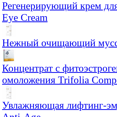
Регенерирующий крем для
Eye Cream
Нежный очищающий мусс 
Концентрат с фитоэстрог
омоложения Trifolia Comp
Увлажняющая лифтинг-эму
Anti-Age