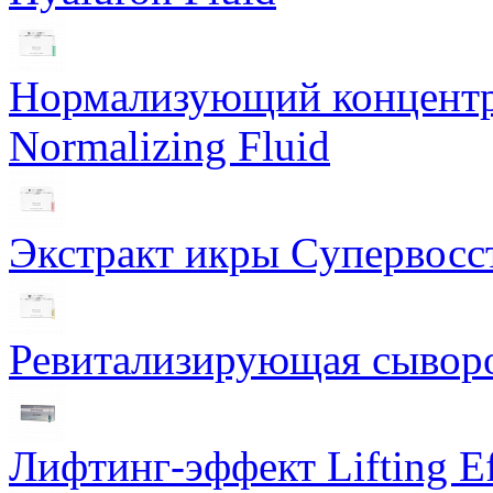
Нормализующий концентра
Normalizing Fluid
Экстракт икры Cупервосст
Ревитализирующая сыворот
Лифтинг-эффект Lifting Ef