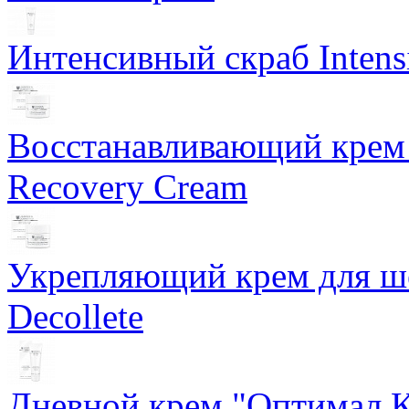
Интенсивный скраб Intens
Восстанавливающий крем 
Recovery Cream
Укрепляющий крем для ше
Decollete
Дневной крем "Оптимал К