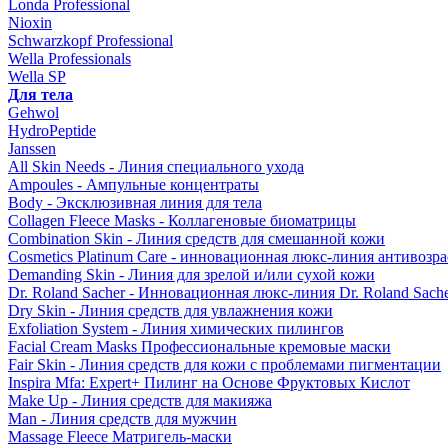
Londa Professional
Nioxin
Schwarzkopf Professional
Wella Professionals
Wella SP
Для тела
Gehwol
HydroPeptide
Janssen
All Skin Needs - Линия специального ухода
Ampoules - Ампульные концентраты
Body - Эксклюзивная линия для тела
Collagen Fleece Masks - Коллагеновые биоматрицы
Combination Skin - Линия средств для смешанной кожи
Cosmetics Platinum Care - инновационная люкс-линия антивозра
Demanding Skin - Линия для зрелой и/или сухой кожи
Dr. Roland Sacher - Инновационная люкс-линия Dr. Roland Sach
Dry Skin - Линия средств для увлажнения кожи
Exfoliation System - Линия химических пилингов
Facial Cream Masks Профессиональные кремовые маски
Fair Skin - Линия средств для кожи с проблемами пигментации
Inspira Mfa: Expert+ Пилинг на Основе Фруктовых Кислот
Make Up - Линия средств для макияжа
Man - Линия средств для мужчин
Massage Fleece Матригель-маски