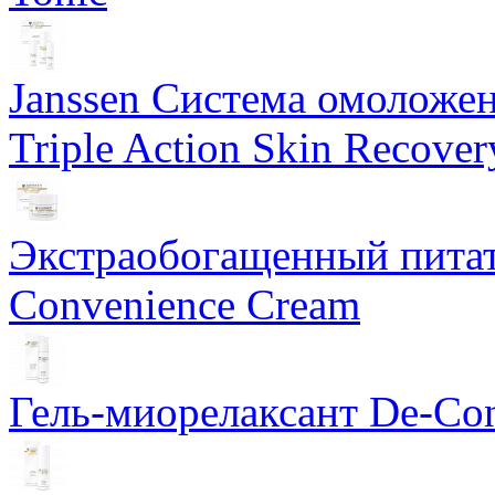
Janssen Система омоложе
Triple Action Skin Recover
Экстраобогащенный питат
Convenience Cream
Гель-миорелаксант De-Con