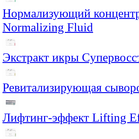
Нормализующий концентра
Normalizing Fluid
Экстракт икры Cупервосст
Ревитализирующая сыворот
Лифтинг-эффект Lifting Ef