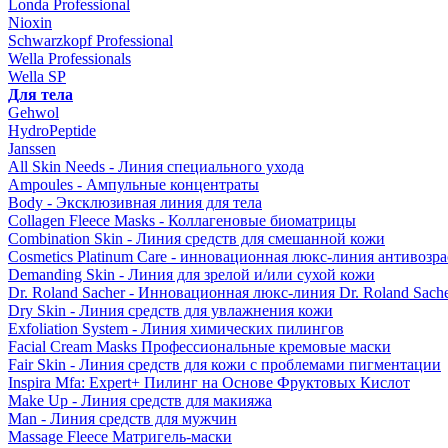
Londa Professional
Nioxin
Schwarzkopf Professional
Wella Professionals
Wella SP
Для тела
Gehwol
HydroPeptide
Janssen
All Skin Needs - Линия специального ухода
Ampoules - Ампульные концентраты
Body - Эксклюзивная линия для тела
Collagen Fleece Masks - Коллагеновые биоматрицы
Combination Skin - Линия средств для смешанной кожи
Cosmetics Platinum Care - инновационная люкс-линия антивозра
Demanding Skin - Линия для зрелой и/или сухой кожи
Dr. Roland Sacher - Инновационная люкс-линия Dr. Roland Sach
Dry Skin - Линия средств для увлажнения кожи
Exfoliation System - Линия химических пилингов
Facial Cream Masks Профессиональные кремовые маски
Fair Skin - Линия средств для кожи с проблемами пигментации
Inspira Mfa: Expert+ Пилинг на Основе Фруктовых Кислот
Make Up - Линия средств для макияжа
Man - Линия средств для мужчин
Massage Fleece Матригель-маски