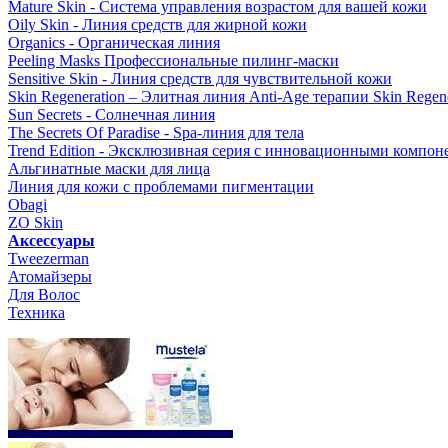
Mature Skin - Система управления возрастом для вашей кожи
Oily Skin - Линия средств для жирной кожи
Organics - Органическая линия
Peeling Masks Профессиональные пилинг-маски
Sensitive Skin - Линия средств для чувствительной кожи
Skin Regeneration – Элитная линия Anti-Age терапии Skin Regene
Sun Secrets - Солнечная линия
The Secrets Of Paradise - Spa-линия для тела
Trend Edition - Эксклюзивная серия с инновационными компон
Альгинатные маски для лица
Линия для кожи с проблемами пигментации
Obagi
ZO Skin
Aксессуары
Tweezerman
Атомайзеры
Для Волос
Техника