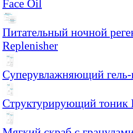
Face Oil
Питательный ночной рег
Replenisher
Суперувлажняющий гель-к
Структурирующий тоник R
Мягкий скраб с гранулам