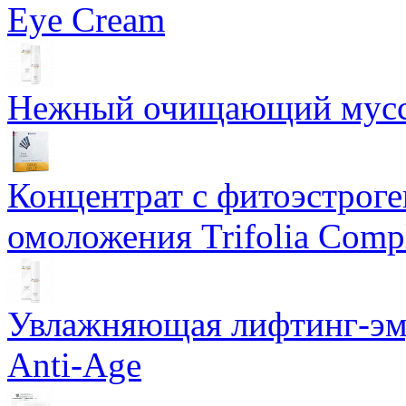
Eye Cream
Нежный очищающий мусс 
Концентрат с фитоэстрог
омоложения Trifolia Comp
Увлажняющая лифтинг-эму
Anti-Age