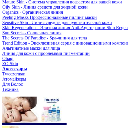
Mature Skin - Система управления возрастом для вашей кожи
Oily Skin - Линия средств для жирной кожи
Organics - Органическая линия
Peeling Masks Профессиональные пилинг-маски
Sensitive Skin - Линия средств для чувствительной кожи
Skin Regeneration – Элитная линия Anti-Age терапии Skin Regene
Sun Secrets - Солнечная линия
The Secrets Of Paradise - Spa-линия для тела
Trend Edition - Эксклюзивная серия с инновационными компон
Альгинатные маски для лица
Линия для кожи с проблемами пигментации
Obagi
ZO Skin
Aксессуары
Tweezerman
Атомайзеры
Для Волос
Техника