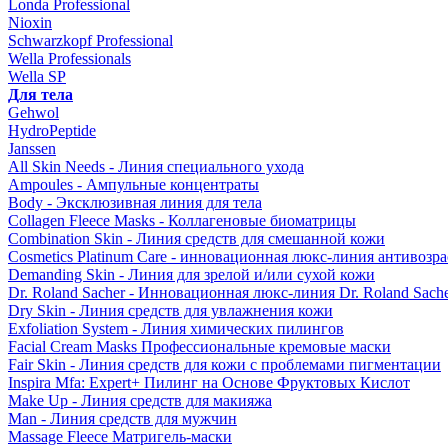
Londa Professional
Nioxin
Schwarzkopf Professional
Wella Professionals
Wella SP
Для тела
Gehwol
HydroPeptide
Janssen
All Skin Needs - Линия специального ухода
Ampoules - Ампульные концентраты
Body - Эксклюзивная линия для тела
Collagen Fleece Masks - Коллагеновые биоматрицы
Combination Skin - Линия средств для смешанной кожи
Cosmetics Platinum Care - инновационная люкс-линия антивозра
Demanding Skin - Линия для зрелой и/или сухой кожи
Dr. Roland Sacher - Инновационная люкс-линия Dr. Roland Sach
Dry Skin - Линия средств для увлажнения кожи
Exfoliation System - Линия химических пилингов
Facial Cream Masks Профессиональные кремовые маски
Fair Skin - Линия средств для кожи с проблемами пигментации
Inspira Mfa: Expert+ Пилинг на Основе Фруктовых Кислот
Make Up - Линия средств для макияжа
Man - Линия средств для мужчин
Massage Fleece Матригель-маски