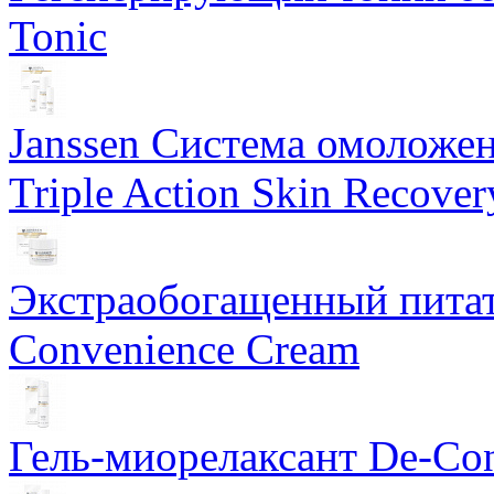
Tonic
Janssen Система омоложе
Triple Action Skin Recover
Экстраобогащенный питат
Convenience Cream
Гель-миорелаксант De-Con