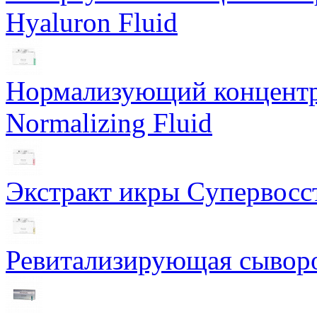
Hyaluron Fluid
Нормализующий концентра
Normalizing Fluid
Экстракт икры Cупервосст
Ревитализирующая сыворот