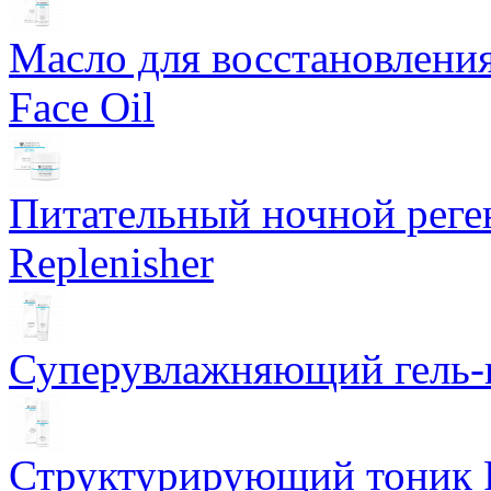
Масло для восстановлени
Face Oil
Питательный ночной рег
Replenisher
Суперувлажняющий гель-к
Структурирующий тоник R