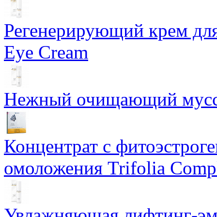
Регенерирующий крем для
Eye Cream
Нежный очищающий мусс 
Концентрат с фитоэстрог
омоложения Trifolia Comp
Увлажняющая лифтинг-эму