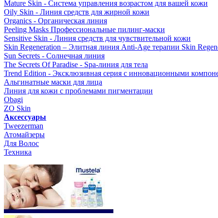
Mature Skin - Система управления возрастом для вашей кожи
Oily Skin - Линия средств для жирной кожи
Organics - Органическая линия
Peeling Masks Профессиональные пилинг-маски
Sensitive Skin - Линия средств для чувствительной кожи
Skin Regeneration – Элитная линия Anti-Age терапии Skin Regene
Sun Secrets - Солнечная линия
The Secrets Of Paradise - Spa-линия для тела
Trend Edition - Эксклюзивная серия с инновационными компон
Альгинатные маски для лица
Линия для кожи с проблемами пигментации
Obagi
ZO Skin
Aксессуары
Tweezerman
Атомайзеры
Для Волос
Техника