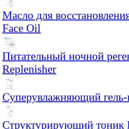
Масло для восстановлени
Face Oil
Питательный ночной рег
Replenisher
Суперувлажняющий гель-к
Структурирующий тоник R