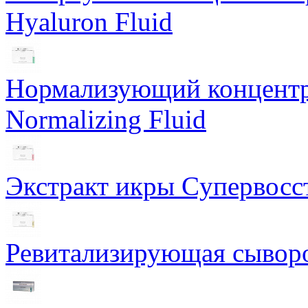
Hyaluron Fluid
Нормализующий концентра
Normalizing Fluid
Экстракт икры Cупервосст
Ревитализирующая сыворот