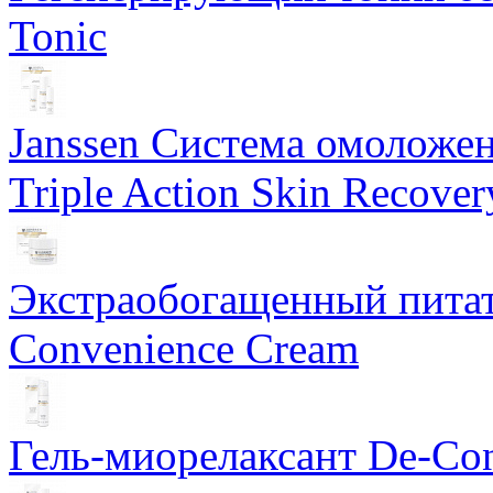
Tonic
Janssen Система омоложе
Triple Action Skin Recover
Экстраобогащенный питат
Convenience Cream
Гель-миорелаксант De-Con