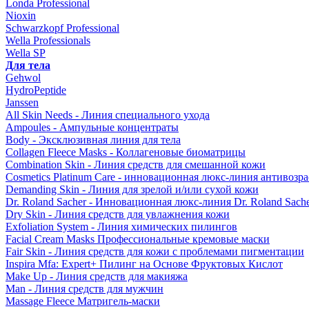
Londa Professional
Nioxin
Schwarzkopf Professional
Wella Professionals
Wella SP
Для тела
Gehwol
HydroPeptide
Janssen
All Skin Needs - Линия специального ухода
Ampoules - Ампульные концентраты
Body - Эксклюзивная линия для тела
Collagen Fleece Masks - Коллагеновые биоматрицы
Combination Skin - Линия средств для смешанной кожи
Cosmetics Platinum Care - инновационная люкс-линия антивозра
Demanding Skin - Линия для зрелой и/или сухой кожи
Dr. Roland Sacher - Инновационная люкс-линия Dr. Roland Sach
Dry Skin - Линия средств для увлажнения кожи
Exfoliation System - Линия химических пилингов
Facial Cream Masks Профессиональные кремовые маски
Fair Skin - Линия средств для кожи с проблемами пигментации
Inspira Mfa: Expert+ Пилинг на Основе Фруктовых Кислот
Make Up - Линия средств для макияжа
Man - Линия средств для мужчин
Massage Fleece Матригель-маски