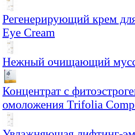
Регенерирующий крем для
Eye Cream
Нежный очищающий мусс 
Концентрат с фитоэстрог
омоложения Trifolia Comp
Увлажняющая лифтинг-эму