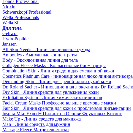
Londa Professional
Nioxin
Schwarzkopf Professional
Wella Professionals
Wella SP
Для тела
Gehwol
HydroPeptide
Janssen
All Skin Needs - Линия специального ухода
Ampoules - Ампульные концентраты
Body - Эксклюзивная линия для тела
Collagen Fleece Masks - Коллагеновые биоматрицы
Combination Skin - Линия средств для смешанной кожи
Cosmetics Platinum Care - инновационная люкс-линия антивозра
Demanding Skin - Линия для зрелой и/или сухой кожи
Dr. Roland Sacher - Инновационная люкс-линия Dr. Roland Sach
Dry Skin - Линия средств для увлажнения кожи
Exfoliation System - Линия химических пилингов
Facial Cream Masks Профессиональные кремовые маски
Fair Skin - Линия средств для кожи с проблемами пигментации
Inspira Mfa: Expert+ Пилинг на Основе Фруктовых Кислот
Make Up - Линия средств для макияжа
Man - Линия средств для мужчин
Massage Fleece Матригель-маски