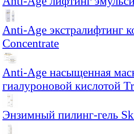
Anti-Age лифтинг эмульси
Anti-Age экстралифтинг к
Concentrate
Anti-Age насыщенная маск
гиалуроновой кислотой Tri
Энзимный пилинг-гель Ski