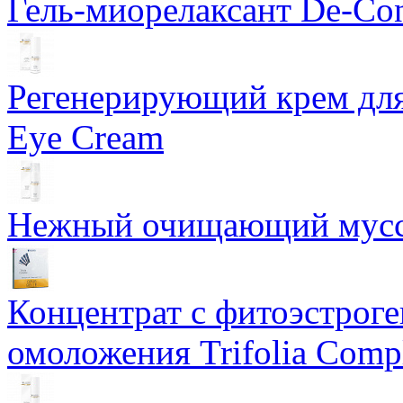
Гель-миорелаксант De-Con
Регенерирующий крем для
Eye Cream
Нежный очищающий мусс 
Концентрат с фитоэстрог
омоложения Trifolia Comp