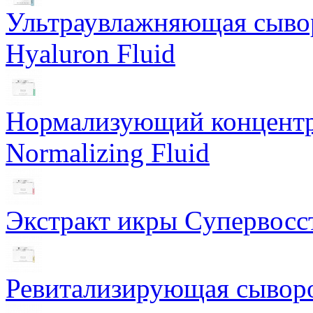
Ультраувлажняющая сывор
Hyaluron Fluid
Нормализующий концентра
Normalizing Fluid
Экстракт икры Cупервосст
Ревитализирующая сыворот