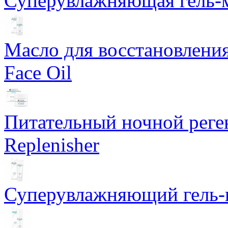
Суперувлажняющая гель-м
Масло для восстановлени
Face Oil
Питательный ночной рег
Replenisher
Суперувлажняющий гель-к