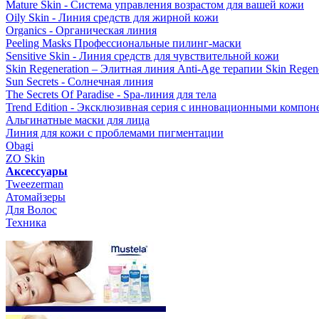
Mature Skin - Система управления возрастом для вашей кожи
Oily Skin - Линия средств для жирной кожи
Organics - Органическая линия
Peeling Masks Профессиональные пилинг-маски
Sensitive Skin - Линия средств для чувствительной кожи
Skin Regeneration – Элитная линия Anti-Age терапии Skin Regene
Sun Secrets - Солнечная линия
The Secrets Of Paradise - Spa-линия для тела
Trend Edition - Эксклюзивная серия с инновационными компон
Альгинатные маски для лица
Линия для кожи с проблемами пигментации
Obagi
ZO Skin
Aксессуары
Tweezerman
Атомайзеры
Для Волос
Техника