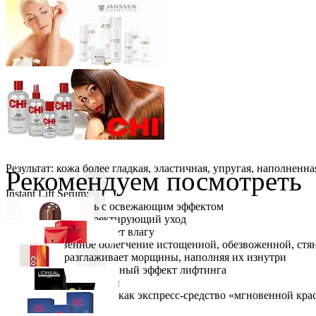
Результат: кожа более гладкая, эластичная, упругая, наполненна
Рекомендуем посмотреть
Instant Lift Serum:
Обогащенный гель с освежающим эффектом
Интенсивный корректирующий уход
Увлажняет и удерживает влагу
Дарит мгновенное облегчение истощенной, обезвоженной, стя
Мгновенно разглаживает морщины, наполняя их изнутри
Обеспечивает выраженный эффект лифтинга
Усиливает сияние кожи
Может использоваться как экспресс-средство «мгновенной кра
ПРИМЕНЕНИЕ:
VipBerry
Атомайзер - флакон для духов (розовый)