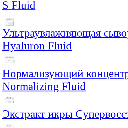
S Fluid
Ультраувлажняющая сывор
Hyaluron Fluid
Нормализующий концентра
Normalizing Fluid
Экстракт икры Cупервосст