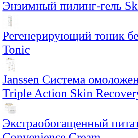
Энзимный пилинг-гель Ski
Регенерирующий тоник бе
Tonic
Janssen Система омоложе
Triple Action Skin Recover
Экстраобогащенный питат
Convenience Cream