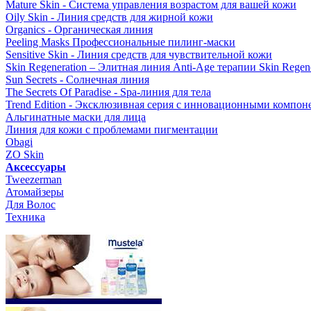
Mature Skin - Система управления возрастом для вашей кожи
Oily Skin - Линия средств для жирной кожи
Organics - Органическая линия
Peeling Masks Профессиональные пилинг-маски
Sensitive Skin - Линия средств для чувствительной кожи
Skin Regeneration – Элитная линия Anti-Age терапии Skin Regene
Sun Secrets - Солнечная линия
The Secrets Of Paradise - Spa-линия для тела
Trend Edition - Эксклюзивная серия с инновационными компон
Альгинатные маски для лица
Линия для кожи с проблемами пигментации
Obagi
ZO Skin
Aксессуары
Tweezerman
Атомайзеры
Для Волос
Техника