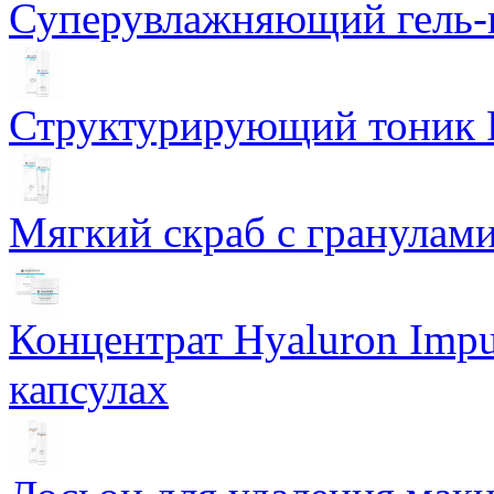
Суперувлажняющий гель-к
Структурирующий тоник R
Мягкий скраб с гранулам
Концентрат Hyaluron Impu
капсулах