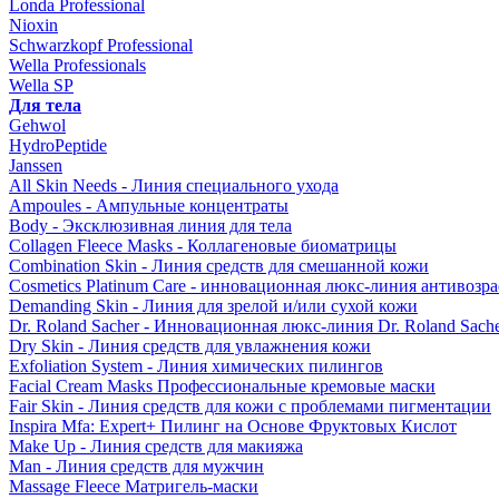
Londa Professional
Nioxin
Schwarzkopf Professional
Wella Professionals
Wella SP
Для тела
Gehwol
HydroPeptide
Janssen
All Skin Needs - Линия специального ухода
Ampoules - Ампульные концентраты
Body - Эксклюзивная линия для тела
Collagen Fleece Masks - Коллагеновые биоматрицы
Combination Skin - Линия средств для смешанной кожи
Cosmetics Platinum Care - инновационная люкс-линия антивозра
Demanding Skin - Линия для зрелой и/или сухой кожи
Dr. Roland Sacher - Инновационная люкс-линия Dr. Roland Sach
Dry Skin - Линия средств для увлажнения кожи
Exfoliation System - Линия химических пилингов
Facial Cream Masks Профессиональные кремовые маски
Fair Skin - Линия средств для кожи с проблемами пигментации
Inspira Mfa: Expert+ Пилинг на Основе Фруктовых Кислот
Make Up - Линия средств для макияжа
Man - Линия средств для мужчин
Massage Fleece Матригель-маски