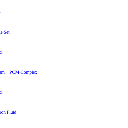
p
e Set
d
erum + PCM-Complex
d
on Fluid