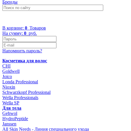
Бренды
+7 (499) 322-48-40
В корзине:
0
Товаров
На сумму:
0
руб.
Напомнить пароль?
Косметика для волос
CHI
Goldwell
Joico
Londa Professional
Nioxin
Schwarzkopf Professional
Wella Professionals
Wella SP
Для тела
Gehwol
HydroPeptide
Janssen
All Skin Needs - Линия специального ухода