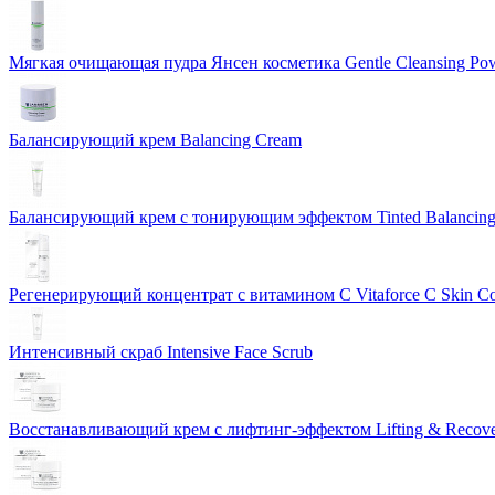
Мягкая очищающая пудра Янсен косметика Gentle Cleansing Po
Балансирующий крем Balancing Cream
Балансирующий крем с тонирующим эффектом Tinted Balancin
Регенерирующий концентрат с витамином С Vitaforce C Skin C
Интенсивный скраб Intensive Face Scrub
Восстанавливающий крем с лифтинг-эффектом Lifting & Recov