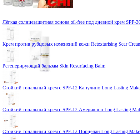
Лёгкая солнцезащитная основа oil-free под дневной крем SPF-3
Крем против рубцовых изменений кожи Retexturising Scar Crea
Регенерирующий бальзам Skin Resurfacing Balm
Стойкий тональный крем с SPF-12 Капучино Long Lasting Mak
Стойкий тональный крем с SPF-12 Американо Long Lasting Ma
Стойкий тональный крем с SPF-12 Порцелан Long Lasting Mak