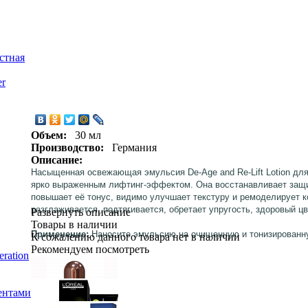
стная
er
Объем:
30 мл
Производство:
Германия
Описание:
Насыщенная освежающая эмульсия De-Age and Re-Lift Lotion для
ярко выраженным лифтинг-эффектом. Она восстанавливает защи
повышает её тонус, видимо улучшает текстуру и ремоделирует 
разглаживается, подтягивается, обретает упругость, здоровый ц
Развернуть описание
Товары в наличии
Применение:
Наносите эмульсию на очищенную и тонизированн
К сожалению данного товара нет в наличии
Рекомендуем посмотреть
ration
ентами