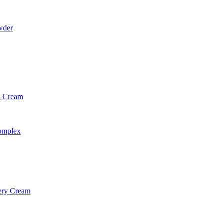
wder
g Cream
omplex
ery Cream