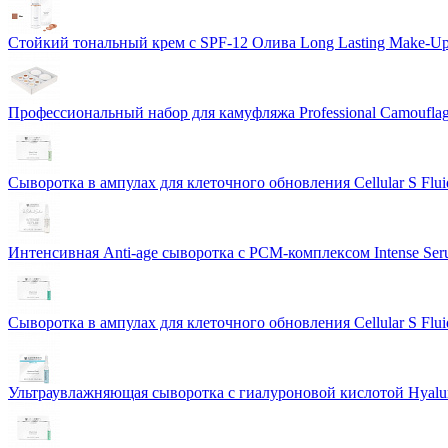
Стойкий тональный крем с SPF-12 Олива Long Lasting Make-U
Профессиональный набор для камуфляжа Professional Camouflag
Сыворотка в ампулах для клеточного обновления Cellular S Flui
Интенсивная Anti-age сыворотка с PCM-комплексом Intense S
Сыворотка в ампулах для клеточного обновления Cellular S Flui
Ультраувлажняющая сыворотка с гиалуроновой кислотой Hyalur