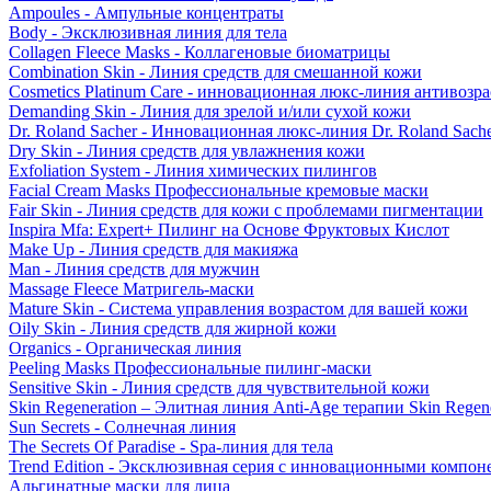
Ampoules - Ампульные концентраты
Body - Эксклюзивная линия для тела
Collagen Fleece Masks - Коллагеновые биоматрицы
Combination Skin - Линия средств для смешанной кожи
Cosmetics Platinum Care - инновационная люкс-линия антивозра
Demanding Skin - Линия для зрелой и/или сухой кожи
Dr. Roland Sacher - Инновационная люкс-линия Dr. Roland Sach
Dry Skin - Линия средств для увлажнения кожи
Exfoliation System - Линия химических пилингов
Facial Cream Masks Профессиональные кремовые маски
Fair Skin - Линия средств для кожи с проблемами пигментации
Inspira Mfa: Expert+ Пилинг на Основе Фруктовых Кислот
Make Up - Линия средств для макияжа
Man - Линия средств для мужчин
Massage Fleece Матригель-маски
Mature Skin - Система управления возрастом для вашей кожи
Oily Skin - Линия средств для жирной кожи
Organics - Органическая линия
Peeling Masks Профессиональные пилинг-маски
Sensitive Skin - Линия средств для чувствительной кожи
Skin Regeneration – Элитная линия Anti-Age терапии Skin Regene
Sun Secrets - Солнечная линия
The Secrets Of Paradise - Spa-линия для тела
Trend Edition - Эксклюзивная серия с инновационными компон
Альгинатные маски для лица