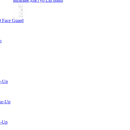
Бальзам для губ Lip Balm
0 Face Guard
m
e-Up
ke-Up
e-Up