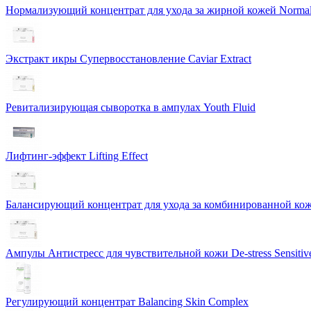
Нормализующий концентрат для ухода за жирной кожей Normali
Экстракт икры Cупервосстановление Caviar Extract
Ревитализирующая сыворотка в ампулах Youth Fluid
Лифтинг-эффект Lifting Effect
Балансирующий концентрат для ухода за комбинированной коже
Ампулы Антистресс для чувствительной кожи De-stress Sensitiv
Регулирующий концентрат Balancing Skin Complex