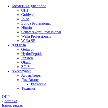
Косметика для волос
CHI
Goldwell
Joico
Londa Professional
Nioxin
Schwarzkopf Professional
Wella Professionals
Wella SP
Для тела
Gehwol
HydroPeptide
Janssen
Obagi
ZO Skin
Aксессуары
Атомайзеры
Для Волос
Расчески
Техника
ОПТ
Доставка
Бланк заказа