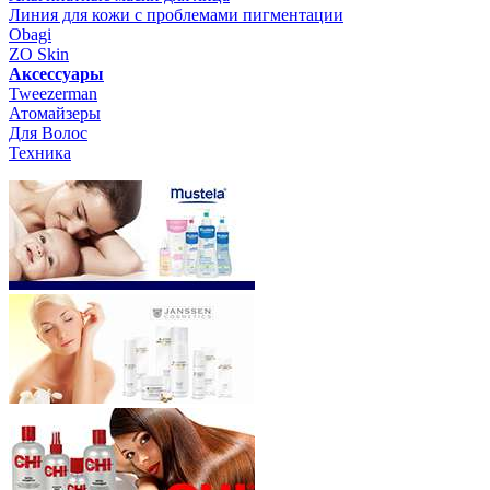
Линия для кожи с проблемами пигментации
Obagi
ZO Skin
Aксессуары
Tweezerman
Атомайзеры
Для Волос
Техника