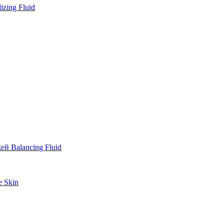
zing Fluid
й Balancing Fluid
e Skin