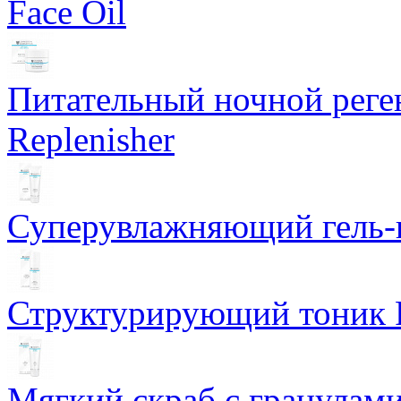
Face Oil
Питательный ночной рег
Replenisher
Суперувлажняющий гель-к
Структурирующий тоник R
Мягкий скраб с гранулам