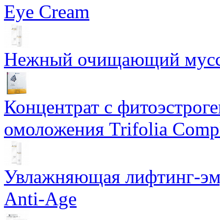
Eye Cream
Нежный очищающий мусс 
Концентрат с фитоэстрог
омоложения Trifolia Comp
Увлажняющая лифтинг-эму
Anti-Age