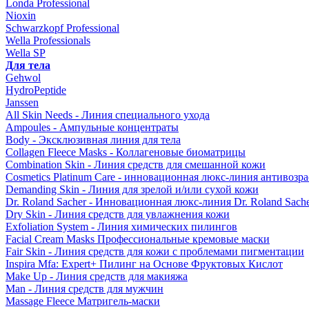
Londa Professional
Nioxin
Schwarzkopf Professional
Wella Professionals
Wella SP
Для тела
Gehwol
HydroPeptide
Janssen
All Skin Needs - Линия специального ухода
Ampoules - Ампульные концентраты
Body - Эксклюзивная линия для тела
Collagen Fleece Masks - Коллагеновые биоматрицы
Combination Skin - Линия средств для смешанной кожи
Cosmetics Platinum Care - инновационная люкс-линия антивозра
Demanding Skin - Линия для зрелой и/или сухой кожи
Dr. Roland Sacher - Инновационная люкс-линия Dr. Roland Sach
Dry Skin - Линия средств для увлажнения кожи
Exfoliation System - Линия химических пилингов
Facial Cream Masks Профессиональные кремовые маски
Fair Skin - Линия средств для кожи с проблемами пигментации
Inspira Mfa: Expert+ Пилинг на Основе Фруктовых Кислот
Make Up - Линия средств для макияжа
Man - Линия средств для мужчин
Massage Fleece Матригель-маски