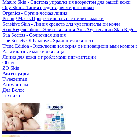
Mature Skin - Система управления возрастом для вашей кожи
Oily Skin - Линия средств для жирной кожи
Organics - Органическая линия
Peeling Masks Профессиональные пилинг-маски
Sensitive Skin - Линия средств для чувствительной кожи
Skin Regeneration – Элитная линия Anti-Age терапии Skin Regene
Sun Secrets - Солнечная линия
The Secrets Of Paradise - Spa-линия для тела
Trend Edition - Эксклюзивная серия с инновационными компон
Альгинатные маски для лица
Линия для кожи с проблемами пигментации
Obagi
ZO Skin
Aксессуары
Tweezerman
Атомайзеры
Для Волос
Техника