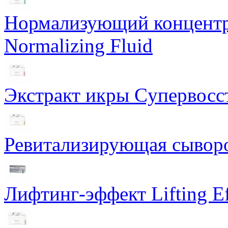
Нормализующий концентра
Normalizing Fluid
Экстракт икры Cупервосст
Ревитализирующая сыворот
Лифтинг-эффект Lifting Ef