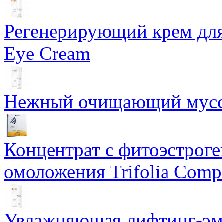
Регенерирующий крем для
Eye Cream
Нежный очищающий мусс 
Концентрат с фитоэстрог
омоложения Trifolia Comp
Увлажняющая лифтинг-эму