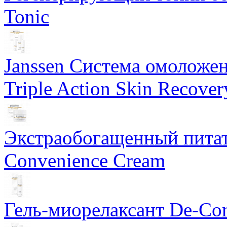
Tonic
Janssen Система омоложе
Triple Action Skin Recover
Экстраобогащенный питат
Convenience Cream
Гель-миорелаксант De-Con