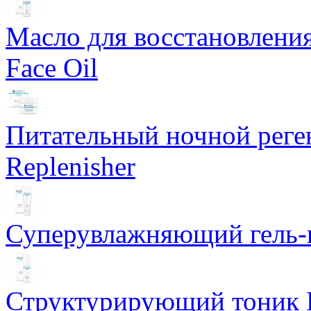
Масло для восстановлени
Face Oil
Питательный ночной рег
Replenisher
Суперувлажняющий гель-к
Структурирующий тоник R