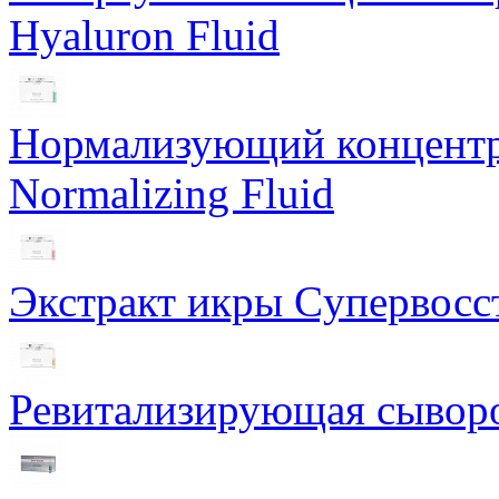
Hyaluron Fluid
Нормализующий концентра
Normalizing Fluid
Экстракт икры Cупервосст
Ревитализирующая сыворот