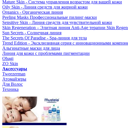
Mature Skin - Система управления возрастом для вашей кожи
Oily Skin - Линия средств для жирной кожи
Organics - Органическая линия
Peeling Masks Профессиональные пилинг-маски
Sensitive Skin - Линия средств для чувствительной кожи
Skin Regeneration – Элитная линия Anti-Age терапии Skin Regene
Sun Secrets - Солнечная линия
The Secrets Of Paradise - Spa-линия для тела
Trend Edition - Эксклюзивная серия с инновационными компон
Альгинатные маски для лица
Линия для кожи с проблемами пигментации
Obagi
ZO Skin
Aксессуары
Tweezerman
Атомайзеры
Для Волос
Техника