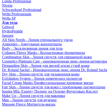
Londa Professional
Nioxin
Schwarzkopf Professional
Wella Professionals
Wella SP
Для тела
Gehwol
HydroPeptide
Janssen
All Skin Needs - Линия специального ухода
Ampoules - Ампульные концентраты
Body - Эксклюзивная линия для тела
Collagen Fleece Masks - Коллагеновые биоматрицы
Combination Skin - Линия средств для смешанной кожи
Cosmetics Platinum Care - инновационная люкс-линия антивозра
Demanding Skin - Линия для зрелой и/или сухой кожи
Dr. Roland Sacher - Инновационная люкс-линия Dr. Roland Sach
Dry Skin - Линия средств для увлажнения кожи
Exfoliation System - Линия химических пилингов
Facial Cream Masks Профессиональные кремовые маски
Fair Skin - Линия средств для кожи с проблемами пигментации
Inspira Mfa: Expert+ Пилинг на Основе Фруктовых Кислот
Make Up - Линия средств для макияжа
Man - Линия средств для мужчин
Massage Fleece Матригель-маски