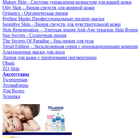
Mature Skin - Система управления возрастом для вашей кожи
Oily Skin - Линия средств для жирной кожи
Organics - Органическая линия
Peeling Masks Профессиональные пилинг-маски
Sensitive Skin - Линия средств для чувствительной кожи
Skin Regeneration – Элитная линия Anti-Age терапии Skin Regene
Sun Secrets - Солнечная линия
The Secrets Of Paradise - Spa-линия для тела
Trend Edition - Эксклюзивная серия с инновационными компон
Альгинатные маски для лица
Линия для кожи с проблемами пигментации
Obagi
ZO Skin
Aксессуары
Tweezerman
Атомайзеры
Для Волос
Техника