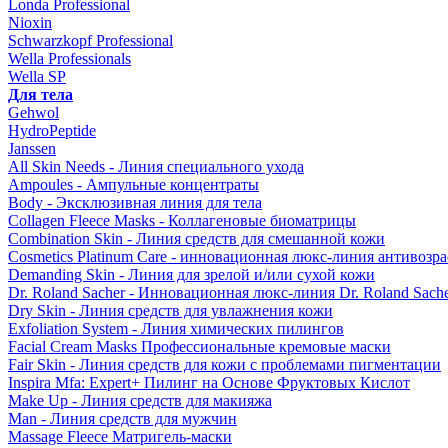
Londa Professional
Nioxin
Schwarzkopf Professional
Wella Professionals
Wella SP
Для тела
Gehwol
HydroPeptide
Janssen
All Skin Needs - Линия специального ухода
Ampoules - Ампульные концентраты
Body - Эксклюзивная линия для тела
Collagen Fleece Masks - Коллагеновые биоматрицы
Combination Skin - Линия средств для смешанной кожи
Cosmetics Platinum Care - инновационная люкс-линия антивозра
Demanding Skin - Линия для зрелой и/или сухой кожи
Dr. Roland Sacher - Инновационная люкс-линия Dr. Roland Sach
Dry Skin - Линия средств для увлажнения кожи
Exfoliation System - Линия химических пилингов
Facial Cream Masks Профессиональные кремовые маски
Fair Skin - Линия средств для кожи с проблемами пигментации
Inspira Mfa: Expert+ Пилинг на Основе Фруктовых Кислот
Make Up - Линия средств для макияжа
Man - Линия средств для мужчин
Massage Fleece Матригель-маски