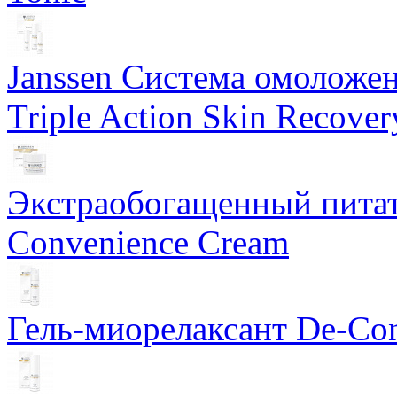
Janssen Система омоложе
Triple Action Skin Recover
Экстраобогащенный питат
Convenience Cream
Гель-миорелаксант De-Con