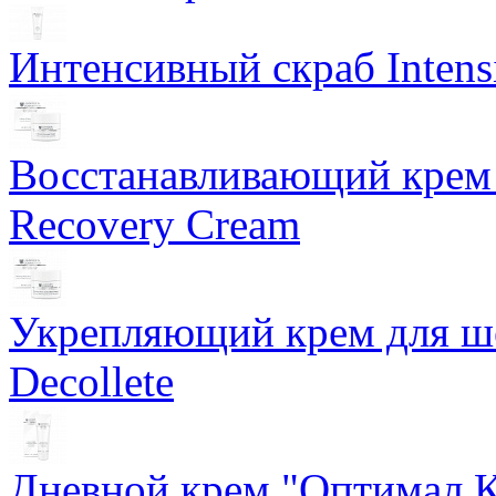
Интенсивный скраб Intens
Восстанавливающий крем 
Recovery Cream
Укрепляющий крем для ше
Decollete
Дневной крем "Оптимал К