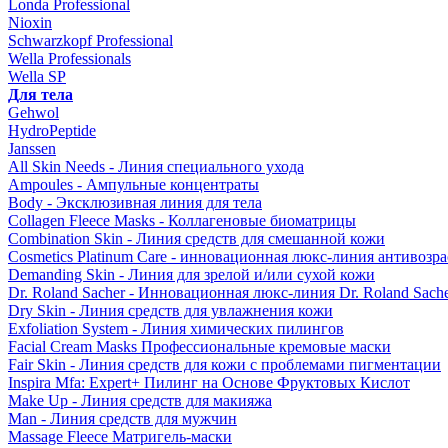
Londa Professional
Nioxin
Schwarzkopf Professional
Wella Professionals
Wella SP
Для тела
Gehwol
HydroPeptide
Janssen
All Skin Needs - Линия специального ухода
Ampoules - Ампульные концентраты
Body - Эксклюзивная линия для тела
Collagen Fleece Masks - Коллагеновые биоматрицы
Combination Skin - Линия средств для смешанной кожи
Cosmetics Platinum Care - инновационная люкс-линия антивозра
Demanding Skin - Линия для зрелой и/или сухой кожи
Dr. Roland Sacher - Инновационная люкс-линия Dr. Roland Sach
Dry Skin - Линия средств для увлажнения кожи
Exfoliation System - Линия химических пилингов
Facial Cream Masks Профессиональные кремовые маски
Fair Skin - Линия средств для кожи с проблемами пигментации
Inspira Mfa: Expert+ Пилинг на Основе Фруктовых Кислот
Make Up - Линия средств для макияжа
Man - Линия средств для мужчин
Massage Fleece Матригель-маски