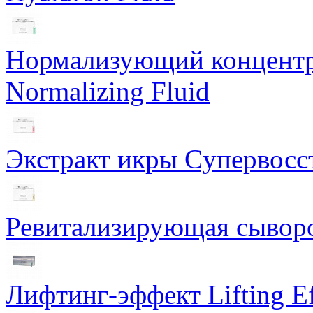
Нормализующий концентра
Normalizing Fluid
Экстракт икры Cупервосст
Ревитализирующая сыворот
Лифтинг-эффект Lifting Ef