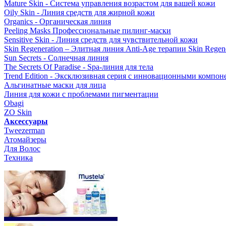
Mature Skin - Система управления возрастом для вашей кожи
Oily Skin - Линия средств для жирной кожи
Organics - Органическая линия
Peeling Masks Профессиональные пилинг-маски
Sensitive Skin - Линия средств для чувствительной кожи
Skin Regeneration – Элитная линия Anti-Age терапии Skin Regene
Sun Secrets - Солнечная линия
The Secrets Of Paradise - Spa-линия для тела
Trend Edition - Эксклюзивная серия с инновационными компон
Альгинатные маски для лица
Линия для кожи с проблемами пигментации
Obagi
ZO Skin
Aксессуары
Tweezerman
Атомайзеры
Для Волос
Техника