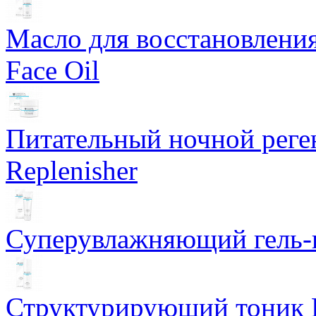
Масло для восстановлени
Face Oil
Питательный ночной рег
Replenisher
Суперувлажняющий гель-к
Структурирующий тоник R