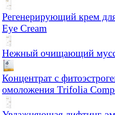
Регенерирующий крем для
Eye Cream
Нежный очищающий мусс 
Концентрат с фитоэстрог
омоложения Trifolia Comp
Увлажняющая лифтинг-эму