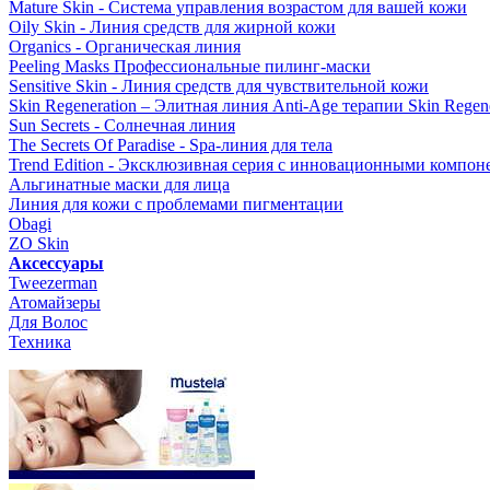
Mature Skin - Система управления возрастом для вашей кожи
Oily Skin - Линия средств для жирной кожи
Organics - Органическая линия
Peeling Masks Профессиональные пилинг-маски
Sensitive Skin - Линия средств для чувствительной кожи
Skin Regeneration – Элитная линия Anti-Age терапии Skin Regene
Sun Secrets - Солнечная линия
The Secrets Of Paradise - Spa-линия для тела
Trend Edition - Эксклюзивная серия с инновационными компон
Альгинатные маски для лица
Линия для кожи с проблемами пигментации
Obagi
ZO Skin
Aксессуары
Tweezerman
Атомайзеры
Для Волос
Техника