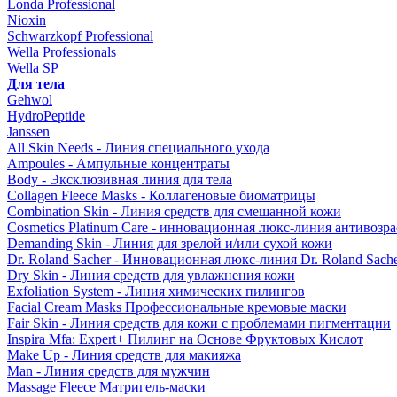
Londa Professional
Nioxin
Schwarzkopf Professional
Wella Professionals
Wella SP
Для тела
Gehwol
HydroPeptide
Janssen
All Skin Needs - Линия специального ухода
Ampoules - Ампульные концентраты
Body - Эксклюзивная линия для тела
Collagen Fleece Masks - Коллагеновые биоматрицы
Combination Skin - Линия средств для смешанной кожи
Cosmetics Platinum Care - инновационная люкс-линия антивозра
Demanding Skin - Линия для зрелой и/или сухой кожи
Dr. Roland Sacher - Инновационная люкс-линия Dr. Roland Sach
Dry Skin - Линия средств для увлажнения кожи
Exfoliation System - Линия химических пилингов
Facial Cream Masks Профессиональные кремовые маски
Fair Skin - Линия средств для кожи с проблемами пигментации
Inspira Mfa: Expert+ Пилинг на Основе Фруктовых Кислот
Make Up - Линия средств для макияжа
Man - Линия средств для мужчин
Massage Fleece Матригель-маски