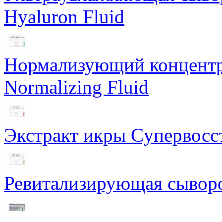
Hyaluron Fluid
Нормализующий концентра
Normalizing Fluid
Экстракт икры Cупервосст
Ревитализирующая сыворот