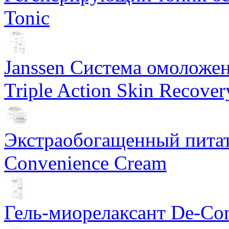
Tonic
Janssen Система омоложе
Triple Action Skin Recover
Экстраобогащенный питат
Convenience Cream
Гель-миорелаксант De-Con