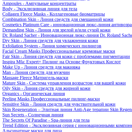
Ampoules - Ампульные концентраты
Body - Эксклюзивная линия для тела
Collagen Fleece Masks - Коллагеновые биоматрицы
Combination Skin - Линия средств для смешанной кожи
Cosmetics Platinum Care - инновационная люкс-линия антивозра
Demanding Skin - Линия для зрелой и/или сухой кожи
Dr. Roland Sacher - Инновационная люкс-линия Dr. Roland Sach
Dry Skin - Линия средств для увлажнения кожи
Exfoliation System - Линия химических пилингов
Facial Cream Masks Профессиональные кремовые маски
Fair Skin - Линия средств для кожи с проблемами пигментации
Inspira Mfa: Expert+ Пилинг на Основе Фруктовых Кислот
Make Up - Линия средств для макияжа
Man - Линия средств для мужчин
Massage Fleece Матригель-маски
Mature Skin - Система управления возрастом для вашей кожи
Oily Skin - Линия средств для жирной кожи
Organics - Органическая линия
Peeling Masks Профессиональные пилинг-маски
Sensitive Skin - Линия средств для чувствительной кожи
Skin Regeneration – Элитная линия Anti-Age терапии Skin Regene
Sun Secrets - Солнечная линия
The Secrets Of Paradise - Spa-линия для тела
Trend Edition - Эксклюзивная серия с инновационными компон
Альгинатные маски для лица