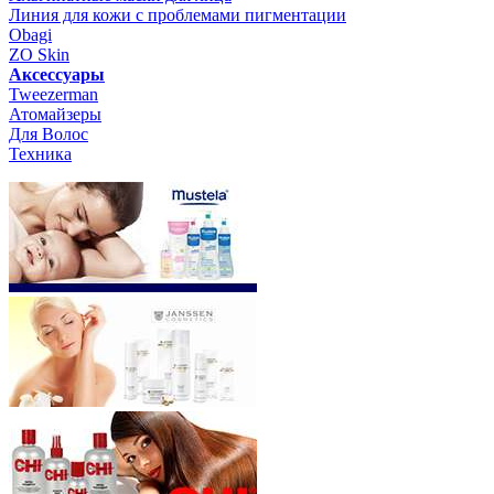
Линия для кожи с проблемами пигментации
Obagi
ZO Skin
Aксессуары
Tweezerman
Атомайзеры
Для Волос
Техника