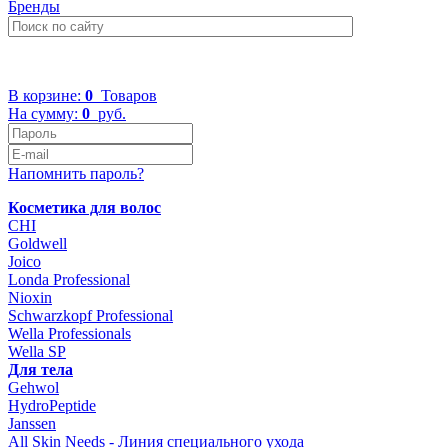
Бренды
+7 (499) 322-48-40
В корзине:
0
Товаров
На сумму:
0
руб.
Напомнить пароль?
Косметика для волос
CHI
Goldwell
Joico
Londa Professional
Nioxin
Schwarzkopf Professional
Wella Professionals
Wella SP
Для тела
Gehwol
HydroPeptide
Janssen
All Skin Needs - Линия специального ухода