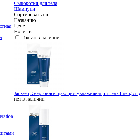
Сыворотки для тела
Шампуни
Сортировать по:
Названию
Цене
стная
Новизне
er
Только в наличии
Janssen
Энергонасыщающий увлажняющий гель Energizing
нет в наличии
ration
ентами