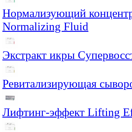
Нормализующий концентра
Normalizing Fluid
Экстракт икры Cупервосст
Ревитализирующая сыворот
Лифтинг-эффект Lifting Ef