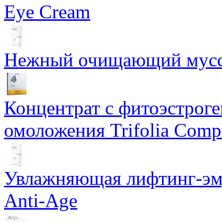
Eye Cream
Нежный очищающий мусс 
Концентрат с фитоэстрог
омоложения Trifolia Comp
Увлажняющая лифтинг-эму
Anti-Age