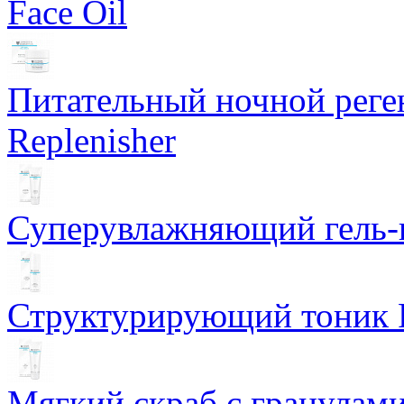
Face Oil
Питательный ночной рег
Replenisher
Суперувлажняющий гель-к
Структурирующий тоник R
Мягкий скраб с гранулам