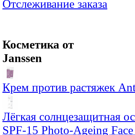
Отслеживание заказа
Loreal Professionnel
INOA ODS2 Краска для волос с окислением
Ожидается
Wella Professionals
Крем-краска Illumina Color
Розничная цена
от
946
р.
Оптовая цена
от
820
р.
Цены в корзине пересчитываются на оптовые при сумме заказа 
Косметика от
Janssen
Крем против растяжек Ant
Лёгкая солнцезащитная осн
SPF-15 Photo-Ageing Face