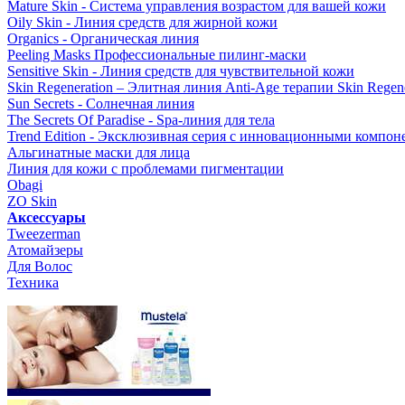
Mature Skin - Система управления возрастом для вашей кожи
Oily Skin - Линия средств для жирной кожи
Organics - Органическая линия
Peeling Masks Профессиональные пилинг-маски
Sensitive Skin - Линия средств для чувствительной кожи
Skin Regeneration – Элитная линия Anti-Age терапии Skin Regene
Sun Secrets - Солнечная линия
The Secrets Of Paradise - Spa-линия для тела
Trend Edition - Эксклюзивная серия с инновационными компон
Альгинатные маски для лица
Линия для кожи с проблемами пигментации
Obagi
ZO Skin
Aксессуары
Tweezerman
Атомайзеры
Для Волос
Техника