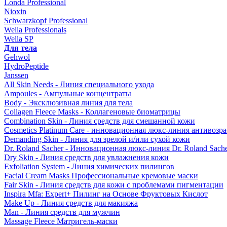
Londa Professional
Nioxin
Schwarzkopf Professional
Wella Professionals
Wella SP
Для тела
Gehwol
HydroPeptide
Janssen
All Skin Needs - Линия специального ухода
Ampoules - Ампульные концентраты
Body - Эксклюзивная линия для тела
Collagen Fleece Masks - Коллагеновые биоматрицы
Combination Skin - Линия средств для смешанной кожи
Cosmetics Platinum Care - инновационная люкс-линия антивозра
Demanding Skin - Линия для зрелой и/или сухой кожи
Dr. Roland Sacher - Инновационная люкс-линия Dr. Roland Sach
Dry Skin - Линия средств для увлажнения кожи
Exfoliation System - Линия химических пилингов
Facial Cream Masks Профессиональные кремовые маски
Fair Skin - Линия средств для кожи с проблемами пигментации
Inspira Mfa: Expert+ Пилинг на Основе Фруктовых Кислот
Make Up - Линия средств для макияжа
Man - Линия средств для мужчин
Massage Fleece Матригель-маски