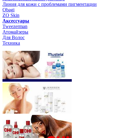
Линия для кожи с проблемами пигментации
Obagi
ZO Skin
Aксессуары
Tweezerman
Атомайзеры
Для Волос
Техника