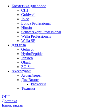
Косметика для волос
CHI
Goldwell
Joico
Londa Professional
Nioxin
Schwarzkopf Professional
Wella Professionals
Wella SP
Для тела
Gehwol
HydroPeptide
Janssen
Obagi
ZO Skin
Aксессуары
Атомайзеры
Для Волос
Расчески
Техника
ОПТ
Доставка
Бланк заказа