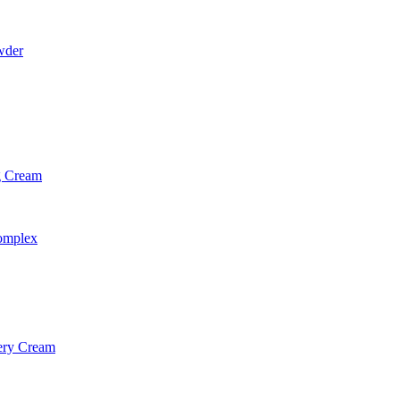
wder
g Cream
omplex
ery Cream