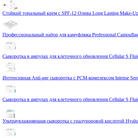
Стойкий тональный крем с SPF-12 Олива Long Lasting Make-U
Профессиональный набор для камуфляжа Professional Camouflag
Сыворотка в ампулах для клеточного обновления Cellular S Flui
Интенсивная Anti-age сыворотка с PCM-комплексом Intense S
Сыворотка в ампулах для клеточного обновления Cellular S Flui
Ультраувлажняющая сыворотка с гиалуроновой кислотой Hyalur