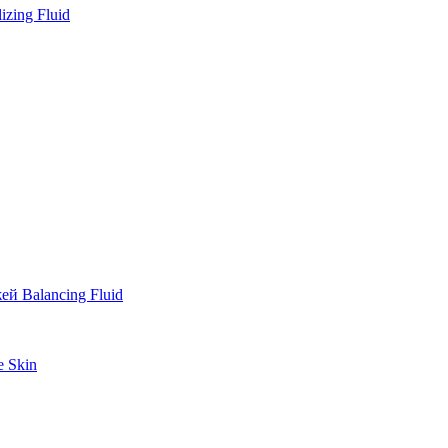
zing Fluid
й Balancing Fluid
e Skin