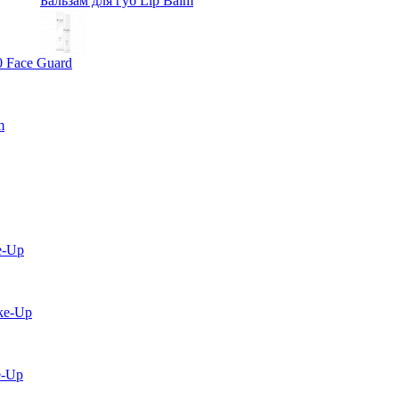
Бальзам для губ Lip Balm
0 Face Guard
m
e-Up
ke-Up
e-Up