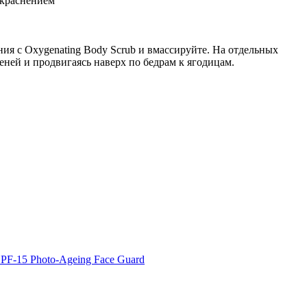
окраснением
ия с Oxygenating Body Scrub и вмассируйте. На отдельных
ней и продвигаясь наверх по бедрам к ягодицам.
лос
каза от руб.
ch
нием без аммиака
каза от 12000 руб.
каза от 12000 руб.
каза от 12000 руб.
SPF-15 Photo-Ageing Face Guard