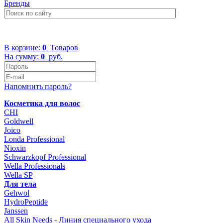
Бренды
+7 (499) 322-48-40
В корзине:
0
Товаров
На сумму:
0
руб.
Напомнить пароль?
Косметика для волос
CHI
Goldwell
Joico
Londa Professional
Nioxin
Schwarzkopf Professional
Wella Professionals
Wella SP
Для тела
Gehwol
HydroPeptide
Janssen
All Skin Needs - Линия специального ухода