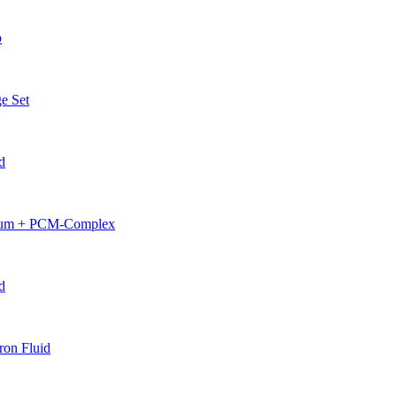
p
e Set
d
erum + PCM-Complex
d
on Fluid