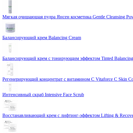
Мягкая очищающая пудра Янсен косметика Gentle Cleansing Po
Балансирующий крем Balancing Cream
Балансирующий крем с тонирующим эффектом Tinted Balancin
Регенерирующий концентрат с витамином С Vitaforce C Skin C
Интенсивный скраб Intensive Face Scrub
Восстанавливающий крем с лифтинг-эффектом Lifting & Recov