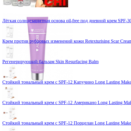
Лёгкая солнцезащитная основа oil-free под дневной крем SPF-3
Крем против рубцовых изменений кожи Retexturising Scar Crea
Регенерирующий бальзам Skin Resurfacing Balm
Стойкий тональный крем с SPF-12 Капучино Long Lasting Mak
Стойкий тональный крем с SPF-12 Американо Long Lasting Ma
Стойкий тональный крем с SPF-12 Порцелан Long Lasting Mak