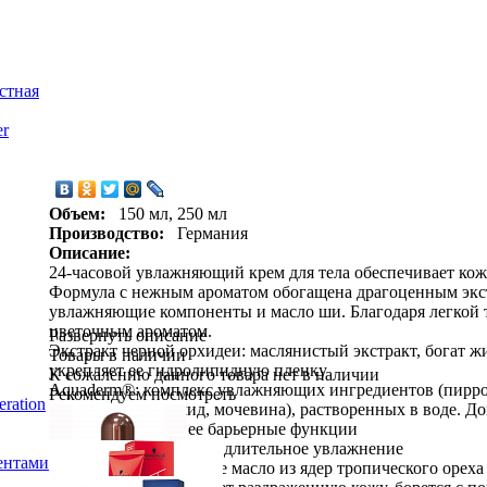
стная
er
Объем:
150 мл, 250 мл
Производство:
Германия
Описание:
24-часовой увлажняющий крем для тела обеспечивает кож
Формула с нежным ароматом обогащена драгоценным экс
увлажняющие компоненты и масло ши. Благодаря легкой т
цветочным ароматом.
Развернуть описание
Экстракт черной орхидеи: маслянистый экстракт, богат 
Товары в наличии
укрепляет ее гидролипидную пленку
К сожалению данного товара нет в наличии
Aquaderm®: комплекс увлажняющих ингредиентов (пиррол
Рекомендуем посмотреть
ration
глицин, ниацинамид, мочевина), растворенных в воде. До
часов и укрепляет ее барьерные функции
Гиалуроновая кислота: длительное увлажнение
ентами
Масло ши: драгоценное масло из ядер тропического орех