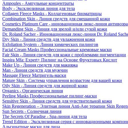
Ampoules - Ампульные концентраты
Body - Эксклюзивная линия для тела
Collagen Fleece Masks - Коллагеновые биоматрицы
Combination Skin - Линия средств для смешанной кожи
Cosmetics Platinum Care - инновационная люкс-линия антивозра
Demanding Skin - Линия для зрелой и/или сухой кожи
Dr. Roland Sacher - Инновационная люкс-линия Dr. Roland Sach
Dry Skin - Линия средств для увлажнения кожи
Exfoliation System - Линия химических пилингов
Facial Cream Masks Профессиональные кремовые маски
Fair Skin - Линия средств для кожи с проблемами пигментации
Inspira Mfa: Expert+ Пилинг на Основе Фруктовых Кислот
Make Up - Линия средств для макияжа
Man - Линия средств для мужчин
Massage Fleece Матригель-маски
Mature Skin - Система управления возрастом для вашей кожи
Oily Skin - Линия средств для жирной кожи
Organics - Органическая линия
Peeling Masks Профессиональные пилинг-маски
Sensitive Skin - Линия средств для чувствительной кожи
Skin Regeneration – Элитная линия Anti-Age терапии Skin Regene
Sun Secrets - Солнечная линия
The Secrets Of Paradise - Spa-линия для тела
Trend Edition - Эксклюзивная серия с инновационными компон
Альгинатные маски для лица