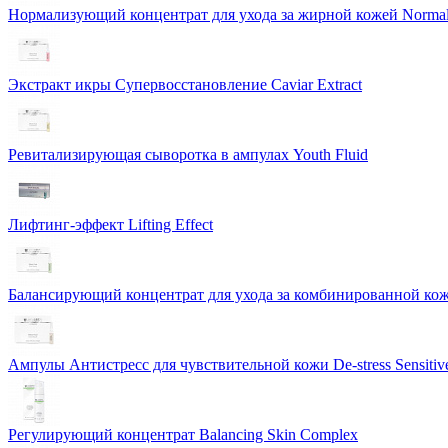
Нормализующий концентрат для ухода за жирной кожей Normali
Экстракт икры Cупервосстановление Caviar Extract
Ревитализирующая сыворотка в ампулах Youth Fluid
Лифтинг-эффект Lifting Effect
Балансирующий концентрат для ухода за комбинированной коже
Ампулы Антистресс для чувствительной кожи De-stress Sensitiv
Регулирующий концентрат Balancing Skin Complex