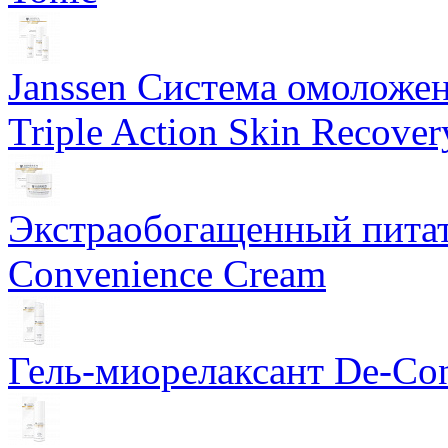
Janssen Система омоложе
Triple Action Skin Recover
Экстраобогащенный питат
Convenience Cream
Гель-миорелаксант De-Con