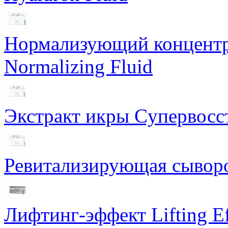
Нормализующий концентра
Normalizing Fluid
Экстракт икры Cупервосст
Ревитализирующая сыворот
Лифтинг-эффект Lifting Ef