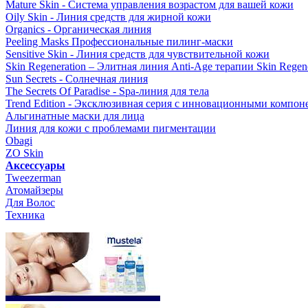
Mature Skin - Система управления возрастом для вашей кожи
Oily Skin - Линия средств для жирной кожи
Organics - Органическая линия
Peeling Masks Профессиональные пилинг-маски
Sensitive Skin - Линия средств для чувствительной кожи
Skin Regeneration – Элитная линия Anti-Age терапии Skin Regene
Sun Secrets - Солнечная линия
The Secrets Of Paradise - Spa-линия для тела
Trend Edition - Эксклюзивная серия с инновационными компон
Альгинатные маски для лица
Линия для кожи с проблемами пигментации
Obagi
ZO Skin
Aксессуары
Tweezerman
Атомайзеры
Для Волос
Техника