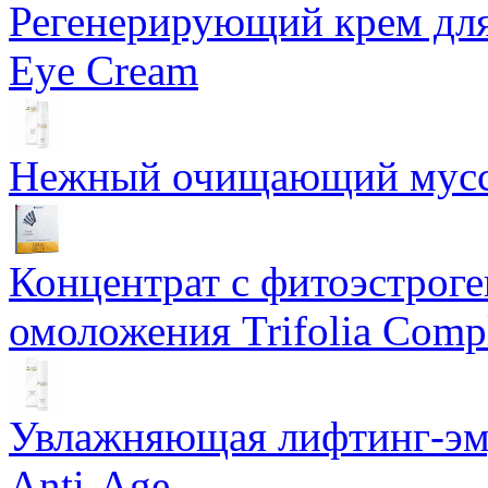
Регенерирующий крем для
Eye Cream
Нежный очищающий мусс 
Концентрат с фитоэстрог
омоложения Trifolia Comp
Увлажняющая лифтинг-эму
Anti-Age