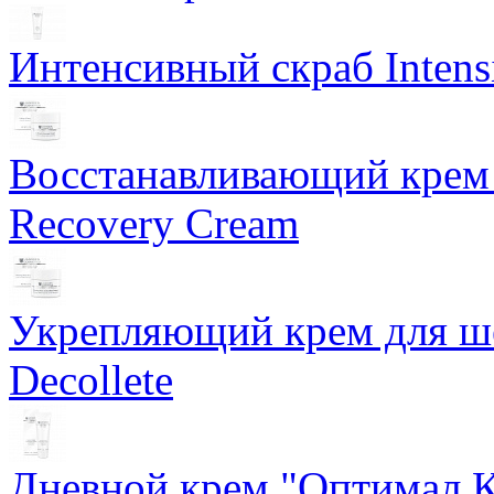
Интенсивный скраб Intens
Восстанавливающий крем 
Recovery Cream
Укрепляющий крем для ше
Decollete
Дневной крем "Оптимал К