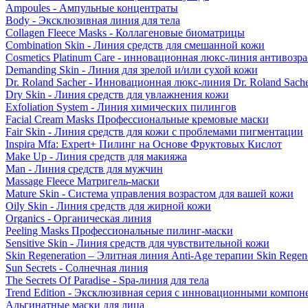
Ampoules - Ампульные концентраты
Body - Эксклюзивная линия для тела
Collagen Fleece Masks - Коллагеновые биоматрицы
Combination Skin - Линия средств для смешанной кожи
Cosmetics Platinum Care - инновационная люкс-линия антивозра
Demanding Skin - Линия для зрелой и/или сухой кожи
Dr. Roland Sacher - Инновационная люкс-линия Dr. Roland Sach
Dry Skin - Линия средств для увлажнения кожи
Exfoliation System - Линия химических пилингов
Facial Cream Masks Профессиональные кремовые маски
Fair Skin - Линия средств для кожи с проблемами пигментации
Inspira Mfa: Expert+ Пилинг на Основе Фруктовых Кислот
Make Up - Линия средств для макияжа
Man - Линия средств для мужчин
Massage Fleece Матригель-маски
Mature Skin - Система управления возрастом для вашей кожи
Oily Skin - Линия средств для жирной кожи
Organics - Органическая линия
Peeling Masks Профессиональные пилинг-маски
Sensitive Skin - Линия средств для чувствительной кожи
Skin Regeneration – Элитная линия Anti-Age терапии Skin Regene
Sun Secrets - Солнечная линия
The Secrets Of Paradise - Spa-линия для тела
Trend Edition - Эксклюзивная серия с инновационными компон
Альгинатные маски для лица