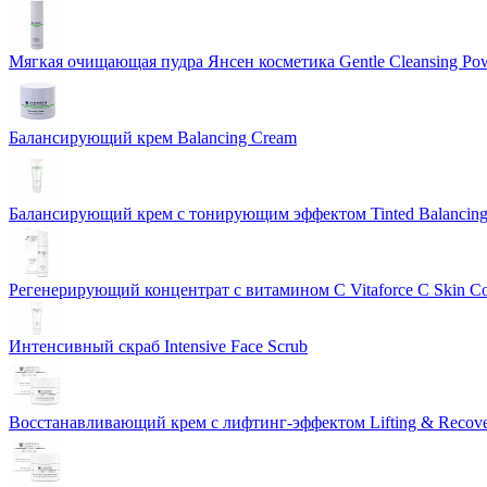
Мягкая очищающая пудра Янсен косметика Gentle Cleansing Po
Балансирующий крем Balancing Cream
Балансирующий крем с тонирующим эффектом Tinted Balancin
Регенерирующий концентрат с витамином С Vitaforce C Skin C
Интенсивный скраб Intensive Face Scrub
Восстанавливающий крем с лифтинг-эффектом Lifting & Recov