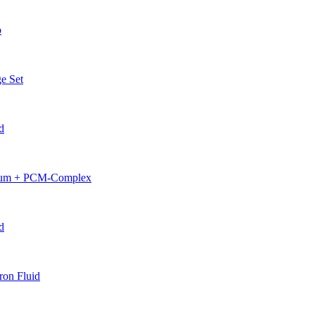
p
e Set
d
erum + PCM-Complex
d
on Fluid