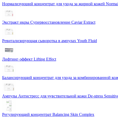
Нормализующий концентрат для ухода за жирной кожей Normali
Экстракт икры Cупервосстановление Caviar Extract
Ревитализирующая сыворотка в ампулах Youth Fluid
Лифтинг-эффект Lifting Effect
Балансирующий концентрат для ухода за комбинированной коже
Ампулы Антистресс для чувствительной кожи De-stress Sensitiv
Регулирующий концентрат Balancing Skin Complex