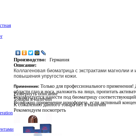
стная
er
Производство:
Германия
Описание:
Коллагеновая биоматрица с экстрактами магнолии и
повышения упругости кожи.
Только для профессионального применения! Д
Применение:
области глаз и носа, наложить на лицо, пропитать актива
Развернуть описание
Рекомендуется нанести под биоматрицу соответствующий
Товары в наличии
Возможно применение ионофореза, если активный концен
К сожалению данного товара нет в наличии
Рекомендуем посмотреть
ration
ентами