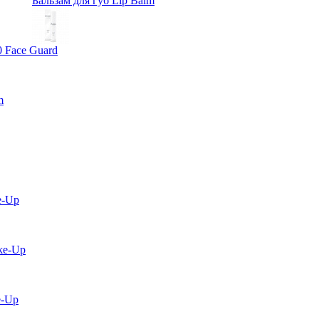
Бальзам для губ Lip Balm
0 Face Guard
m
e-Up
ke-Up
e-Up