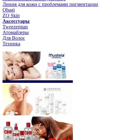
Линия для кожи с проблемами пигментации
Obagi
ZO Skin
Aксессуары
Tweezerman
Атомайзеры
Для Волос
Техника