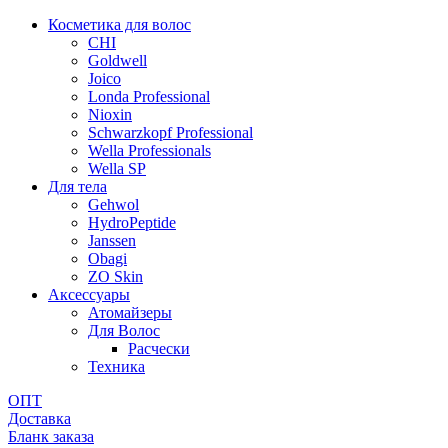
Косметика для волос
CHI
Goldwell
Joico
Londa Professional
Nioxin
Schwarzkopf Professional
Wella Professionals
Wella SP
Для тела
Gehwol
HydroPeptide
Janssen
Obagi
ZO Skin
Aксессуары
Атомайзеры
Для Волос
Расчески
Техника
ОПТ
Доставка
Бланк заказа