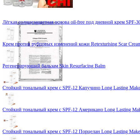
Лёгкая солнцезащитная основа oil-free под дневной крем SPF-3
Крем против рубцовых изменений кожи Retexturising Scar Crea
Регенерирующий бальзам Skin Resurfacing Balm
Стойкий тональный крем с SPF-12 Капучино Long Lasting Mak
Стойкий тональный крем с SPF-12 Американо Long Lasting Ma
Стойкий тональный крем с SPF-12 Порцелан Long Lasting Mak