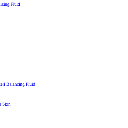
zing Fluid
й Balancing Fluid
e Skin