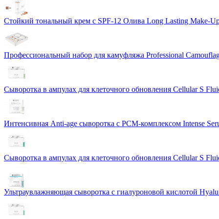
Стойкий тональный крем с SPF-12 Олива Long Lasting Make-U
Профессиональный набор для камуфляжа Professional Camouflag
Сыворотка в ампулах для клеточного обновления Cellular S Flui
Интенсивная Anti-age сыворотка с PCM-комплексом Intense S
Сыворотка в ампулах для клеточного обновления Cellular S Flui
Ультраувлажняющая сыворотка с гиалуроновой кислотой Hyalur