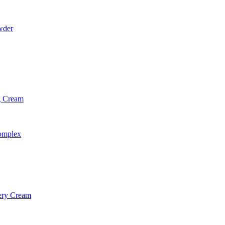
wder
g Cream
omplex
ery Cream