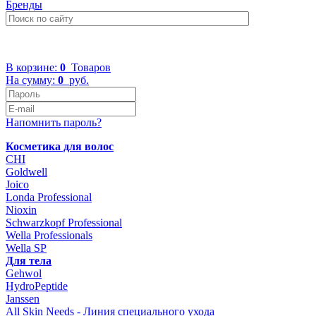
Бренды
+7 (499) 322-48-40
В корзине:
0
Товаров
На сумму:
0
руб.
Напомнить пароль?
Косметика для волос
CHI
Goldwell
Joico
Londa Professional
Nioxin
Schwarzkopf Professional
Wella Professionals
Wella SP
Для тела
Gehwol
HydroPeptide
Janssen
All Skin Needs - Линия специального ухода