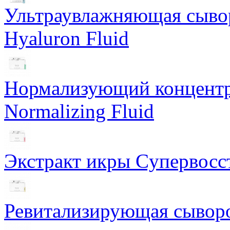
Ультраувлажняющая сывор
Hyaluron Fluid
Нормализующий концентра
Normalizing Fluid
Экстракт икры Cупервосст
Ревитализирующая сыворот