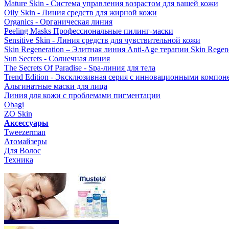
Mature Skin - Система управления возрастом для вашей кожи
Oily Skin - Линия средств для жирной кожи
Organics - Органическая линия
Peeling Masks Профессиональные пилинг-маски
Sensitive Skin - Линия средств для чувствительной кожи
Skin Regeneration – Элитная линия Anti-Age терапии Skin Regene
Sun Secrets - Солнечная линия
The Secrets Of Paradise - Spa-линия для тела
Trend Edition - Эксклюзивная серия с инновационными компон
Альгинатные маски для лица
Линия для кожи с проблемами пигментации
Obagi
ZO Skin
Aксессуары
Tweezerman
Атомайзеры
Для Волос
Техника