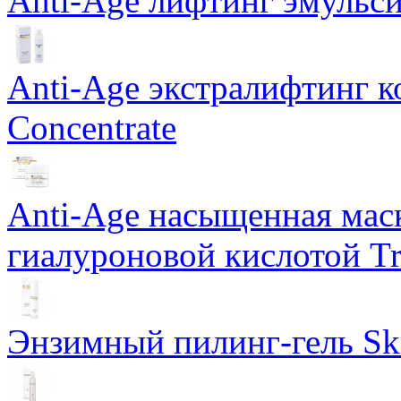
Anti-Age лифтинг эмульси
Anti-Age экстралифтинг к
Concentrate
Anti-Age насыщенная маск
гиалуроновой кислотой Tri
Энзимный пилинг-гель Ski