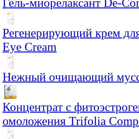
Гель-миорелаксант De-Con
Регенерирующий крем для
Eye Cream
Нежный очищающий мусс 
Концентрат с фитоэстрог
омоложения Trifolia Comp