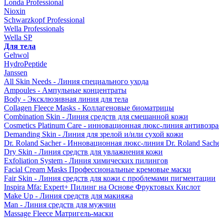
Londa Professional
Nioxin
Schwarzkopf Professional
Wella Professionals
Wella SP
Для тела
Gehwol
HydroPeptide
Janssen
All Skin Needs - Линия специального ухода
Ampoules - Ампульные концентраты
Body - Эксклюзивная линия для тела
Collagen Fleece Masks - Коллагеновые биоматрицы
Combination Skin - Линия средств для смешанной кожи
Cosmetics Platinum Care - инновационная люкс-линия антивозра
Demanding Skin - Линия для зрелой и/или сухой кожи
Dr. Roland Sacher - Инновационная люкс-линия Dr. Roland Sach
Dry Skin - Линия средств для увлажнения кожи
Exfoliation System - Линия химических пилингов
Facial Cream Masks Профессиональные кремовые маски
Fair Skin - Линия средств для кожи с проблемами пигментации
Inspira Mfa: Expert+ Пилинг на Основе Фруктовых Кислот
Make Up - Линия средств для макияжа
Man - Линия средств для мужчин
Massage Fleece Матригель-маски