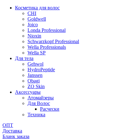
Косметика для волос
CHI
Goldwell
Joico
Londa Professional
Nioxin
Schwarzkopf Professional
Wella Professionals
Wella SP
Для тела
Gehwol
HydroPeptide
Janssen
Obagi
ZO Skin
Aксессуары
Атомайзеры
Для Волос
Расчески
Техника
ОПТ
Доставка
Бланк заказа