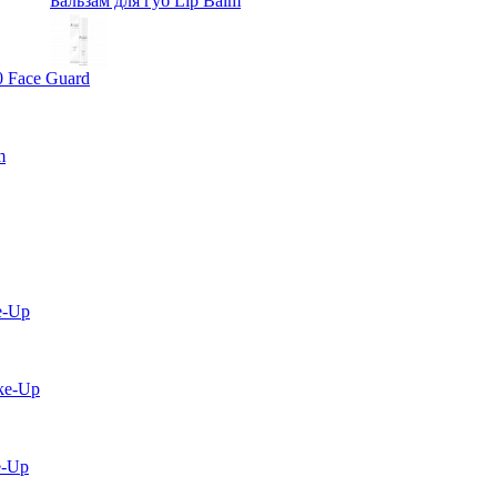
Бальзам для губ Lip Balm
0 Face Guard
m
e-Up
ke-Up
e-Up