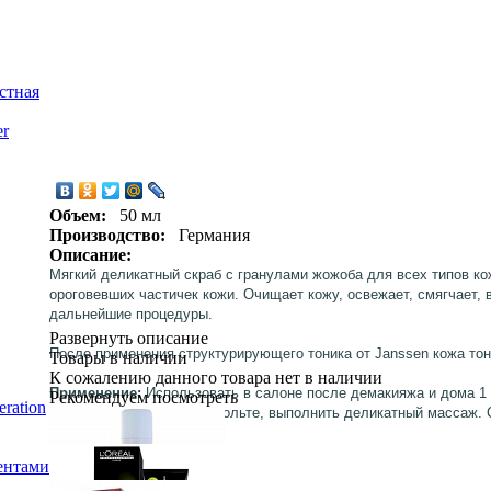
стная
er
Объем:
50 мл
Производство:
Германия
Описание:
Мягкий деликатный скраб
с гранулами жожоба для всех типов ко
ороговевших частичек кожи. Очищает кожу, освежает, смягчает,
дальнейшие процедуры.
Развернуть описание
После применения структурирующего тоника от Janssen кожа тон
Товары в наличии
К сожалению данного товара нет в наличии
Применение:
Использовать в салоне после демакияжа и дома 1 
Рекомендуем посмотреть
ration
крема на лицо, шею и декольте, выполнить деликатный массаж. 
ентами