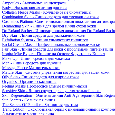
Ampoules - Ампульные концентраты
Body - Эксклюзивная линия для тела
Collagen Fleece Masks - Коллагеновые биоматрицы
Combination Skin - Линия средств для смешанной кожи
Cosmetics Platinum Care - инновационная люкс-линия антивозра
Demanding Skin - Линия для зрелой и/или сухой кожи
Dr. Roland Sacher - Инновационная люкс-линия Dr. Roland Sach
Dry Skin - Линия средств для увлажнения кожи
Exfoliation System - Линия химических пилингов
Facial Cream Masks Профессиональные кремовые маски
Fair Skin - Линия средств для кожи с проблемами пигментации
Inspira Mfa: Expert+ Пилинг на Основе Фруктовых Кислот
Make Up - Линия средств для макияжа
Man - Линия средств для мужчин
Massage Fleece Матригель-маски
Mature Skin - Система управления возрастом для вашей кожи
Oily Skin - Линия средств для жирной кожи
Organics - Органическая линия
Peeling Masks Профессиональные пилинг-маски
Sensitive Skin - Линия средств для чувствительной кожи
Skin Regeneration – Элитная линия Anti-Age терапии Skin Regene
Sun Secrets - Солнечная линия
The Secrets Of Paradise - Spa-линия для тела
Trend Edition - Эксклюзивная серия с инновационными компон
Альгинатные маски для лица