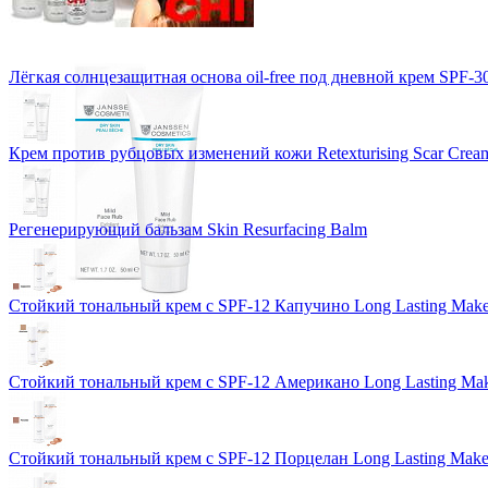
Лёгкая солнцезащитная основа oil-free под дневной крем SPF-3
Крем против рубцовых изменений кожи Retexturising Scar Crea
Регенерирующий бальзам Skin Resurfacing Balm
Стойкий тональный крем с SPF-12 Капучино Long Lasting Mak
Стойкий тональный крем с SPF-12 Американо Long Lasting Ma
Стойкий тональный крем с SPF-12 Порцелан Long Lasting Mak