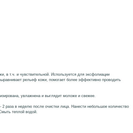
жи, в т.ч. и чувствительной. Используется для эксфолиации
 выравнивает рельеф кожи, помогает более эффективно проводить
изирована, увлажнена и выглядит моложе и свежее.
- 2 раза в неделю после очистки лица. Нанести небольшое количество
Смыть теплой водой.