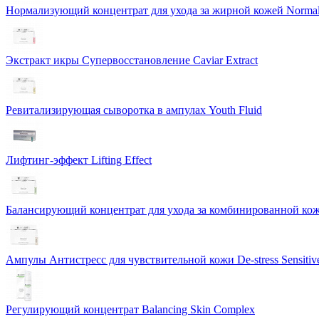
Нормализующий концентрат для ухода за жирной кожей Normali
Экстракт икры Cупервосстановление Caviar Extract
Ревитализирующая сыворотка в ампулах Youth Fluid
Лифтинг-эффект Lifting Effect
Балансирующий концентрат для ухода за комбинированной коже
Ампулы Антистресс для чувствительной кожи De-stress Sensitiv
Регулирующий концентрат Balancing Skin Complex