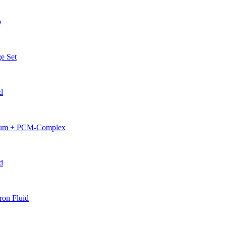
p
e Set
d
erum + PCM-Complex
d
on Fluid