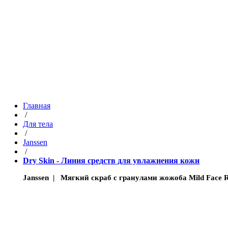
Главная
/
Для тела
/
Janssen
/
Dry Skin - Линия средств для увлажнения кожи
Janssen | Мягкий скраб с гранулами жожоба Mild Face 