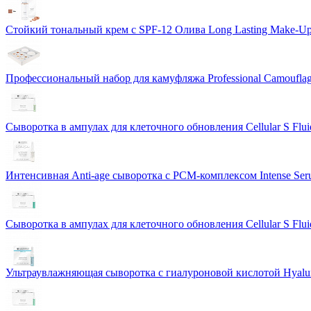
Стойкий тональный крем с SPF-12 Олива Long Lasting Make-U
Профессиональный набор для камуфляжа Professional Camouflag
Сыворотка в ампулах для клеточного обновления Cellular S Flui
Интенсивная Anti-age сыворотка с PCM-комплексом Intense S
Сыворотка в ампулах для клеточного обновления Cellular S Flui
Ультраувлажняющая сыворотка с гиалуроновой кислотой Hyalur