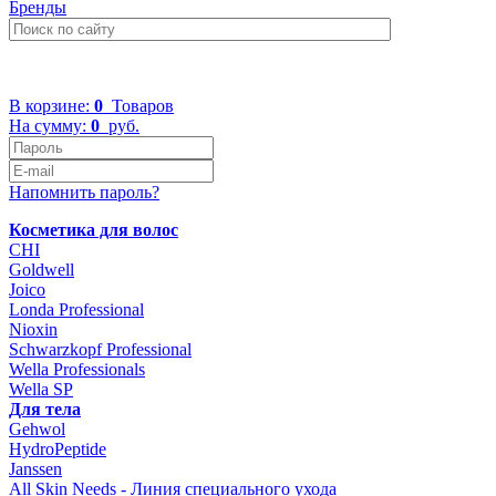
Бренды
+7 (499) 322-48-40
В корзине:
0
Товаров
На сумму:
0
руб.
Напомнить пароль?
Косметика для волос
CHI
Goldwell
Joico
Londa Professional
Nioxin
Schwarzkopf Professional
Wella Professionals
Wella SP
Для тела
Gehwol
HydroPeptide
Janssen
All Skin Needs - Линия специального ухода