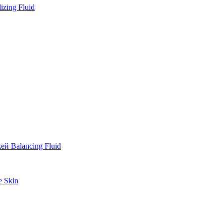
zing Fluid
й Balancing Fluid
e Skin