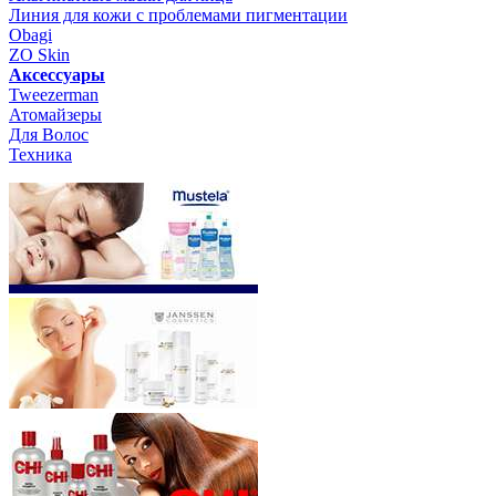
Линия для кожи с проблемами пигментации
Obagi
ZO Skin
Aксессуары
Tweezerman
Атомайзеры
Для Волос
Техника