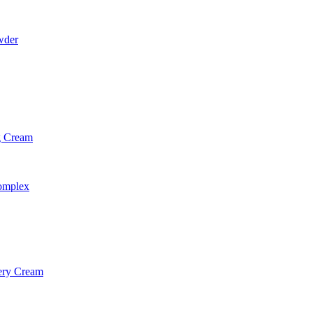
wder
g Cream
omplex
ery Cream