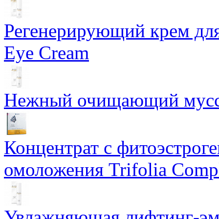
Регенерирующий крем для
Eye Cream
Нежный очищающий мусс 
Концентрат с фитоэстрог
омоложения Trifolia Comp
Увлажняющая лифтинг-эму