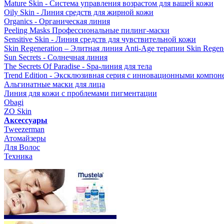
Mature Skin - Система управления возрастом для вашей кожи
Oily Skin - Линия средств для жирной кожи
Organics - Органическая линия
Peeling Masks Профессиональные пилинг-маски
Sensitive Skin - Линия средств для чувствительной кожи
Skin Regeneration – Элитная линия Anti-Age терапии Skin Regene
Sun Secrets - Солнечная линия
The Secrets Of Paradise - Spa-линия для тела
Trend Edition - Эксклюзивная серия с инновационными компон
Альгинатные маски для лица
Линия для кожи с проблемами пигментации
Obagi
ZO Skin
Aксессуары
Tweezerman
Атомайзеры
Для Волос
Техника