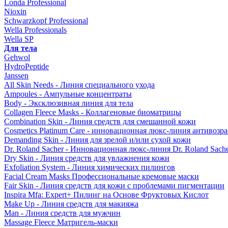
Londa Professional
Nioxin
Schwarzkopf Professional
Wella Professionals
Wella SP
Для тела
Gehwol
HydroPeptide
Janssen
All Skin Needs - Линия специального ухода
Ampoules - Ампульные концентраты
Body - Эксклюзивная линия для тела
Collagen Fleece Masks - Коллагеновые биоматрицы
Combination Skin - Линия средств для смешанной кожи
Cosmetics Platinum Care - инновационная люкс-линия антивозра
Demanding Skin - Линия для зрелой и/или сухой кожи
Dr. Roland Sacher - Инновационная люкс-линия Dr. Roland Sach
Dry Skin - Линия средств для увлажнения кожи
Exfoliation System - Линия химических пилингов
Facial Cream Masks Профессиональные кремовые маски
Fair Skin - Линия средств для кожи с проблемами пигментации
Inspira Mfa: Expert+ Пилинг на Основе Фруктовых Кислот
Make Up - Линия средств для макияжа
Man - Линия средств для мужчин
Massage Fleece Матригель-маски