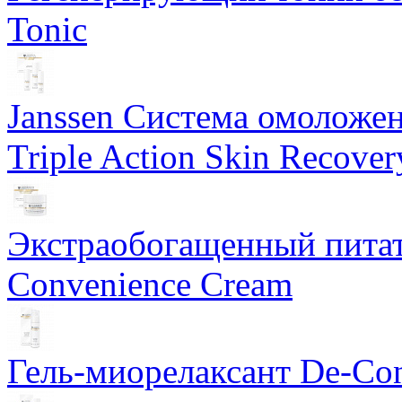
Tonic
Janssen Система омоложе
Triple Action Skin Recover
Экстраобогащенный питат
Convenience Cream
Гель-миорелаксант De-Con