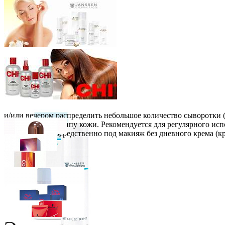
и/или вечером распределить небольшое количество сыворотки (
ночной крем по типу кожи. Рекомендуется для регулярного испо
нанесении непосредственно под макияж без дневного крема (кр
дня.
VipBerry
Атомайзер - флакон для духов (розовый)
Wella Professionals
Крем-краска Illumina Color
Розничная цена
от
300
р.