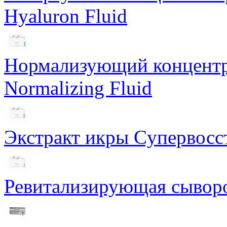
Hyaluron Fluid
Нормализующий концентра
Normalizing Fluid
Экстракт икры Cупервосст
Ревитализирующая сыворот