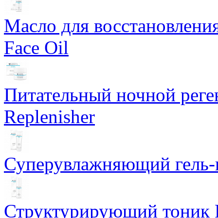
Масло для восстановлени
Face Oil
Питательный ночной рег
Replenisher
Суперувлажняющий гель-к
Структурирующий тоник R