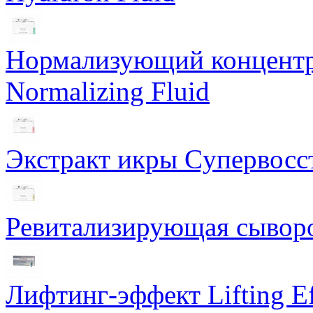
Нормализующий концентра
Normalizing Fluid
Экстракт икры Cупервосст
Ревитализирующая сыворот
Лифтинг-эффект Lifting Ef