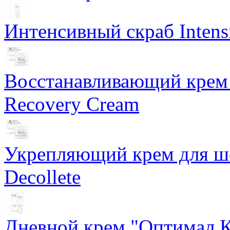
Интенсивный скраб Intens
Восстанавливающий крем 
Recovery Cream
Укрепляющий крем для ше
Decollete
Дневной крем "Оптимал К