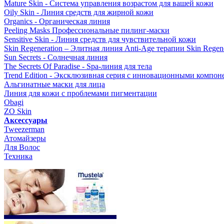
Mature Skin - Система управления возрастом для вашей кожи
Oily Skin - Линия средств для жирной кожи
Organics - Органическая линия
Peeling Masks Профессиональные пилинг-маски
Sensitive Skin - Линия средств для чувствительной кожи
Skin Regeneration – Элитная линия Anti-Age терапии Skin Regene
Sun Secrets - Солнечная линия
The Secrets Of Paradise - Spa-линия для тела
Trend Edition - Эксклюзивная серия с инновационными компон
Альгинатные маски для лица
Линия для кожи с проблемами пигментации
Obagi
ZO Skin
Aксессуары
Tweezerman
Атомайзеры
Для Волос
Техника