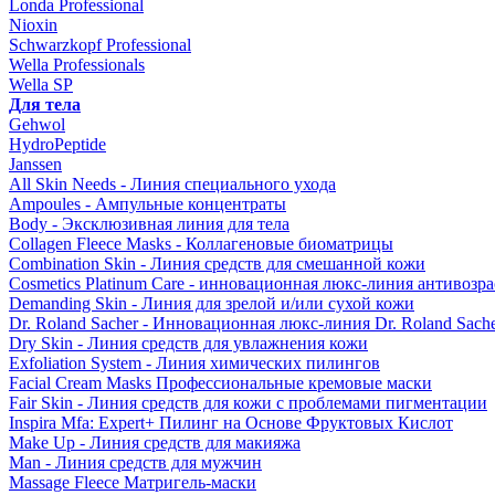
Londa Professional
Nioxin
Schwarzkopf Professional
Wella Professionals
Wella SP
Для тела
Gehwol
HydroPeptide
Janssen
All Skin Needs - Линия специального ухода
Ampoules - Ампульные концентраты
Body - Эксклюзивная линия для тела
Collagen Fleece Masks - Коллагеновые биоматрицы
Combination Skin - Линия средств для смешанной кожи
Cosmetics Platinum Care - инновационная люкс-линия антивозра
Demanding Skin - Линия для зрелой и/или сухой кожи
Dr. Roland Sacher - Инновационная люкс-линия Dr. Roland Sach
Dry Skin - Линия средств для увлажнения кожи
Exfoliation System - Линия химических пилингов
Facial Cream Masks Профессиональные кремовые маски
Fair Skin - Линия средств для кожи с проблемами пигментации
Inspira Mfa: Expert+ Пилинг на Основе Фруктовых Кислот
Make Up - Линия средств для макияжа
Man - Линия средств для мужчин
Massage Fleece Матригель-маски