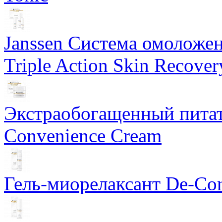
Janssen Система омоложе
Triple Action Skin Recover
Экстраобогащенный питат
Convenience Cream
Гель-миорелаксант De-Con