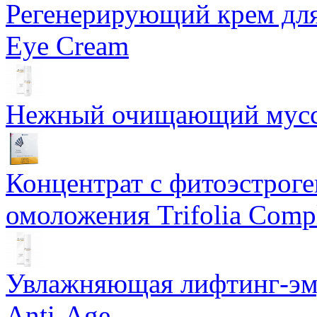
Регенерирующий крем для
Eye Cream
Нежный очищающий мусс 
Концентрат с фитоэстрог
омоложения Trifolia Comp
Увлажняющая лифтинг-эму
Anti-Age