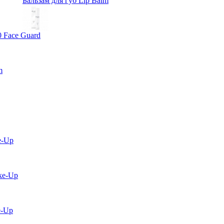
Бальзам для губ Lip Balm
0 Face Guard
m
e-Up
ke-Up
e-Up