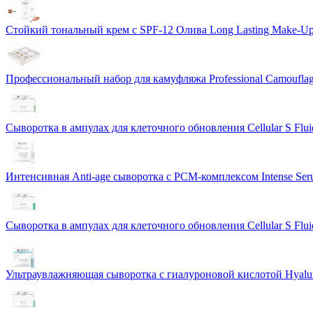
Стойкий тональный крем с SPF-12 Олива Long Lasting Make-U
Профессиональный набор для камуфляжа Professional Camouflag
Сыворотка в ампулах для клеточного обновления Cellular S Flui
Интенсивная Anti-age сыворотка с PCM-комплексом Intense S
Сыворотка в ампулах для клеточного обновления Cellular S Flui
Ультраувлажняющая сыворотка с гиалуроновой кислотой Hyalur