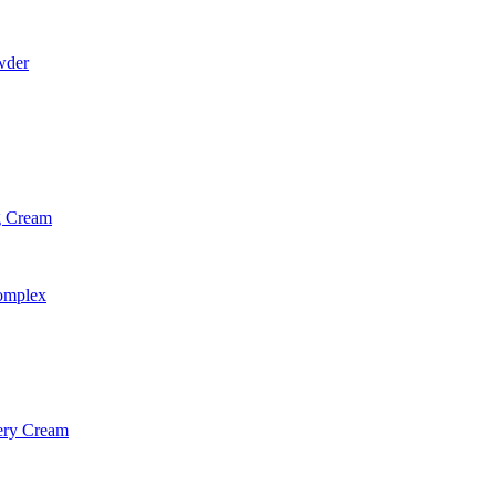
wder
g Cream
omplex
ery Cream