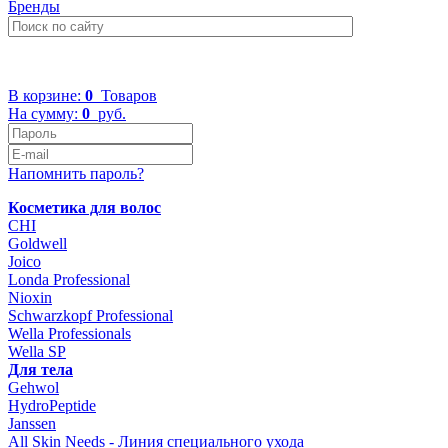
Бренды
+7 (499) 322-48-40
В корзине:
0
Товаров
На сумму:
0
руб.
Напомнить пароль?
Косметика для волос
CHI
Goldwell
Joico
Londa Professional
Nioxin
Schwarzkopf Professional
Wella Professionals
Wella SP
Для тела
Gehwol
HydroPeptide
Janssen
All Skin Needs - Линия специального ухода