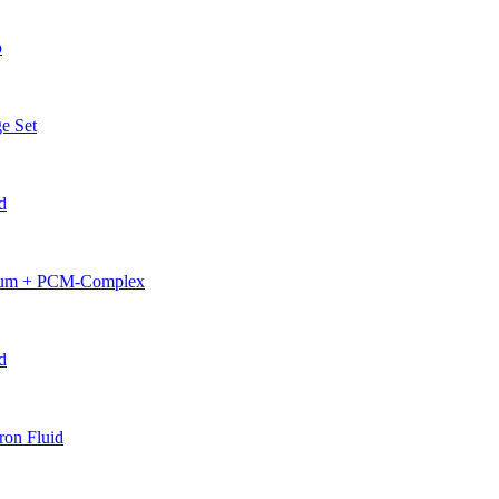
p
e Set
d
erum + PCM-Complex
d
on Fluid