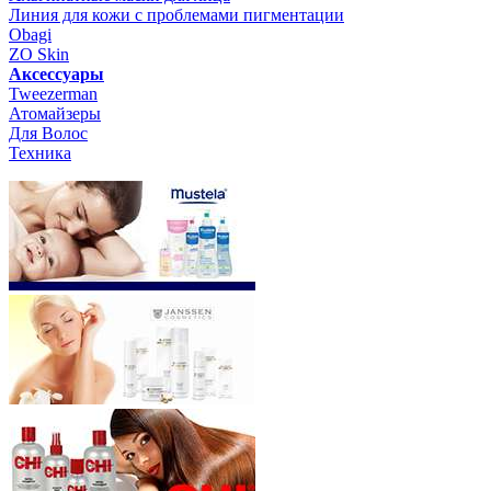
Линия для кожи с проблемами пигментации
Obagi
ZO Skin
Aксессуары
Tweezerman
Атомайзеры
Для Волос
Техника