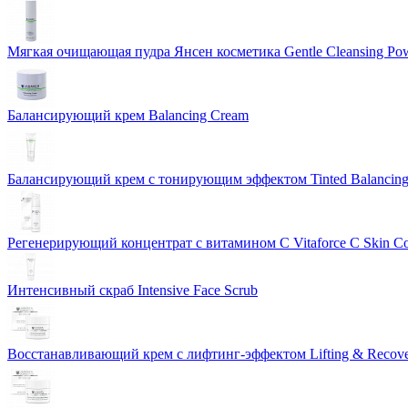
Мягкая очищающая пудра Янсен косметика Gentle Cleansing Po
Балансирующий крем Balancing Cream
Балансирующий крем с тонирующим эффектом Tinted Balancin
Регенерирующий концентрат с витамином С Vitaforce C Skin C
Интенсивный скраб Intensive Face Scrub
Восстанавливающий крем с лифтинг-эффектом Lifting & Recov