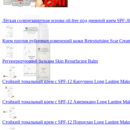
Лёгкая солнцезащитная основа oil-free под дневной крем SPF-3
Крем против рубцовых изменений кожи Retexturising Scar Crea
Регенерирующий бальзам Skin Resurfacing Balm
Стойкий тональный крем с SPF-12 Капучино Long Lasting Mak
Стойкий тональный крем с SPF-12 Американо Long Lasting Ma
Стойкий тональный крем с SPF-12 Порцелан Long Lasting Mak