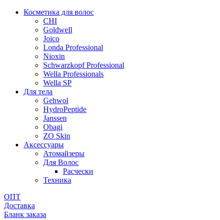
Косметика для волос
CHI
Goldwell
Joico
Londa Professional
Nioxin
Schwarzkopf Professional
Wella Professionals
Wella SP
Для тела
Gehwol
HydroPeptide
Janssen
Obagi
ZO Skin
Aксессуары
Атомайзеры
Для Волос
Расчески
Техника
ОПТ
Доставка
Бланк заказа