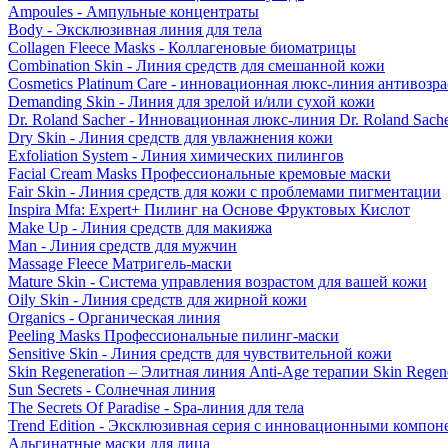
Ampoules - Ампульные концентраты
Body - Эксклюзивная линия для тела
Collagen Fleece Masks - Коллагеновые биоматрицы
Combination Skin - Линия средств для смешанной кожи
Cosmetics Platinum Care - инновационная люкс-линия антивозра
Demanding Skin - Линия для зрелой и/или сухой кожи
Dr. Roland Sacher - Инновационная люкс-линия Dr. Roland Sach
Dry Skin - Линия средств для увлажнения кожи
Exfoliation System - Линия химических пилингов
Facial Cream Masks Профессиональные кремовые маски
Fair Skin - Линия средств для кожи с проблемами пигментации
Inspira Mfa: Expert+ Пилинг на Основе Фруктовых Кислот
Make Up - Линия средств для макияжа
Man - Линия средств для мужчин
Massage Fleece Матригель-маски
Mature Skin - Система управления возрастом для вашей кожи
Oily Skin - Линия средств для жирной кожи
Organics - Органическая линия
Peeling Masks Профессиональные пилинг-маски
Sensitive Skin - Линия средств для чувствительной кожи
Skin Regeneration – Элитная линия Anti-Age терапии Skin Regene
Sun Secrets - Солнечная линия
The Secrets Of Paradise - Spa-линия для тела
Trend Edition - Эксклюзивная серия с инновационными компон
Альгинатные маски для лица