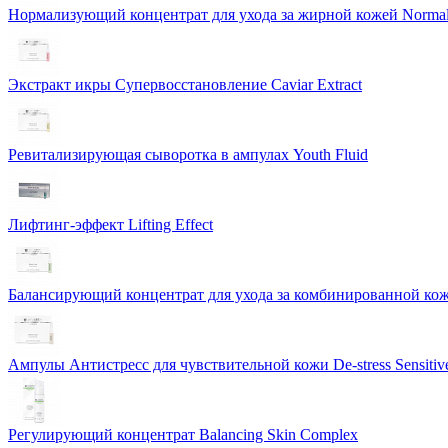
Нормализующий концентрат для ухода за жирной кожей Normali
Экстракт икры Cупервосстановление Caviar Extract
Ревитализирующая сыворотка в ампулах Youth Fluid
Лифтинг-эффект Lifting Effect
Балансирующий концентрат для ухода за комбинированной коже
Ампулы Антистресс для чувствительной кожи De-stress Sensitiv
Регулирующий концентрат Balancing Skin Complex