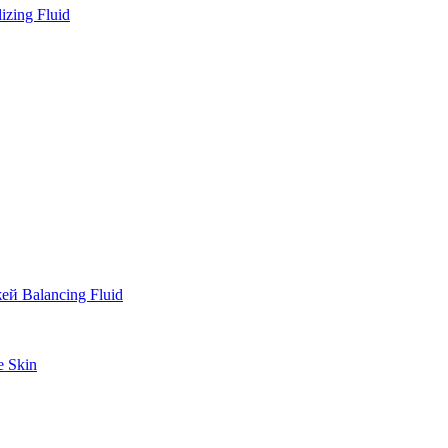
zing Fluid
й Balancing Fluid
e Skin