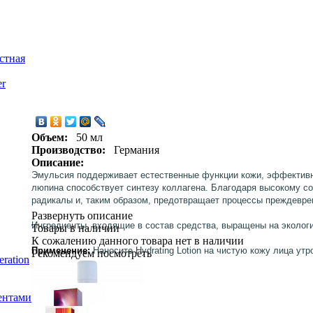
стная
er
Объем:
50 мл
Производство:
Германия
Описание:
Эмульсия поддерживает естественные функции кожи, эффективно
люпина способствует синтезу коллагена. Благодаря высокому с
радикалы и, таким образом, предотвращает процессы преждевре
Развернуть описание
Ингредиенты, входящие в состав средства, выращены на экологи
Товары в наличии
К сожалению данного товара нет в наличии
Применение:
Наносите Hydrating Lotion на чистую кожу лица ут
Рекомендуем посмотреть
ration
ентами