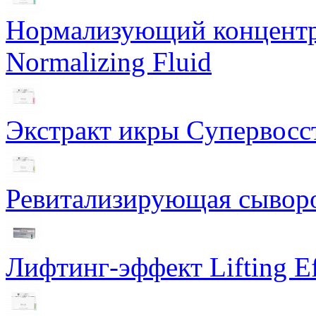
Нормализующий концентра
Normalizing Fluid
Экстракт икры Cупервосст
Ревитализирующая сыворот
Лифтинг-эффект Lifting Ef