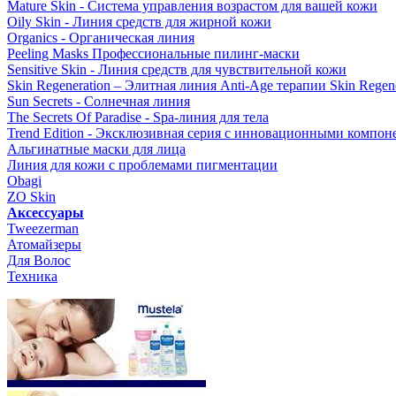
Mature Skin - Система управления возрастом для вашей кожи
Oily Skin - Линия средств для жирной кожи
Organics - Органическая линия
Peeling Masks Профессиональные пилинг-маски
Sensitive Skin - Линия средств для чувствительной кожи
Skin Regeneration – Элитная линия Anti-Age терапии Skin Regene
Sun Secrets - Солнечная линия
The Secrets Of Paradise - Spa-линия для тела
Trend Edition - Эксклюзивная серия с инновационными компон
Альгинатные маски для лица
Линия для кожи с проблемами пигментации
Obagi
ZO Skin
Aксессуары
Tweezerman
Атомайзеры
Для Волос
Техника