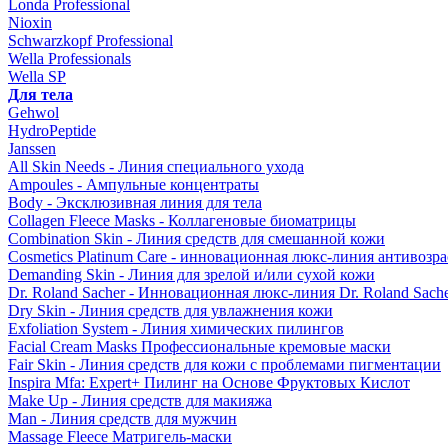
Londa Professional
Nioxin
Schwarzkopf Professional
Wella Professionals
Wella SP
Для тела
Gehwol
HydroPeptide
Janssen
All Skin Needs - Линия специального ухода
Ampoules - Ампульные концентраты
Body - Эксклюзивная линия для тела
Collagen Fleece Masks - Коллагеновые биоматрицы
Combination Skin - Линия средств для смешанной кожи
Cosmetics Platinum Care - инновационная люкс-линия антивозра
Demanding Skin - Линия для зрелой и/или сухой кожи
Dr. Roland Sacher - Инновационная люкс-линия Dr. Roland Sach
Dry Skin - Линия средств для увлажнения кожи
Exfoliation System - Линия химических пилингов
Facial Cream Masks Профессиональные кремовые маски
Fair Skin - Линия средств для кожи с проблемами пигментации
Inspira Mfa: Expert+ Пилинг на Основе Фруктовых Кислот
Make Up - Линия средств для макияжа
Man - Линия средств для мужчин
Massage Fleece Матригель-маски