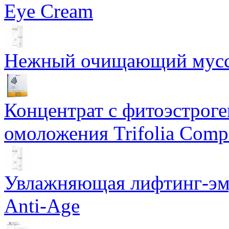
Eye Cream
Нежный очищающий мусс 
Концентрат с фитоэстрог
омоложения Trifolia Comp
Увлажняющая лифтинг-эму
Anti-Age