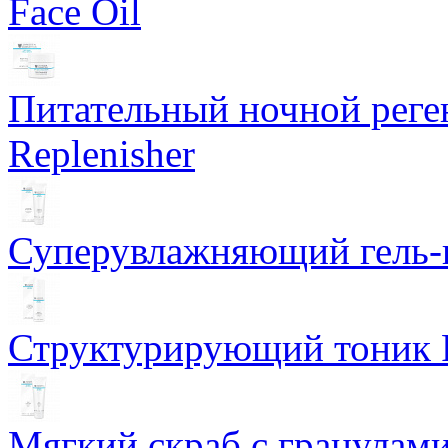
Face Oil
Питательный ночной рег
Replenisher
Суперувлажняющий гель-к
Структурирующий тоник R
Мягкий скраб с гранулам