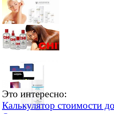
Это интересно:
Калькулятор стоимости д
Wella Professionals
Краска для Волос Koleston Perfect