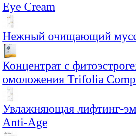
Eye Cream
Нежный очищающий мусс 
Концентрат с фитоэстрог
омоложения Trifolia Comp
Увлажняющая лифтинг-эму
Anti-Age