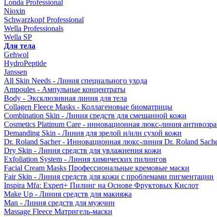
Londa Professional
Nioxin
Schwarzkopf Professional
Wella Professionals
Wella SP
Для тела
Gehwol
HydroPeptide
Janssen
All Skin Needs - Линия специального ухода
Ampoules - Ампульные концентраты
Body - Эксклюзивная линия для тела
Collagen Fleece Masks - Коллагеновые биоматрицы
Combination Skin - Линия средств для смешанной кожи
Cosmetics Platinum Care - инновационная люкс-линия антивозра
Demanding Skin - Линия для зрелой и/или сухой кожи
Dr. Roland Sacher - Инновационная люкс-линия Dr. Roland Sach
Dry Skin - Линия средств для увлажнения кожи
Exfoliation System - Линия химических пилингов
Facial Cream Masks Профессиональные кремовые маски
Fair Skin - Линия средств для кожи с проблемами пигментации
Inspira Mfa: Expert+ Пилинг на Основе Фруктовых Кислот
Make Up - Линия средств для макияжа
Man - Линия средств для мужчин
Massage Fleece Матригель-маски