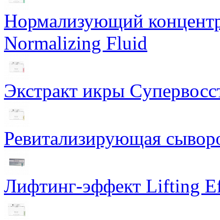
Нормализующий концентра
Normalizing Fluid
Экстракт икры Cупервосст
Ревитализирующая сыворот
Лифтинг-эффект Lifting Ef