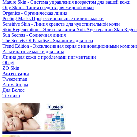
Mature Skin - Система управления возрастом для вашей кожи
Oily Skin - Линия средств для жирной кожи
Organics - Органическая линия
Peeling Masks Профессиональные пилинг-маски
Sensitive Skin - Линия средств для чувствительной кожи
Skin Regeneration – Элитная линия Anti-Age терапии Skin Regene
Sun Secrets - Солнечная линия
The Secrets Of Paradise - Spa-линия для тела
Trend Edition - Эксклюзивная серия с инновационными компон
Альгинатные маски для лица
Линия для кожи с проблемами пигментации
Obagi
ZO Skin
Aксессуары
Tweezerman
Атомайзеры
Для Волос
Техника