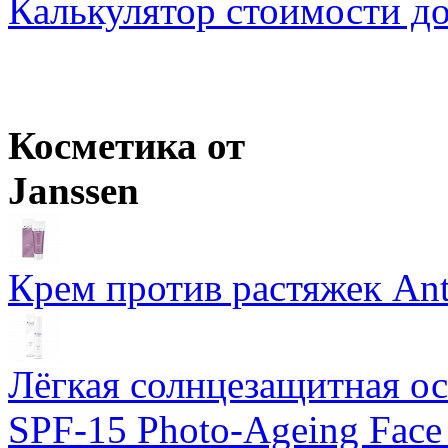
Калькулятор стоимости д
Loreal Professionnel
INOA ODS2 Краска для волос с окислением
Ожидается
Schwarzkopf Professional
IGORA Royal крем-краска для волос
Ожидается
Косметика от
Janssen
Крем против растяжек Ant
Лёгкая солнцезащитная осн
SPF-15 Photo-Ageing Face