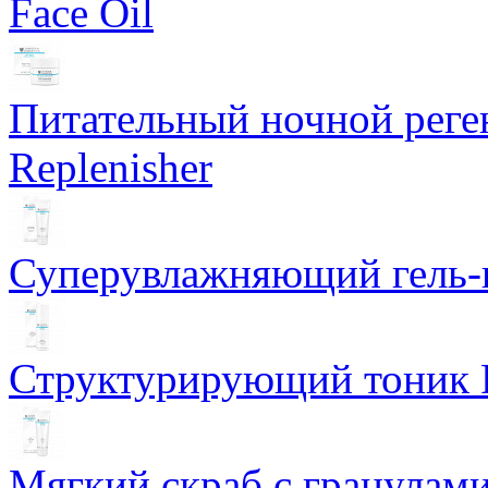
Face Oil
Питательный ночной рег
Replenisher
Суперувлажняющий гель-к
Структурирующий тоник R
Мягкий скраб с гранулам