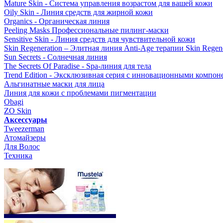
Mature Skin - Система управления возрастом для вашей кожи
Oily Skin - Линия средств для жирной кожи
Organics - Органическая линия
Peeling Masks Профессиональные пилинг-маски
Sensitive Skin - Линия средств для чувствительной кожи
Skin Regeneration – Элитная линия Anti-Age терапии Skin Regene
Sun Secrets - Солнечная линия
The Secrets Of Paradise - Spa-линия для тела
Trend Edition - Эксклюзивная серия с инновационными компон
Альгинатные маски для лица
Линия для кожи с проблемами пигментации
Obagi
ZO Skin
Aксессуары
Tweezerman
Атомайзеры
Для Волос
Техника