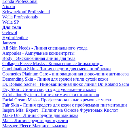
Londa Professional
Nioxin
Schwarzkopf Professional
Wella Professionals
Wella SP
Для тела
Gehwol
HydroPeptide
Janssen
All Skin Needs - Линия специального ухода
Ampoules - Ампульные концентраты
Body - Эксклюзивная линия для тела
Collagen Fleece Masks - Коллагеновые биоматрицы
Combination Skin - Линия средств для смешанной кожи
Cosmetics Platinum Care - инновационная люкс-линия антивозра
Demanding Skin - Линия для зрелой и/или сухой кожи
Dr. Roland Sacher - Инновационная люкс-линия Dr. Roland Sach
Dry Skin - Линия средств для увлажнения кожи
Exfoliation System - Линия химических пилингов
Facial Cream Masks Профессиональные кремовые маски
Fair Skin - Линия средств для кожи с проблемами пигментации
Inspira Mfa: Expert+ Пилинг на Основе Фруктовых Кислот
Make Up - Линия средств для макияжа
Man - Линия средств для мужчин
Massage Fleece Матригель-маски