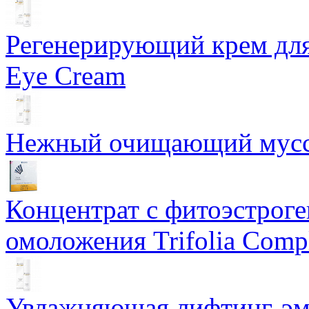
Регенерирующий крем для
Eye Cream
Нежный очищающий мусс 
Концентрат с фитоэстрог
омоложения Trifolia Comp
Увлажняющая лифтинг-эму