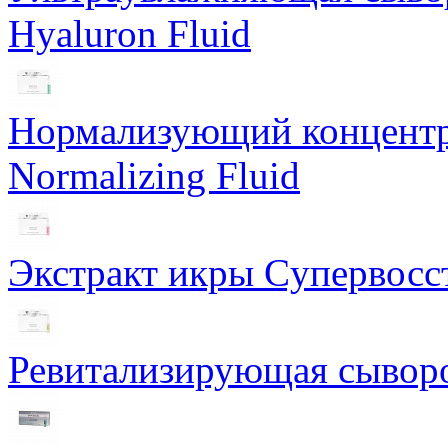
Hyaluron Fluid
Нормализующий концентра
Normalizing Fluid
Экстракт икры Cупервосст
Ревитализирующая сыворот