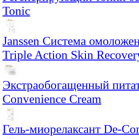
Tonic
Janssen Система омоложе
Triple Action Skin Recover
Экстраобогащенный питат
Convenience Cream
Гель-миорелаксант De-Con