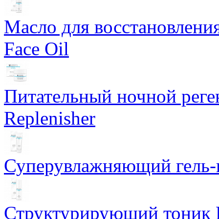
Масло для восстановлени
Face Oil
Питательный ночной рег
Replenisher
Суперувлажняющий гель-к
Структурирующий тоник R