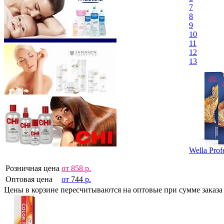
7
8
9
10
11
12
13
Wella Prof
Розничная цена
от
858
р.
Оптовая цена
от
744
р.
Цены в корзине пересчитываются на оптовые при сумме заказа 