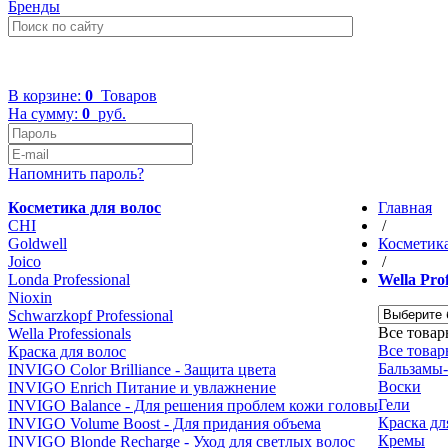
Бренды
+7 (499) 322-48-40
В корзине:
0
Товаров
На сумму:
0
руб.
Напомнить пароль?
Косметика для волос
Главная
CHI
/
Goldwell
Косметика
Joico
/
Londa Professional
Wella Prof
Nioxin
Schwarzkopf Professional
Все товар
Wella Professionals
Все това
Краска для волос
Бальзамы
INVIGO Color Brilliance - Защита цвета
Воски
INVIGO Enrich Питание и увлажнение
Гели
INVIGO Balance - Для решения проблем кожи головы
Краска дл
INVIGO Volume Boost - Для придания объема
Кремы
INVIGO Blonde Recharge - Уход для светлых волос