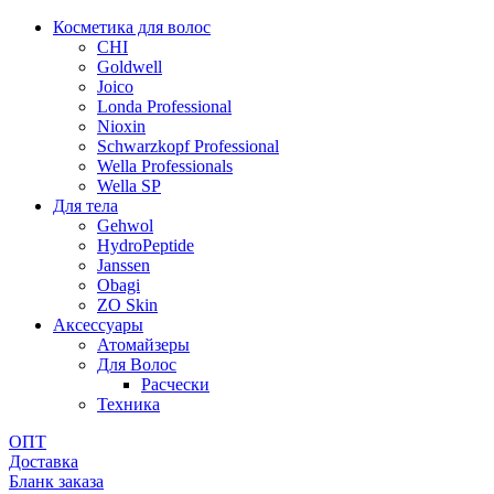
Косметика для волос
CHI
Goldwell
Joico
Londa Professional
Nioxin
Schwarzkopf Professional
Wella Professionals
Wella SP
Для тела
Gehwol
HydroPeptide
Janssen
Obagi
ZO Skin
Aксессуары
Атомайзеры
Для Волос
Расчески
Техника
ОПТ
Доставка
Бланк заказа