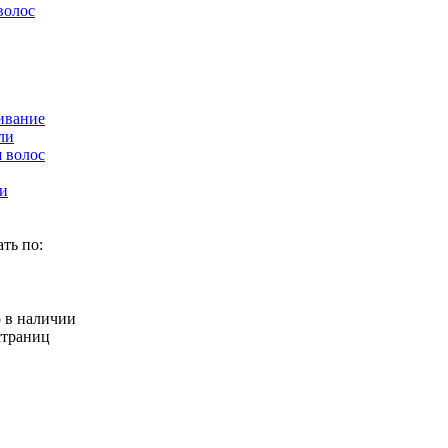
волос
ивание
ли
 волос
и
ть по:
 в наличии
страниц