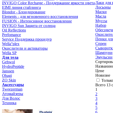
Лаки для 
INVIGO Color Recharge - Поддержание яркости цвета
Лосьоны
EIMI линия стайлинга
Маски
Blondor - Блондирование
Масла
Elements - для мгновенного восстановления
Муссы
FUSION - Интенсивное восстановление
Набор
INVIGO Sun Защита от солнца
Обесцвеч
Oil Reflections
Окислите
Perfomance
Пенки для
Service Поддержка процедур
Спреи
Wella°plex
Сыворотк
Окислители и активаторы
Шампуни
Wella SP
Эмульсии
Для тела
Сортирова
Gehwol
Названию
HydroPeptide
Цене
Janssen
Новизне
Obagi
ZO Skin
Только
Aксессуары
Всего 13 
Tweezerman
1
Атомайзеры
2
Для Волос
3
Техника
4
5
6