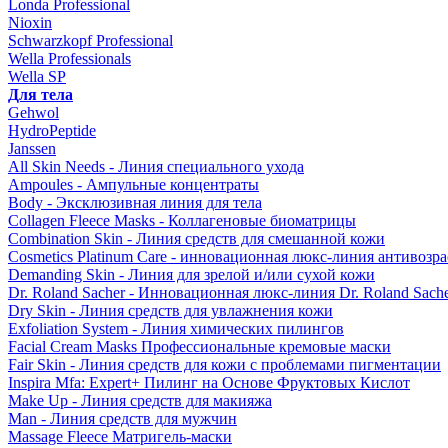
Londa Professional
Nioxin
Schwarzkopf Professional
Wella Professionals
Wella SP
Для тела
Gehwol
HydroPeptide
Janssen
All Skin Needs - Линия специального ухода
Ampoules - Ампульные концентраты
Body - Эксклюзивная линия для тела
Collagen Fleece Masks - Коллагеновые биоматрицы
Combination Skin - Линия средств для смешанной кожи
Cosmetics Platinum Care - инновационная люкс-линия антивозра
Demanding Skin - Линия для зрелой и/или сухой кожи
Dr. Roland Sacher - Инновационная люкс-линия Dr. Roland Sach
Dry Skin - Линия средств для увлажнения кожи
Exfoliation System - Линия химических пилингов
Facial Cream Masks Профессиональные кремовые маски
Fair Skin - Линия средств для кожи с проблемами пигментации
Inspira Mfa: Expert+ Пилинг на Основе Фруктовых Кислот
Make Up - Линия средств для макияжа
Man - Линия средств для мужчин
Massage Fleece Матригель-маски