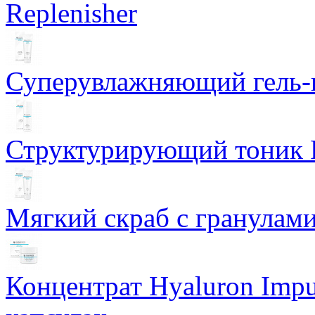
Replenisher
Суперувлажняющий гель-к
Структурирующий тоник R
Мягкий скраб с гранулам
Концентрат Hyaluron Impu