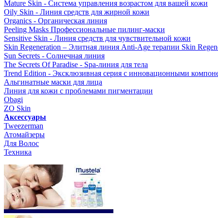
Mature Skin - Система управления возрастом для вашей кожи
Oily Skin - Линия средств для жирной кожи
Organics - Органическая линия
Peeling Masks Профессиональные пилинг-маски
Sensitive Skin - Линия средств для чувствительной кожи
Skin Regeneration – Элитная линия Anti-Age терапии Skin Regene
Sun Secrets - Солнечная линия
The Secrets Of Paradise - Spa-линия для тела
Trend Edition - Эксклюзивная серия с инновационными компон
Альгинатные маски для лица
Линия для кожи с проблемами пигментации
Obagi
ZO Skin
Aксессуары
Tweezerman
Атомайзеры
Для Волос
Техника