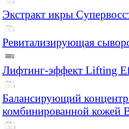
Экстракт икры Cупервосст
Ревитализирующая сыворот
Лифтинг-эффект Lifting Ef
Балансирующий концентра
комбинированной кожей Ba