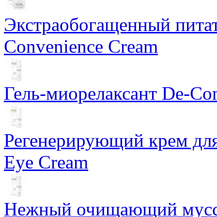
Экстраобогащенный питат
Convenience Cream
Гель-миорелаксант De-Con
Регенерирующий крем для
Eye Cream
Нежный очищающий мусс 