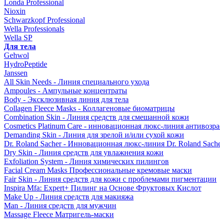
Londa Professional
Nioxin
Schwarzkopf Professional
Wella Professionals
Wella SP
Для тела
Gehwol
HydroPeptide
Janssen
All Skin Needs - Линия специального ухода
Ampoules - Ампульные концентраты
Body - Эксклюзивная линия для тела
Collagen Fleece Masks - Коллагеновые биоматрицы
Combination Skin - Линия средств для смешанной кожи
Cosmetics Platinum Care - инновационная люкс-линия антивозра
Demanding Skin - Линия для зрелой и/или сухой кожи
Dr. Roland Sacher - Инновационная люкс-линия Dr. Roland Sach
Dry Skin - Линия средств для увлажнения кожи
Exfoliation System - Линия химических пилингов
Facial Cream Masks Профессиональные кремовые маски
Fair Skin - Линия средств для кожи с проблемами пигментации
Inspira Mfa: Expert+ Пилинг на Основе Фруктовых Кислот
Make Up - Линия средств для макияжа
Man - Линия средств для мужчин
Massage Fleece Матригель-маски