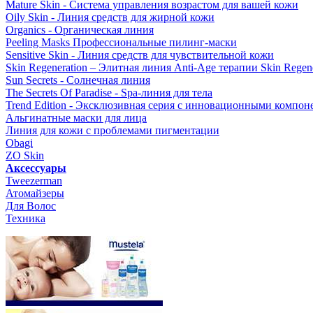
Mature Skin - Система управления возрастом для вашей кожи
Oily Skin - Линия средств для жирной кожи
Organics - Органическая линия
Peeling Masks Профессиональные пилинг-маски
Sensitive Skin - Линия средств для чувствительной кожи
Skin Regeneration – Элитная линия Anti-Age терапии Skin Regene
Sun Secrets - Солнечная линия
The Secrets Of Paradise - Spa-линия для тела
Trend Edition - Эксклюзивная серия с инновационными компон
Альгинатные маски для лица
Линия для кожи с проблемами пигментации
Obagi
ZO Skin
Aксессуары
Tweezerman
Атомайзеры
Для Волос
Техника